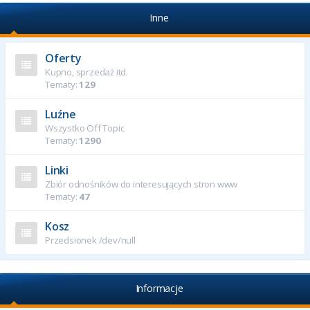
Inne
Oferty
Kupno, sprzedaż itd.
Tematy:
129
Luźne
Wszystko Off Topic
Tematy:
1290
Linki
Zbiór odnośników do interesujących stron www
Tematy:
47
Kosz
Przedsionek /dev/null
Informacje