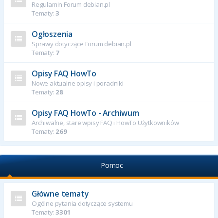
Regulamin Forum debian.pl
Tematy:
3
Ogłoszenia
Sprawy dotyczące Forum debian.pl
Tematy:
7
Opisy FAQ HowTo
Nowe aktualne opisy i poradniki
Tematy:
28
Opisy FAQ HowTo - Archiwum
Archiwalne, stare wpisy FAQ i HowTo Użytkowników
Tematy:
269
Pomoc
Główne tematy
Ogólne pytania dotyczące systemu
Tematy:
3301