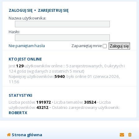
ZALOGUJ SIĘ
•
ZAREJESTRUJ SIĘ
Nazwa użytkownika:
Hasło:
Nie pamiętam hasła
Zapamiętaj mnie
KTO JEST ONLINE
Jest
129
użytkowników online :: 5 zarejestrowanych, 0 ukrytych i
124 gości (wg danych z ostatnich 5 minut)
Najwięcej użytkowników (
5940
) było online 01 czerwca 2026,
11:56
STATYSTYKI
Liczba postów:
191972
• Liczba tematów:
30524
• Liczba
użytkowników:
43212
• Ostatnio zarejestrowany użytkownik:
ROBERTX
Strona główna