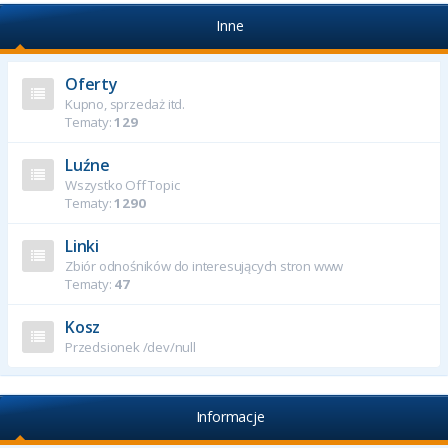
Inne
Oferty
Kupno, sprzedaż itd.
Tematy:
129
Luźne
Wszystko Off Topic
Tematy:
1290
Linki
Zbiór odnośników do interesujących stron www
Tematy:
47
Kosz
Przedsionek /dev/null
Informacje