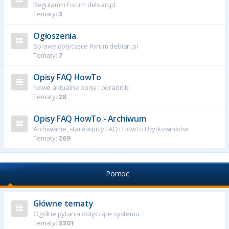
Regulamin Forum debian.pl
Tematy:
3
Ogłoszenia
Sprawy dotyczące Forum debian.pl
Tematy:
7
Opisy FAQ HowTo
Nowe aktualne opisy i poradniki
Tematy:
28
Opisy FAQ HowTo - Archiwum
Archiwalne, stare wpisy FAQ i HowTo Użytkowników
Tematy:
269
Pomoc
Główne tematy
Ogólne pytania dotyczące systemu
Tematy:
3301