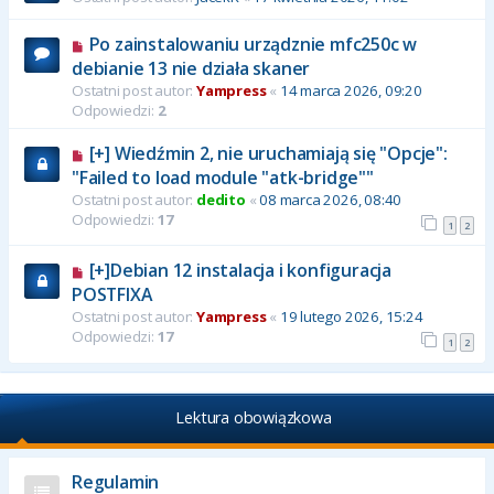
Po zainstalowaniu urządznie mfc250c w
debianie 13 nie działa skaner
Ostatni post autor:
Yampress
«
14 marca 2026, 09:20
Odpowiedzi:
2
[+] Wiedźmin 2, nie uruchamiają się "Opcje":
"Failed to load module "atk-bridge""
Ostatni post autor:
dedito
«
08 marca 2026, 08:40
Odpowiedzi:
17
1
2
[+]Debian 12 instalacja i konfiguracja
POSTFIXA
Ostatni post autor:
Yampress
«
19 lutego 2026, 15:24
Odpowiedzi:
17
1
2
Lektura obowiązkowa
Regulamin