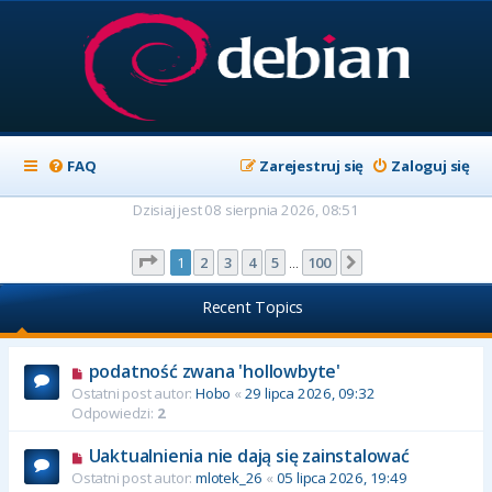
FAQ
Zarejestruj się
Zaloguj się
Dzisiaj jest 08 sierpnia 2026, 08:51
Strona
1
z
100
1
2
3
4
5
100
Następna
…
Recent Topics
podatność zwana 'hollowbyte'
Ostatni post autor:
Hobo
«
29 lipca 2026, 09:32
Odpowiedzi:
2
Uaktualnienia nie dają się zainstalować
Ostatni post autor:
mlotek_26
«
05 lipca 2026, 19:49