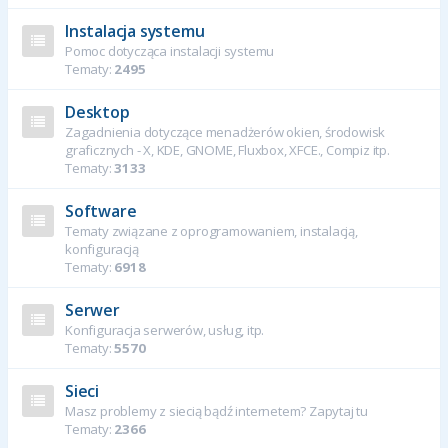
Instalacja systemu
Pomoc dotycząca instalacji systemu
Tematy:
2495
Desktop
Zagadnienia dotyczące menadżerów okien, środowisk
graficznych - X, KDE, GNOME, Fluxbox, XFCE., Compiz itp.
Tematy:
3133
Software
Tematy związane z oprogramowaniem, instalacją,
konfiguracją
Tematy:
6918
Serwer
Konfiguracja serwerów, usług, itp.
Tematy:
5570
Sieci
Masz problemy z siecią bądź internetem? Zapytaj tu
Tematy:
2366