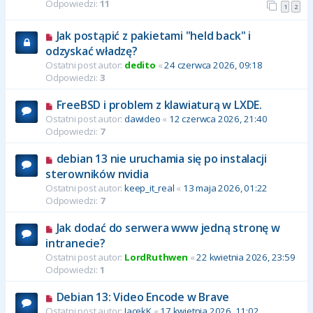
Odpowiedzi:
11
1
2
Jak postąpić z pakietami "held back" i
odzyskać władzę?
Ostatni post autor:
dedito
«
24 czerwca 2026, 09:18
Odpowiedzi:
3
FreeBSD i problem z klawiaturą w LXDE.
Ostatni post autor:
dawideo
«
12 czerwca 2026, 21:40
Odpowiedzi:
7
debian 13 nie uruchamia się po instalacji
sterowników nvidia
Ostatni post autor:
keep_it_real
«
13 maja 2026, 01:22
Odpowiedzi:
7
Jak dodać do serwera www jedną stronę w
intranecie?
Ostatni post autor:
LordRuthwen
«
22 kwietnia 2026, 23:59
Odpowiedzi:
1
Debian 13: Video Encode w Brave
Ostatni post autor:
JacekK
«
17 kwietnia 2026, 11:02