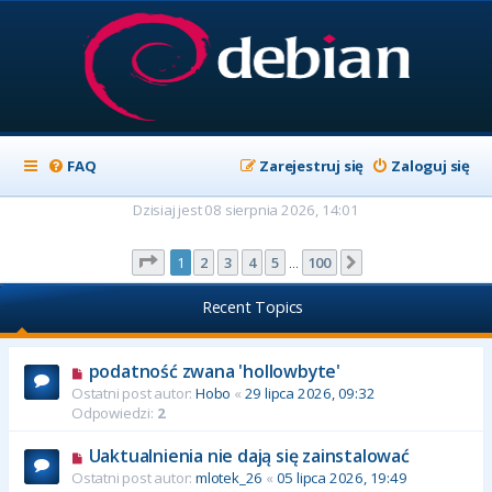
FAQ
Zarejestruj się
Zaloguj się
Dzisiaj jest 08 sierpnia 2026, 14:01
Strona
1
z
100
1
2
3
4
5
100
Następna
…
Recent Topics
podatność zwana 'hollowbyte'
Ostatni post autor:
Hobo
«
29 lipca 2026, 09:32
Odpowiedzi:
2
Uaktualnienia nie dają się zainstalować
Ostatni post autor:
mlotek_26
«
05 lipca 2026, 19:49