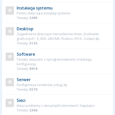
Instalacja systemu
Pomoc dotycząca instalacji systemu
Tematy:
2495
Desktop
Zagadnienia dotyczące menadżerów okien, środowisk
graficznych - X, KDE, GNOME, Fluxbox, XFCE., Compiz itp.
Tematy:
3133
Software
Tematy związane z oprogramowaniem, instalacją,
konfiguracją
Tematy:
6918
Serwer
Konfiguracja serwerów, usług, itp.
Tematy:
5570
Sieci
Masz problemy z siecią bądź internetem? Zapytaj tu
Tematy:
2366