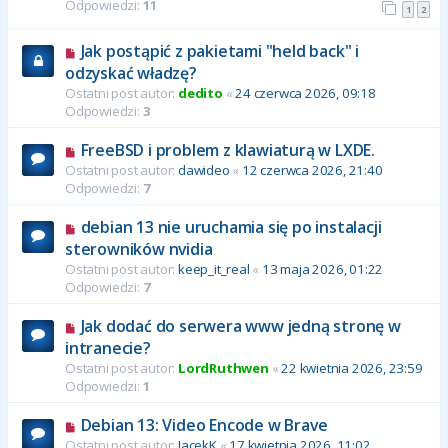
Odpowiedzi:
11
1
2
Jak postąpić z pakietami "held back" i
odzyskać władzę?
Ostatni post autor:
dedito
«
24 czerwca 2026, 09:18
Odpowiedzi:
3
FreeBSD i problem z klawiaturą w LXDE.
Ostatni post autor:
dawideo
«
12 czerwca 2026, 21:40
Odpowiedzi:
7
debian 13 nie uruchamia się po instalacji
sterowników nvidia
Ostatni post autor:
keep_it_real
«
13 maja 2026, 01:22
Odpowiedzi:
7
Jak dodać do serwera www jedną stronę w
intranecie?
Ostatni post autor:
LordRuthwen
«
22 kwietnia 2026, 23:59
Odpowiedzi:
1
Debian 13: Video Encode w Brave
Ostatni post autor:
JacekK
«
17 kwietnia 2026, 11:02