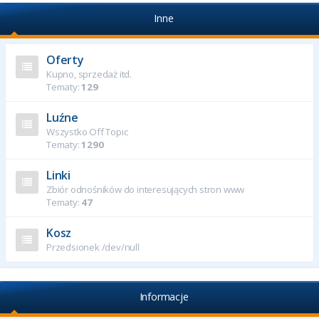
Inne
Oferty
Kupno, sprzedaż itd.
Tematy:
129
Luźne
Wszystko Off Topic
Tematy:
1290
Linki
Zbiór odnośników do interesujących stron www
Tematy:
47
Kosz
Przedsionek /dev/null
Informacje