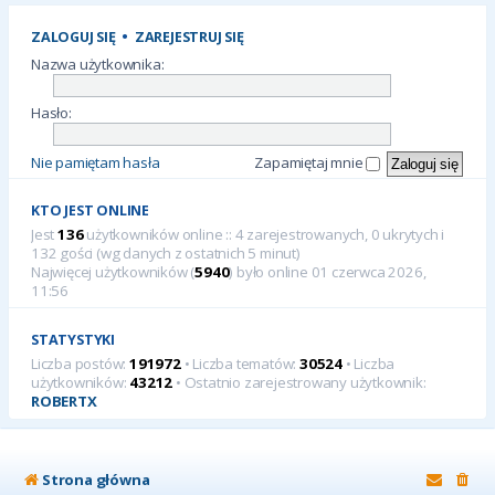
ZALOGUJ SIĘ
•
ZAREJESTRUJ SIĘ
Nazwa użytkownika:
Hasło:
Nie pamiętam hasła
Zapamiętaj mnie
KTO JEST ONLINE
Jest
136
użytkowników online :: 4 zarejestrowanych, 0 ukrytych i
132 gości (wg danych z ostatnich 5 minut)
Najwięcej użytkowników (
5940
) było online 01 czerwca 2026,
11:56
STATYSTYKI
Liczba postów:
191972
• Liczba tematów:
30524
• Liczba
użytkowników:
43212
• Ostatnio zarejestrowany użytkownik:
ROBERTX
Strona główna