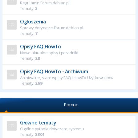
Regulamin Forum debian.pl
Tematy:
3
Ogłoszenia
Sprawy dotyczące Forum debian.pl
Tematy:
7
Opisy FAQ HowTo
Nowe aktualne opisy i poradniki
Tematy:
28
Opisy FAQ HowTo - Archiwum
Archiwalne, stare wpisy FAQ i HowTo Użytkowników
Tematy:
269
Pomoc
Główne tematy
Ogólne pytania dotyczące systemu
Tematy:
3301