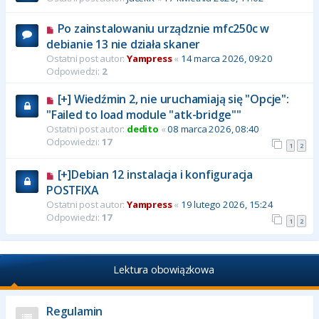
Po zainstalowaniu urządznie mfc250c w
debianie 13 nie działa skaner
Ostatni post autor:
Yampress
«
14 marca 2026, 09:20
Odpowiedzi:
2
[+] Wiedźmin 2, nie uruchamiają się "Opcje":
"Failed to load module "atk-bridge""
Ostatni post autor:
dedito
«
08 marca 2026, 08:40
Odpowiedzi:
17
1
2
[+]Debian 12 instalacja i konfiguracja
POSTFIXA
Ostatni post autor:
Yampress
«
19 lutego 2026, 15:24
Odpowiedzi:
17
1
2
Lektura obowiązkowa
Regulamin