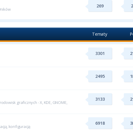
269
wników
Tematy
P
3301
2
2495
1
3133
2
odowisk graficznych - X, KDE, GNOME,
6918
3
cją, konfiguracją