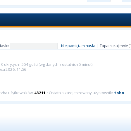
Hasło:
Nie pamiętam hasła
|
Zapamiętaj mnie
0 ukrytych i 554 gości (wg danych z ostatnich 5 minut)
rwca 2026, 11:56
iczba użytkowników:
43211
• Ostatnio zarejestrowany użytkownik:
Hobo