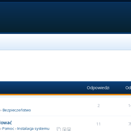
Odpowiedzi
Od
2
1
»
Bezpieczeństwo
alować
11
7
 w
Pomoc
»
Instalacja systemu
1
2