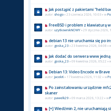
Jak postąpić z pakietami "held ba
autor:
shogo
» 23 czerwca 2026, 10:03 » w
P
FreeBSD i problem z klawiaturą w
autor:
uzytkownikNOWY
» 29 stycznia 2026, 
debian 13 nie uruchamia się po in
autor:
goska_23
» 23 kwietnia 2026, 04:08 » 
Jak dodać do serwera www jedną 
autor:
goska_23
» 09 kwietnia 2026, 05:22 » 
Debian 13: Video Encode w Brave
autor:
JacekK
» 17 kwietnia 2026, 11:02 » w
P
Po zainstalowaniu urządznie mfc2
skaner
autor:
pawelk29
» 09 marca 2026, 13:22 » w
[+] Wiedźmin 2, nie uruchamiają si