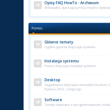
Opisy FAQ HowTo - Archiwum
Archiwalne, stare wpisy FAQ i HowTo Użytko
Pomoc
Główne tematy
Ogólne pytania dotyczące systemu
Instalacja systemu
Pomoc dotycząca instalacji systemu
Desktop
Zagadnienia dotyczące menadżerów okien, śr
Fluxbox, XFCE., Compiz itp.
Software
Tematy związane z oprogramowaniem, instala