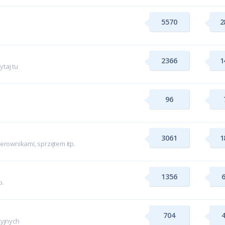
5570
2
2366
1
taj tu
96
3061
1
rownikami, sprzętem itp.
1356
p.
704
yjnych