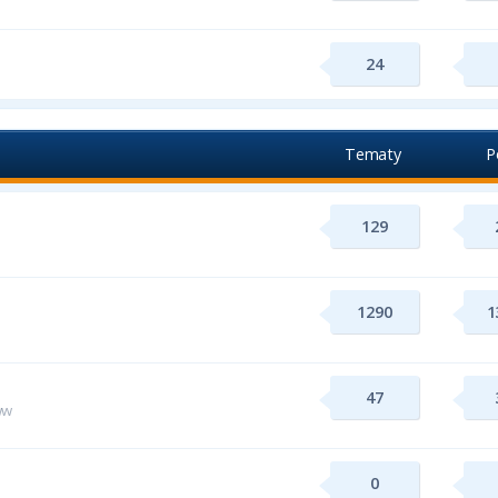
24
Tematy
P
129
1290
1
47
ww
0