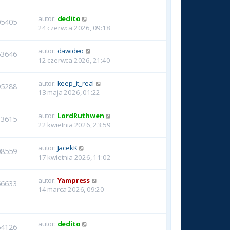
autor:
dedito
05405
24 czerwca 2026, 09:18
autor:
dawideo
53646
12 czerwca 2026, 21:40
autor:
keep_it_real
95288
13 maja 2026, 01:22
autor:
LordRuthwen
13615
22 kwietnia 2026, 23:59
autor:
JacekK
08559
17 kwietnia 2026, 11:02
autor:
Yampress
56633
14 marca 2026, 09:20
autor:
dedito
54126