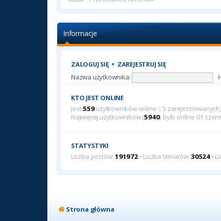
Informacje
ZALOGUJ SIĘ
•
ZAREJESTRUJ SIĘ
Nazwa użytkownika:
KTO JEST ONLINE
Jest
559
użytkowników online :: 5 zarejestrowanych, 
Najwięcej użytkowników (
5940
) było online 01 cze
STATYSTYKI
Liczba postów:
191972
• Liczba tematów:
30524
• L
Strona główna