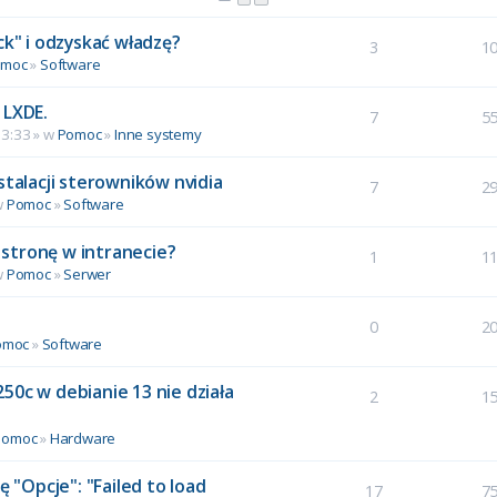
ck" i odzyskać władzę?
3
1
omoc
»
Software
 LXDE.
7
5
13:33 » w
Pomoc
»
Inne systemy
stalacji sterowników nvidia
7
2
w
Pomoc
»
Software
stronę w intranecie?
1
1
w
Pomoc
»
Serwer
0
2
omoc
»
Software
50c w debianie 13 nie działa
2
1
Pomoc
»
Hardware
ę "Opcje": "Failed to load
17
7