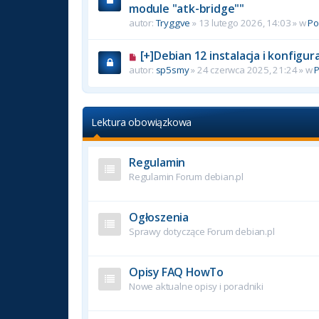
module "atk-bridge""
autor:
Tryggve
» 13 lutego 2026, 14:03 » w
P
[+]Debian 12 instalacja i konfigu
autor:
sp5smy
» 24 czerwca 2025, 21:24 » w
Lektura obowiązkowa
Regulamin
Regulamin Forum debian.pl
Ogłoszenia
Sprawy dotyczące Forum debian.pl
Opisy FAQ HowTo
Nowe aktualne opisy i poradniki