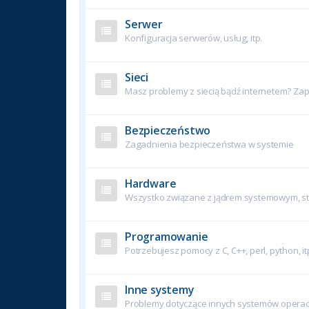
Serwer
Konfiguracja serwerów, usług, itp.
Sieci
Masz problemy z siecią bądź internetem? Zapy
Bezpieczeństwo
Zagadnienia bezpieczeństwa w systemie
Hardware
Wszystko związane z jądrem systemowym, ste
Programowanie
Potrzebujesz pomocy z C, C++, perl, python, it
Inne systemy
Problemy dotyczące innych systemów operac