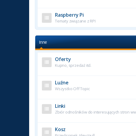
Raspberry Pi
Tematy związane z RPI
Inne
Oferty
Kupno, sprzedaż itd.
Luźne
Wszystko Off Topic
Linki
Zbiór odnośników do interesujących stron w
Kosz
Przedsionek /dev/null