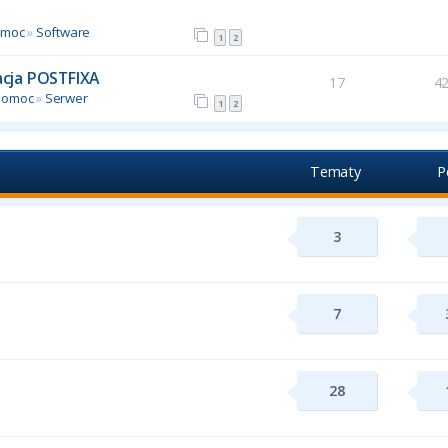
omoc
»
Software
1
2
racja POSTFIXA
17
4
Pomoc
»
Serwer
1
2
Tematy
P
3
7
28