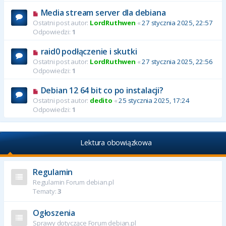
Media stream server dla debiana
Ostatni post autor:
LordRuthwen
«
27 stycznia 2025, 22:57
Odpowiedzi:
1
raid0 podłączenie i skutki
Ostatni post autor:
LordRuthwen
«
27 stycznia 2025, 22:56
Odpowiedzi:
1
Debian 12 64 bit co po instalacji?
Ostatni post autor:
dedito
«
25 stycznia 2025, 17:24
Odpowiedzi:
1
Lektura obowiązkowa
Regulamin
Regulamin Forum debian.pl
Tematy:
3
Ogłoszenia
Sprawy dotyczące Forum debian.pl