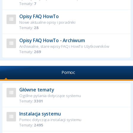
Tematy:
7
Opisy FAQ HowTo
Nowe aktualne opisy i poradniki
Tematy:
28
Opisy FAQ HowTo - Archiwum
Archiwalne, stare wpisy FAQ i HowTo Użytkowników
Tematy:
269
Pomoc
Główne tematy
Ogólne pytania dotyczące systemu
Tematy:
3301
Instalacja systemu
Pomoc dotycząca instalacji systemu
Tematy:
2495