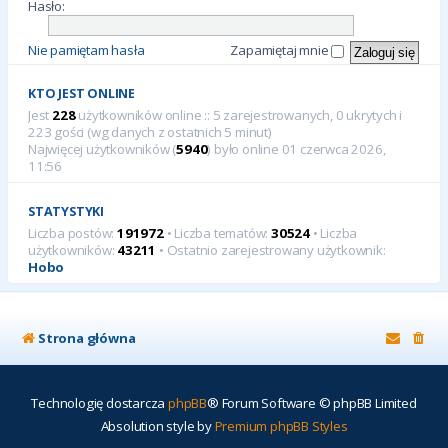
Hasło:
Nie pamiętam hasła
Zapamiętaj mnie
KTO JEST ONLINE
Jest
228
użytkowników online :: 5 zarejestrowanych, 0 ukrytych i
223 gości (wg danych z ostatnich 5 minut)
Najwięcej użytkowników (
5940
) było online 01 czerwca 2026,
11:56
STATYSTYKI
Liczba postów:
191972
• Liczba tematów:
30524
• Liczba
użytkowników:
43211
• Ostatnio zarejestrowany użytkownik:
Hobo
Strona główna
Technologię dostarcza
phpBB
® Forum Software © phpBB Limited
Absolution style by
Premium phpBB Styles