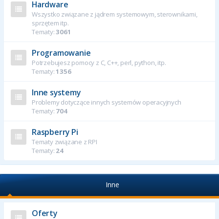
Hardware
Wszystko związane z jądrem systemowym, sterownikami,
sprzętem itp.
Tematy:
3061
Programowanie
Potrzebujesz pomocy z C, C++, perl, python, itp.
Tematy:
1356
Inne systemy
Problemy dotyczące innych systemów operacyjnych
Tematy:
704
Raspberry Pi
Tematy związane z RPI
Tematy:
24
Inne
Oferty