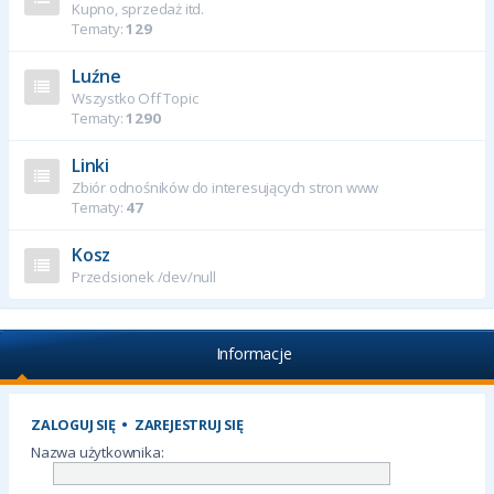
Kupno, sprzedaż itd.
Tematy:
129
Luźne
Wszystko Off Topic
Tematy:
1290
Linki
Zbiór odnośników do interesujących stron www
Tematy:
47
Kosz
Przedsionek /dev/null
Informacje
ZALOGUJ SIĘ
•
ZAREJESTRUJ SIĘ
Nazwa użytkownika: