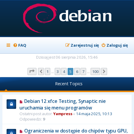
FAQ
Zarejestruj się
Zaloguj się
Dzisiaj jest 06 sierpnia 2026, 15:46
Strona
5
z
100
1
3
4
5
6
7
100
Poprzednia
Następna
…
…
Recent Topics
Debian 12 xfce Testing, Synaptic nie
uruchamia się menu programów
Ostatni post autor:
Yampress
«
14 maja 2025, 10:13
Odpowiedzi:
9
Ograniczenia w dostępie do chipów typu GPU,