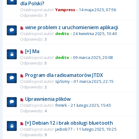
dla Polski?
Ostatni post autor:
Yampress
«
14 maja 2025, 07:56
Odpowiedzi:
7
wine problem z uruchomieniem aplikacji
Ostatni post autor:
dedito
«
24 kwietnia 2025, 10:40
Odpowiedzi:
3
[+] Ma
Ostatni post autor:
dedito
«
09 marca 2025, 20:08
Odpowiedzi:
5
Program dla radioamatorów JTDX
Ostatni post autor:
sp5smy
«
01 marca 2025, 22:15
Odpowiedzi:
2
Uprawnienia plików
Ostatni post autor:
fnmirk
«
21 lutego 2025, 15:45
Odpowiedzi:
4
[+] Debian 12 i brak obsługi bluetooth
Ostatni post autor:
jacbob77
«
11 lutego 2025, 19:25
Odpowiedzi:
9