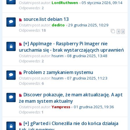
Ostatni post autor:
LordRuthwen
«
05 stycznia 2026, 09:14
Odpowiedzi:
2
source.list debian 13
Ostatni post autor:
dedito
«
29 grudnia 2025, 10:29
Odpowiedzi:
18
1
2
[+] AppImage - Raspberry Pi Imager nie
uruchamia się - brak wystarczających uprawnień
Ostatni post autor:
hsurim
«
08 grudnia 2025, 13:48
Odpowiedzi:
2
Problem z zamykaniem systemu
Ostatni post autor:
hsurim
«
07 grudnia 2025, 11:23
Odpowiedzi:
6
Discover pokazuje, że mam aktualizację. A apt
że mam system aktualny
Ostatni post autor:
Yampress
«
01 grudnia 2025, 19:36
Odpowiedzi:
1
[+] gParted i Clonezilla nie do końca działaja
tak, jak powinny