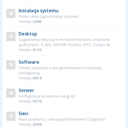
Instalacja systemu
Pomoc dotycząca instalacji systemu
Tematy:
2495
Desktop
Zagadnienia dotyczące menadżerów okien, środowisk
graficznych - X, KDE, GNOME, Fluxbox, XFCE., Compiz itp.
Tematy:
3133
Software
Tematy związane z oprogramowaniem, instalacją,
konfiguracją
Tematy:
6918
Serwer
Konfiguracja serwerów, usług, itp.
Tematy:
5570
Sieci
Masz problemy z siecią bądź internetem? Zapytaj tu
Tematy:
2366