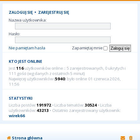
ZALOGUJ SIĘ
•
ZAREJESTRUJ SIĘ
Nazwa użytkownika:
Hasło:
Nie pamiętam hasła
Zapamiętaj mnie
KTO JEST ONLINE
Jest
116
użytkowników online :: 5 zarejestrowanych, 0 ukrytych i
111 gości (wg danych z ostatnich 5 minut)
Najwięcej użytkowników (
5940
) było online 01 czerwca 2026,
11:56
STATYSTYKI
Liczba postów:
191972
• Liczba tematów:
30524
• Liczba
użytkowników:
43213
• Ostatnio zarejestrowany użytkownik:
wirek66
Strona główna