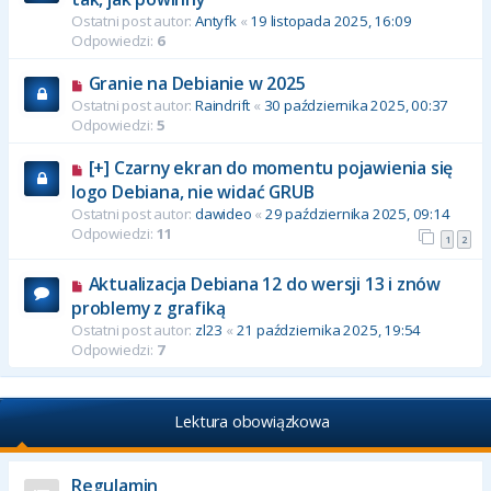
Ostatni post autor:
Antyfk
«
19 listopada 2025, 16:09
Odpowiedzi:
6
Granie na Debianie w 2025
Ostatni post autor:
Raindrift
«
30 października 2025, 00:37
Odpowiedzi:
5
[+] Czarny ekran do momentu pojawienia się
logo Debiana, nie widać GRUB
Ostatni post autor:
dawideo
«
29 października 2025, 09:14
Odpowiedzi:
11
1
2
Aktualizacja Debiana 12 do wersji 13 i znów
problemy z grafiką
Ostatni post autor:
zl23
«
21 października 2025, 19:54
Odpowiedzi:
7
Lektura obowiązkowa
Regulamin