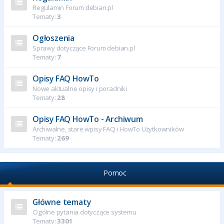
Regulamin Forum debian.pl
Tematy:
3
Ogłoszenia
Sprawy dotyczące Forum debian.pl
Tematy:
7
Opisy FAQ HowTo
Nowe aktualne opisy i poradniki
Tematy:
28
Opisy FAQ HowTo - Archiwum
Archiwalne, stare wpisy FAQ i HowTo Użytkowników
Tematy:
269
Pomoc
Główne tematy
Ogólne pytania dotyczące systemu
Tematy:
3301