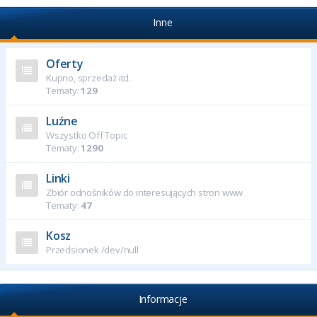
Inne
Oferty
Kupno, sprzedaż itd.
Tematy:
129
Luźne
Wszystko Off Topic
Tematy:
1290
Linki
Zbiór odnośników do interesujących stron www
Tematy:
47
Kosz
Przedsionek /dev/null
Informacje