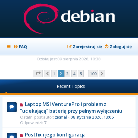
FAQ
Zarejestruj się
Zaloguj się
Dzisiaj jest 09 sierpnia 2026, 10:38
Strona
2
z
100
1
2
3
4
5
100
Poprzednia
Następna
…
Recent Topics
Laptop MSI VenturePro i problem z
"uciekającą" baterią przy pełnym wyłączeniu
Ostatni post autor:
ziomal
«
08 stycznia 2026, 13:05
Odpowiedzi:
7
Postfix i jego konfiguracja