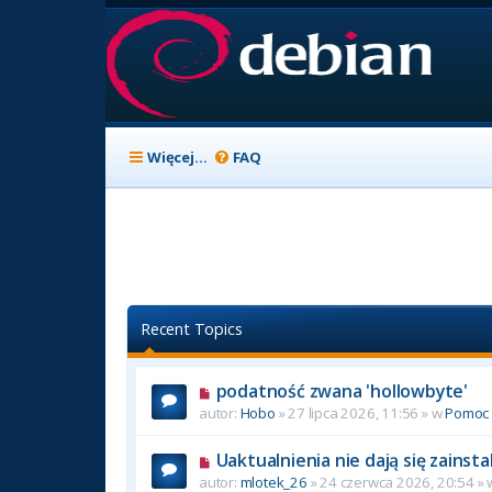
Więcej…
FAQ
Recent Topics
podatność zwana 'hollowbyte'
autor:
Hobo
» 27 lipca 2026, 11:56 » w
Pomoc
Uaktualnienia nie dają się zainst
autor:
mlotek_26
» 24 czerwca 2026, 20:54 »