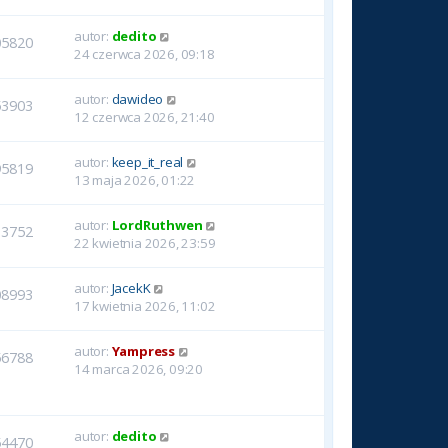
autor:
dedito
05820
24 czerwca 2026, 09:18
autor:
dawideo
53903
12 czerwca 2026, 21:40
autor:
keep_it_real
95819
13 maja 2026, 01:22
autor:
LordRuthwen
13752
22 kwietnia 2026, 23:59
autor:
JacekK
08993
17 kwietnia 2026, 11:02
autor:
Yampress
56788
14 marca 2026, 09:20
autor:
dedito
54470