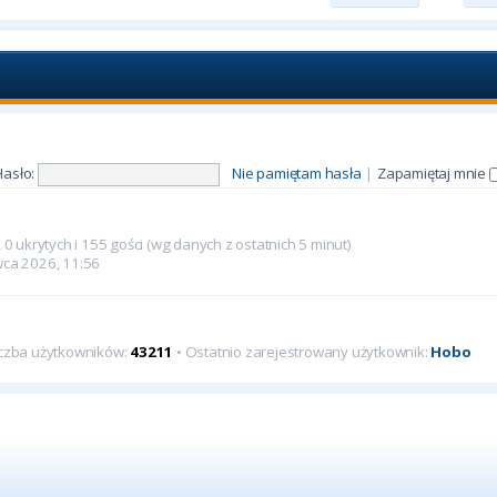
Hasło:
Nie pamiętam hasła
|
Zapamiętaj mnie
0 ukrytych i 155 gości (wg danych z ostatnich 5 minut)
rwca 2026, 11:56
iczba użytkowników:
43211
• Ostatnio zarejestrowany użytkownik:
Hobo