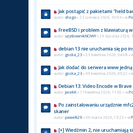
Jak postąpić z pakietami "held ba
autor:
shogo
» 23 czerwca 2026, 10:03 » w
P
FreeBSD i problem z klawiaturą w
autor:
uzytkownikNOWY
» 29 stycznia 2026, 
debian 13 nie uruchamia się po in
autor:
goska_23
» 23 kwietnia 2026, 04:08 » 
Jak dodać do serwera www jedną 
autor:
goska_23
» 09 kwietnia 2026, 05:22 » 
Debian 13: Video Encode w Brave
autor:
JacekK
» 17 kwietnia 2026, 11:02 » w
P
Po zainstalowaniu urządznie mfc2
skaner
autor:
pawelk29
» 09 marca 2026, 13:22 » w
[+] Wiedźmin 2, nie uruchamiają si