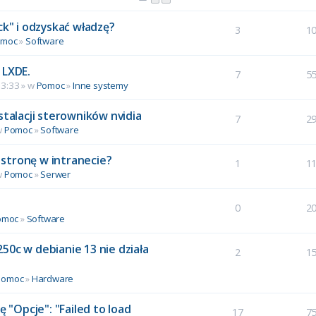
ck" i odzyskać władzę?
3
1
omoc
»
Software
 LXDE.
7
5
13:33 » w
Pomoc
»
Inne systemy
stalacji sterowników nvidia
7
2
w
Pomoc
»
Software
stronę w intranecie?
1
1
w
Pomoc
»
Serwer
0
2
omoc
»
Software
50c w debianie 13 nie działa
2
1
Pomoc
»
Hardware
ę "Opcje": "Failed to load
17
7