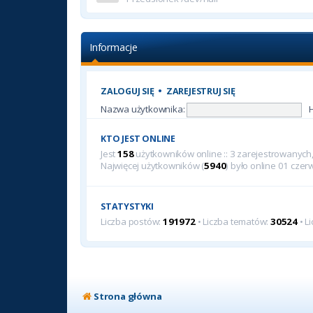
Informacje
ZALOGUJ SIĘ
•
ZAREJESTRUJ SIĘ
Nazwa użytkownika:
KTO JEST ONLINE
Jest
158
użytkowników online :: 3 zarejestrowanych, 
Najwięcej użytkowników (
5940
) było online 01 cze
STATYSTYKI
Liczba postów:
191972
• Liczba tematów:
30524
• L
Strona główna