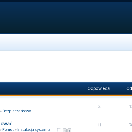
Odpowiedzi
Od
2
1
»
Bezpieczeństwo
alować
11
7
 w
Pomoc
»
Instalacja systemu
1
2