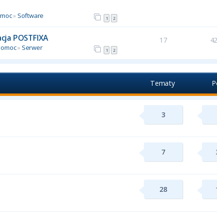
omoc
»
Software
1
2
racja POSTFIXA
17
4
Pomoc
»
Serwer
1
2
Tematy
P
3
7
28