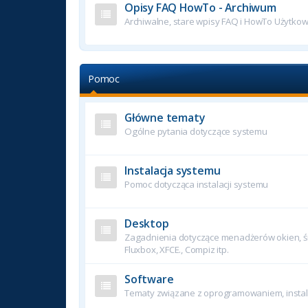
Opisy FAQ HowTo - Archiwum
Archiwalne, stare wpisy FAQ i HowTo Użytko
Pomoc
Główne tematy
Ogólne pytania dotyczące systemu
Instalacja systemu
Pomoc dotycząca instalacji systemu
Desktop
Zagadnienia dotyczące menadżerów okien, śr
Fluxbox, XFCE., Compiz itp.
Software
Tematy związane z oprogramowaniem, instala