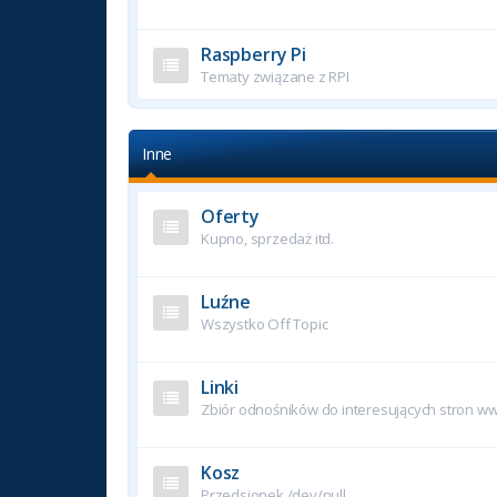
Raspberry Pi
Tematy związane z RPI
Inne
Oferty
Kupno, sprzedaż itd.
Luźne
Wszystko Off Topic
Linki
Zbiór odnośników do interesujących stron w
Kosz
Przedsionek /dev/null