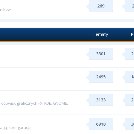
269
wników
Tematy
P
3301
2
2495
1
3133
2
odowisk graficznych - X, KDE, GNOME,
6918
3
cją, konfiguracją