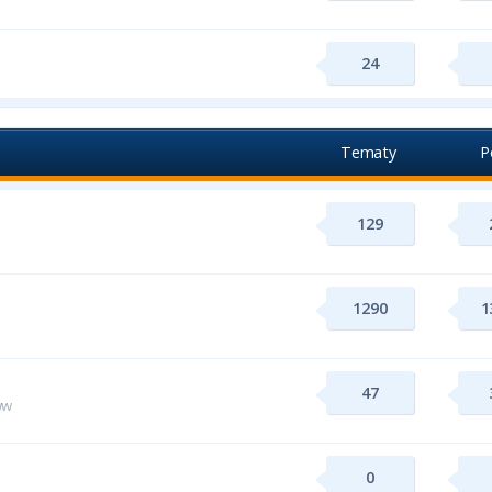
24
Tematy
P
129
1290
1
47
ww
0