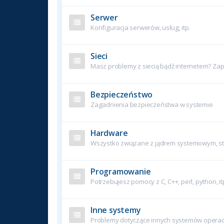
Serwer
Konfiguracja serwerów, usług, itp.
Sieci
Masz problemy z siecią bądź internetem? Zapy
Bezpieczeństwo
Zagadnienia bezpieczeństwa w systemie
Hardware
Wszystko związane z jądrem systemowym, ste
Programowanie
Potrzebujesz pomocy z C, C++, perl, python, it
Inne systemy
Problemy dotyczące innych systemów operac