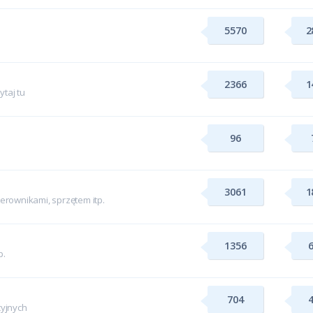
5570
2
2366
1
taj tu
96
3061
1
rownikami, sprzętem itp.
1356
p.
704
yjnych