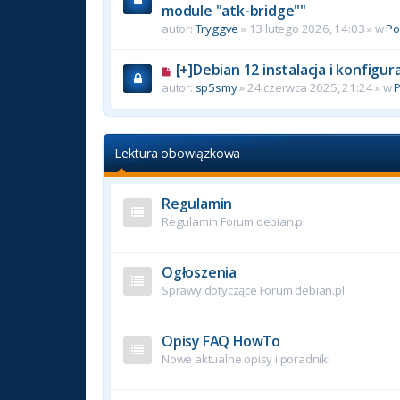
module "atk-bridge""
autor:
Tryggve
» 13 lutego 2026, 14:03 » w
P
[+]Debian 12 instalacja i konfigu
autor:
sp5smy
» 24 czerwca 2025, 21:24 » w
Lektura obowiązkowa
Regulamin
Regulamin Forum debian.pl
Ogłoszenia
Sprawy dotyczące Forum debian.pl
Opisy FAQ HowTo
Nowe aktualne opisy i poradniki