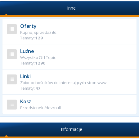
Inne
Oferty
Kupno, sprzedaż itd.
Tematy:
129
Luźne
Wszystko Off Topic
Tematy:
1290
Linki
Zbiór odnośników do interesujących stron www
Tematy:
47
Kosz
Przedsionek /dev/null
Informacje