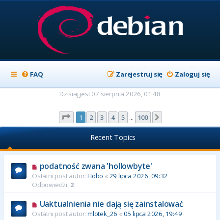
FAQ
Zarejestruj się
Zaloguj się
Dzisiaj jest 07 sierpnia 2026, 01:48
Strona
1
z
100
1
2
3
4
5
100
Następna
…
Recent Topics
podatność zwana 'hollowbyte'
Ostatni post autor:
Hobo
«
29 lipca 2026, 09:32
Odpowiedzi:
2
Uaktualnienia nie dają się zainstalować
Ostatni post autor:
mlotek_26
«
05 lipca 2026, 19:49