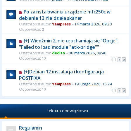
Po zainstalowaniu urządznie mfc250c w
debianie 13 nie działa skaner
Ostatni post autor:
Yampress
«
14 marca 2026, 09:20
Odpowiedzi:
2
[+] Wiedźmin 2, nie uruchamiają się "Opcje":
"Failed to load module "atk-bridge""
Ostatni post autor:
dedito
«
08 marca 2026, 08:40
Odpowiedzi:
17
1
2
[+]Debian 12 instalacja i konfiguracja
POSTFIXA
Ostatni post autor:
Yampress
«
19 lutego 2026, 15:24
Odpowiedzi:
17
1
2
Lektura obowiązkowa
Regulamin