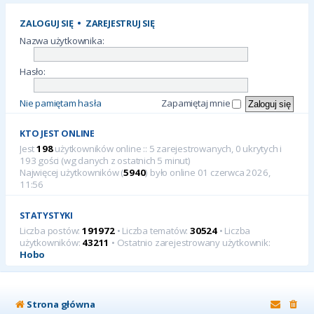
ZALOGUJ SIĘ
•
ZAREJESTRUJ SIĘ
Nazwa użytkownika:
Hasło:
Nie pamiętam hasła
Zapamiętaj mnie
KTO JEST ONLINE
Jest
198
użytkowników online :: 5 zarejestrowanych, 0 ukrytych i
193 gości (wg danych z ostatnich 5 minut)
Najwięcej użytkowników (
5940
) było online 01 czerwca 2026,
11:56
STATYSTYKI
Liczba postów:
191972
• Liczba tematów:
30524
• Liczba
użytkowników:
43211
• Ostatnio zarejestrowany użytkownik:
Hobo
Strona główna