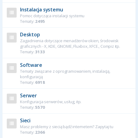
Instalacja systemu
Pomoc dotycząca instalacji systemu
Tematy:
2495
Desktop
Zagadnienia dotyczące menadżerów okien, środowisk
graficznych - X, KDE, GNOME, Fluxbox, XFCE., Compiz itp.
Tematy:
3133
Software
Tematy związane z oprogramowaniem, instalacją,
konfiguracją
Tematy:
6918
Serwer
Konfiguracja serwerów, usług, itp.
Tematy:
5570
Sieci
Masz problemy z siecią bądź internetem? Zapytaj tu
Tematy:
2366