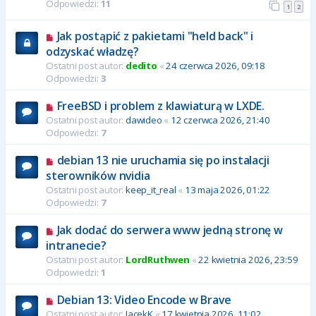
Odpowiedzi:
11
1
2
Jak postąpić z pakietami "held back" i
odzyskać władzę?
Ostatni post autor:
dedito
«
24 czerwca 2026, 09:18
Odpowiedzi:
3
FreeBSD i problem z klawiaturą w LXDE.
Ostatni post autor:
dawideo
«
12 czerwca 2026, 21:40
Odpowiedzi:
7
debian 13 nie uruchamia się po instalacji
sterowników nvidia
Ostatni post autor:
keep_it_real
«
13 maja 2026, 01:22
Odpowiedzi:
7
Jak dodać do serwera www jedną stronę w
intranecie?
Ostatni post autor:
LordRuthwen
«
22 kwietnia 2026, 23:59
Odpowiedzi:
1
Debian 13: Video Encode w Brave
Ostatni post autor:
JacekK
«
17 kwietnia 2026, 11:02