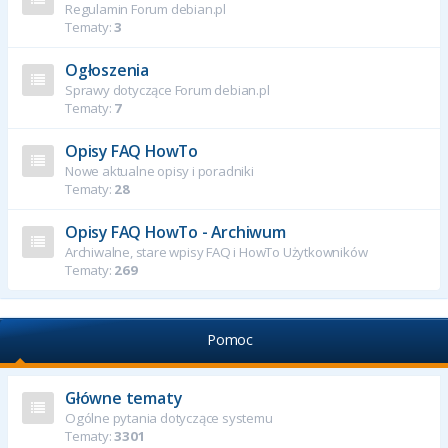
Regulamin Forum debian.pl
Tematy:
3
Ogłoszenia
Sprawy dotyczące Forum debian.pl
Tematy:
7
Opisy FAQ HowTo
Nowe aktualne opisy i poradniki
Tematy:
28
Opisy FAQ HowTo - Archiwum
Archiwalne, stare wpisy FAQ i HowTo Użytkowników
Tematy:
269
Pomoc
Główne tematy
Ogólne pytania dotyczące systemu
Tematy:
3301