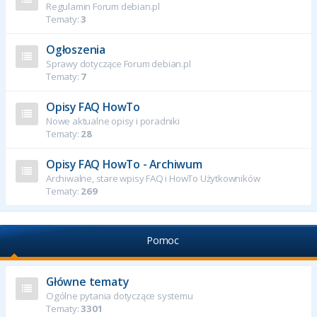
Regulamin Forum debian.pl
Tematy:
3
Ogłoszenia
Sprawy dotyczące Forum debian.pl
Tematy:
7
Opisy FAQ HowTo
Nowe aktualne opisy i poradniki
Tematy:
28
Opisy FAQ HowTo - Archiwum
Archiwalne, stare wpisy FAQ i HowTo Użytkowników
Tematy:
269
Pomoc
Główne tematy
Ogólne pytania dotyczące systemu
Tematy:
3301