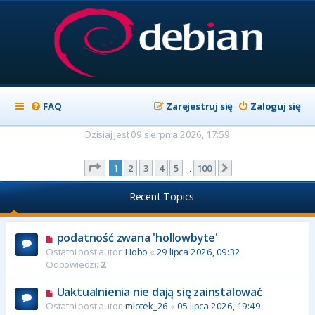
FAQ
Zarejestruj się
Zaloguj się
Dzisiaj jest 09 sierpnia 2026, 17:59
Strona
1
z
100
1
2
3
4
5
100
Następna
…
Recent Topics
podatność zwana 'hollowbyte'
Ostatni post autor:
Hobo
«
29 lipca 2026, 09:32
Odpowiedzi:
2
Uaktualnienia nie dają się zainstalować
Ostatni post autor:
mlotek_26
«
05 lipca 2026, 19:49