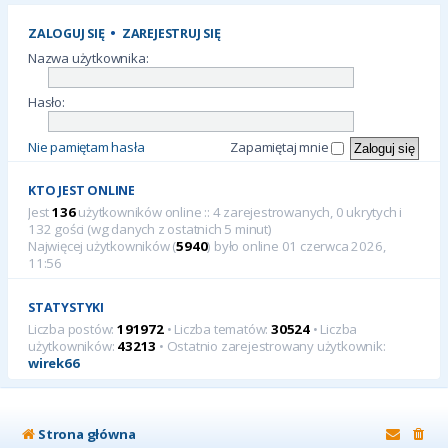
ZALOGUJ SIĘ
•
ZAREJESTRUJ SIĘ
Nazwa użytkownika:
Hasło:
Nie pamiętam hasła
Zapamiętaj mnie
KTO JEST ONLINE
Jest
136
użytkowników online :: 4 zarejestrowanych, 0 ukrytych i
132 gości (wg danych z ostatnich 5 minut)
Najwięcej użytkowników (
5940
) było online 01 czerwca 2026,
11:56
STATYSTYKI
Liczba postów:
191972
• Liczba tematów:
30524
• Liczba
użytkowników:
43213
• Ostatnio zarejestrowany użytkownik:
wirek66
Strona główna