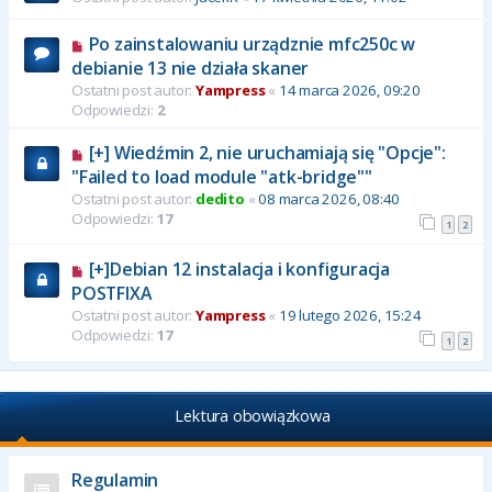
Po zainstalowaniu urządznie mfc250c w
debianie 13 nie działa skaner
Ostatni post autor:
Yampress
«
14 marca 2026, 09:20
Odpowiedzi:
2
[+] Wiedźmin 2, nie uruchamiają się "Opcje":
"Failed to load module "atk-bridge""
Ostatni post autor:
dedito
«
08 marca 2026, 08:40
Odpowiedzi:
17
1
2
[+]Debian 12 instalacja i konfiguracja
POSTFIXA
Ostatni post autor:
Yampress
«
19 lutego 2026, 15:24
Odpowiedzi:
17
1
2
Lektura obowiązkowa
Regulamin