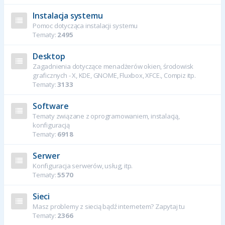
Instalacja systemu
Pomoc dotycząca instalacji systemu
Tematy:
2495
Desktop
Zagadnienia dotyczące menadżerów okien, środowisk
graficznych - X, KDE, GNOME, Fluxbox, XFCE., Compiz itp.
Tematy:
3133
Software
Tematy związane z oprogramowaniem, instalacją,
konfiguracją
Tematy:
6918
Serwer
Konfiguracja serwerów, usług, itp.
Tematy:
5570
Sieci
Masz problemy z siecią bądź internetem? Zapytaj tu
Tematy:
2366