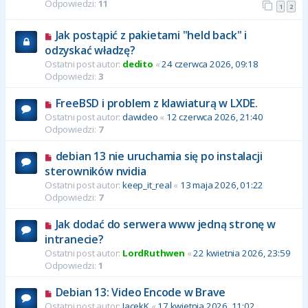
Odpowiedzi:
11
1
2
Jak postąpić z pakietami "held back" i
odzyskać władzę?
Ostatni post autor:
dedito
«
24 czerwca 2026, 09:18
Odpowiedzi:
3
FreeBSD i problem z klawiaturą w LXDE.
Ostatni post autor:
dawideo
«
12 czerwca 2026, 21:40
Odpowiedzi:
7
debian 13 nie uruchamia się po instalacji
sterowników nvidia
Ostatni post autor:
keep_it_real
«
13 maja 2026, 01:22
Odpowiedzi:
7
Jak dodać do serwera www jedną stronę w
intranecie?
Ostatni post autor:
LordRuthwen
«
22 kwietnia 2026, 23:59
Odpowiedzi:
1
Debian 13: Video Encode w Brave
Ostatni post autor:
JacekK
«
17 kwietnia 2026, 11:02