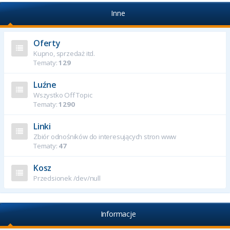
Inne
Oferty
Kupno, sprzedaż itd.
Tematy:
129
Luźne
Wszystko Off Topic
Tematy:
1290
Linki
Zbiór odnośników do interesujących stron www
Tematy:
47
Kosz
Przedsionek /dev/null
Informacje