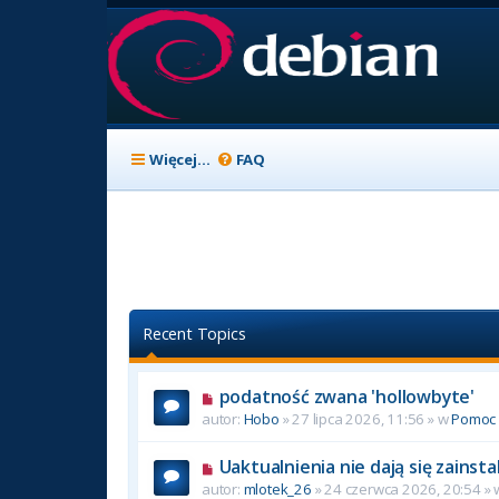
Więcej…
FAQ
Recent Topics
podatność zwana 'hollowbyte'
autor:
Hobo
» 27 lipca 2026, 11:56 » w
Pomoc
Uaktualnienia nie dają się zainst
autor:
mlotek_26
» 24 czerwca 2026, 20:54 »