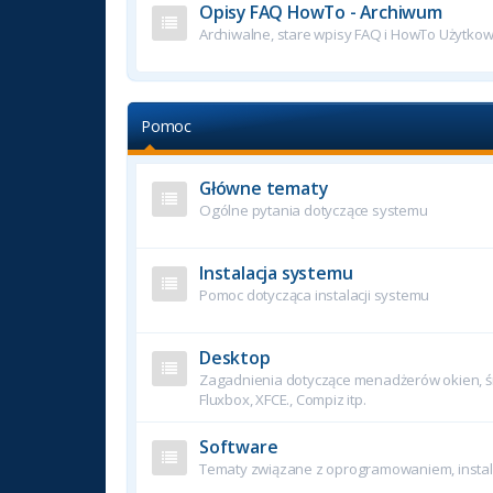
Opisy FAQ HowTo - Archiwum
Archiwalne, stare wpisy FAQ i HowTo Użytko
Pomoc
Główne tematy
Ogólne pytania dotyczące systemu
Instalacja systemu
Pomoc dotycząca instalacji systemu
Desktop
Zagadnienia dotyczące menadżerów okien, śr
Fluxbox, XFCE., Compiz itp.
Software
Tematy związane z oprogramowaniem, instala