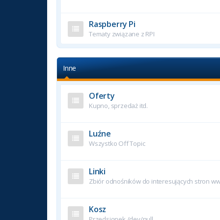
Raspberry Pi
Tematy związane z RPI
Inne
Oferty
Kupno, sprzedaż itd.
Luźne
Wszystko Off Topic
Linki
Zbiór odnośników do interesujących stron w
Kosz
Przedsionek /dev/null