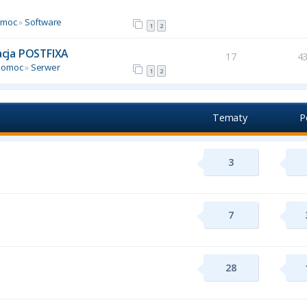
omoc
»
Software
1
2
racja POSTFIXA
17
4
Pomoc
»
Serwer
1
2
Tematy
P
3
7
28