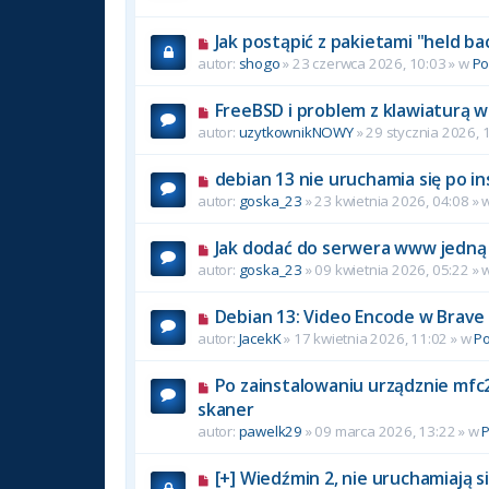
Jak postąpić z pakietami "held ba
autor:
shogo
» 23 czerwca 2026, 10:03 » w
P
FreeBSD i problem z klawiaturą w
autor:
uzytkownikNOWY
» 29 stycznia 2026, 
debian 13 nie uruchamia się po in
autor:
goska_23
» 23 kwietnia 2026, 04:08 » 
Jak dodać do serwera www jedną 
autor:
goska_23
» 09 kwietnia 2026, 05:22 » 
Debian 13: Video Encode w Brave
autor:
JacekK
» 17 kwietnia 2026, 11:02 » w
P
Po zainstalowaniu urządznie mfc2
skaner
autor:
pawelk29
» 09 marca 2026, 13:22 » w
[+] Wiedźmin 2, nie uruchamiają si