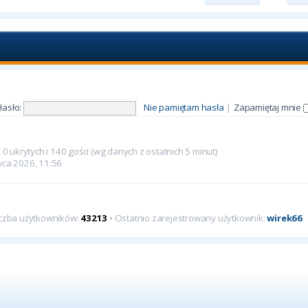
Hasło:
Nie pamiętam hasła
|
Zapamiętaj mnie
0 ukrytych i 140 gości (wg danych z ostatnich 5 minut)
rwca 2026, 11:56
iczba użytkowników:
43213
• Ostatnio zarejestrowany użytkownik:
wirek66