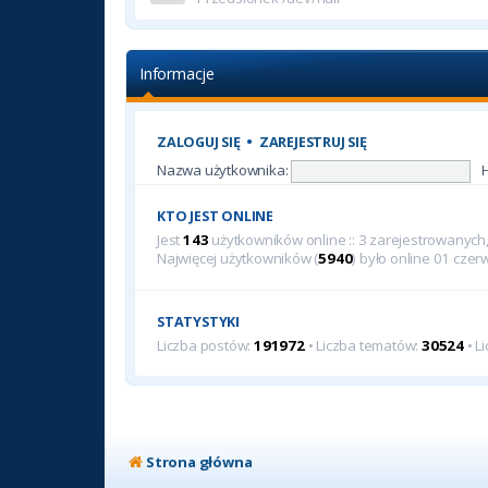
Informacje
ZALOGUJ SIĘ
•
ZAREJESTRUJ SIĘ
Nazwa użytkownika:
KTO JEST ONLINE
Jest
143
użytkowników online :: 3 zarejestrowanych, 
Najwięcej użytkowników (
5940
) było online 01 cze
STATYSTYKI
Liczba postów:
191972
• Liczba tematów:
30524
• L
Strona główna