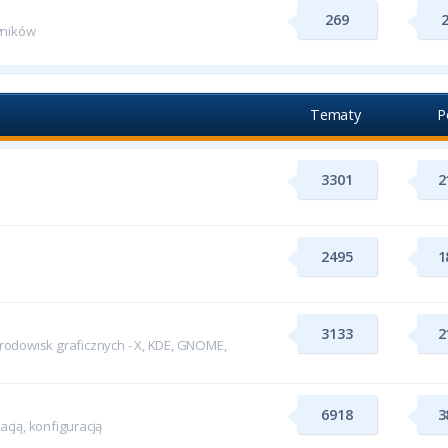
269
wników
Tematy
P
3301
2
2495
1
3133
2
odowisk graficznych - X, KDE, GNOME,
6918
3
cją, konfiguracją