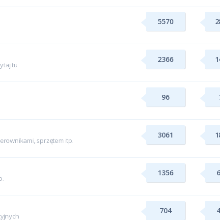
5570
2
2366
1
taj tu
96
3061
1
rownikami, sprzętem itp.
1356
p.
704
yjnych