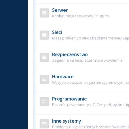
Serwer
Konfiguracja serwerów, usług, itp.
Sieci
Masz problemy z siecią bądź internetem? Zapy
Bezpieczeństwo
Zagadnienia bezpieczeństwa w systemie
Hardware
Wszystko związane z jądrem systemowym, ste
Programowanie
Potrzebujesz pomocy z C, C++, perl, python, it
Inne systemy
Problemy dotyczące innych systemów operac