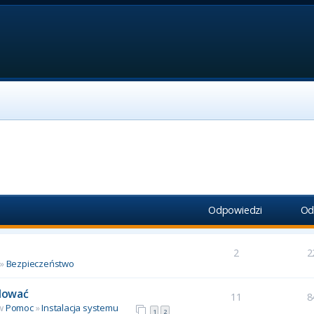
Odpowiedzi
Od
2
2
»
Bezpieczeństwo
alować
11
8
 w
Pomoc
»
Instalacja systemu
1
2