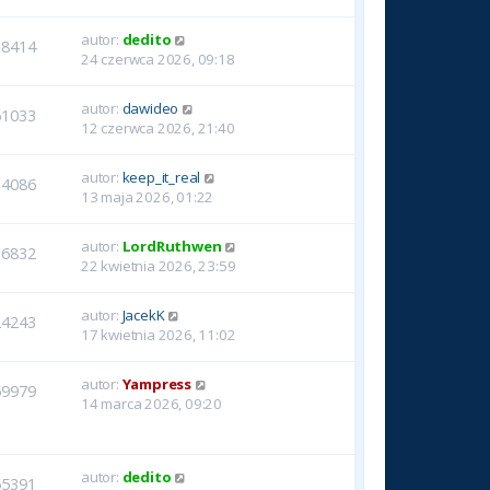
autor:
dedito
18414
24 czerwca 2026, 09:18
autor:
dawideo
61033
12 czerwca 2026, 21:40
autor:
keep_it_real
14086
13 maja 2026, 01:22
autor:
LordRuthwen
16832
22 kwietnia 2026, 23:59
autor:
JacekK
24243
17 kwietnia 2026, 11:02
autor:
Yampress
59979
14 marca 2026, 09:20
autor:
dedito
65391