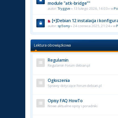
module "atk-bridge""
autor:
Tryggve
» 13 lutego 2026, 14:03 » w
P
[+]Debian 12 instalacja i konfigu
autor:
sp5smy
» 24 czerwca 2025, 21:24 » w
Lektura obowiązkowa
Regulamin
Regulamin Forum debian.pl
Ogłoszenia
Sprawy dotyczące Forum debian.pl
Opisy FAQ HowTo
Nowe aktualne opisy i poradniki