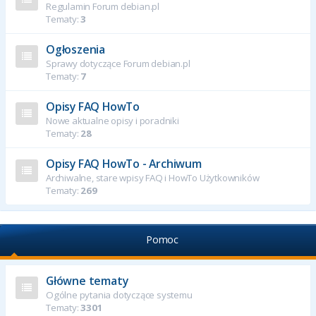
Regulamin Forum debian.pl
Tematy:
3
Ogłoszenia
Sprawy dotyczące Forum debian.pl
Tematy:
7
Opisy FAQ HowTo
Nowe aktualne opisy i poradniki
Tematy:
28
Opisy FAQ HowTo - Archiwum
Archiwalne, stare wpisy FAQ i HowTo Użytkowników
Tematy:
269
Pomoc
Główne tematy
Ogólne pytania dotyczące systemu
Tematy:
3301