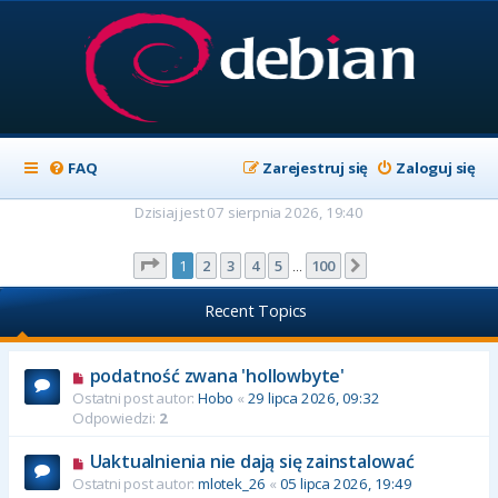
FAQ
Zarejestruj się
Zaloguj się
Dzisiaj jest 07 sierpnia 2026, 19:40
Strona
1
z
100
1
2
3
4
5
100
Następna
…
Recent Topics
podatność zwana 'hollowbyte'
Ostatni post autor:
Hobo
«
29 lipca 2026, 09:32
Odpowiedzi:
2
Uaktualnienia nie dają się zainstalować
Ostatni post autor:
mlotek_26
«
05 lipca 2026, 19:49