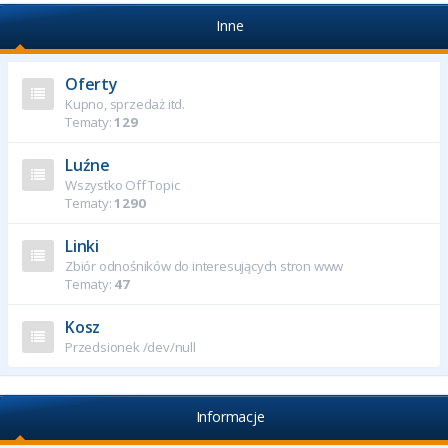
Inne
Oferty
Kupno, sprzedaż itd.
Tematy:
129
Luźne
Wszystko Off Topic
Tematy:
1290
Linki
Zbiór odnośników do interesujących stron www
Tematy:
47
Kosz
Przedsionek /dev/null
Informacje