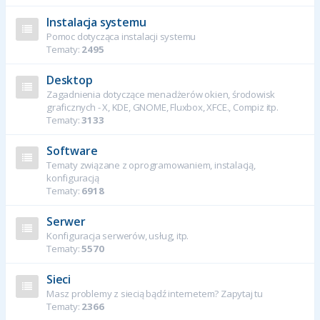
Instalacja systemu
Pomoc dotycząca instalacji systemu
Tematy:
2495
Desktop
Zagadnienia dotyczące menadżerów okien, środowisk
graficznych - X, KDE, GNOME, Fluxbox, XFCE., Compiz itp.
Tematy:
3133
Software
Tematy związane z oprogramowaniem, instalacją,
konfiguracją
Tematy:
6918
Serwer
Konfiguracja serwerów, usług, itp.
Tematy:
5570
Sieci
Masz problemy z siecią bądź internetem? Zapytaj tu
Tematy:
2366