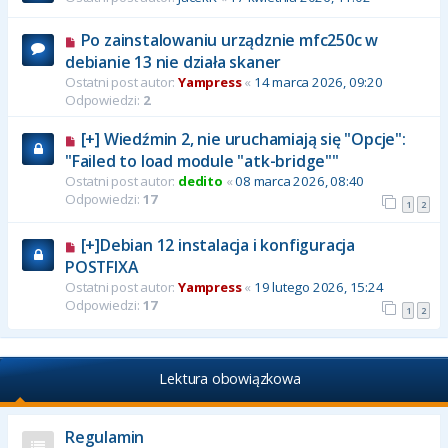
Po zainstalowaniu urządznie mfc250c w
debianie 13 nie działa skaner
Ostatni post autor:
Yampress
«
14 marca 2026, 09:20
Odpowiedzi:
2
[+] Wiedźmin 2, nie uruchamiają się "Opcje":
"Failed to load module "atk-bridge""
Ostatni post autor:
dedito
«
08 marca 2026, 08:40
Odpowiedzi:
17
1
2
[+]Debian 12 instalacja i konfiguracja
POSTFIXA
Ostatni post autor:
Yampress
«
19 lutego 2026, 15:24
Odpowiedzi:
17
1
2
Lektura obowiązkowa
Regulamin