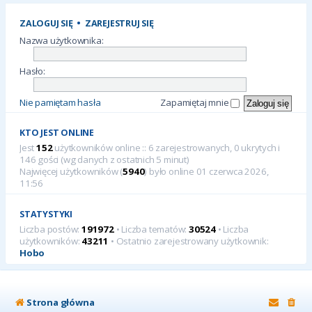
ZALOGUJ SIĘ
•
ZAREJESTRUJ SIĘ
Nazwa użytkownika:
Hasło:
Nie pamiętam hasła
Zapamiętaj mnie
KTO JEST ONLINE
Jest
152
użytkowników online :: 6 zarejestrowanych, 0 ukrytych i
146 gości (wg danych z ostatnich 5 minut)
Najwięcej użytkowników (
5940
) było online 01 czerwca 2026,
11:56
STATYSTYKI
Liczba postów:
191972
• Liczba tematów:
30524
• Liczba
użytkowników:
43211
• Ostatnio zarejestrowany użytkownik:
Hobo
Strona główna