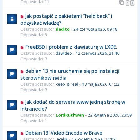
Odpowiedzi:
11
1
2
Jak postąpić z pakietami "held back" i
odzyskać władzę?
Ostatni post autor:
dedito
«
24 czerwca 2026, 09:18
Odpowiedzi:
3
FreeBSD i problem z klawiaturą w LXDE.
Ostatni post autor:
dawideo
«
12 czerwca 2026, 21:40
Odpowiedzi:
7
debian 13 nie uruchamia się po instalacji
sterowników nvidia
Ostatni post autor:
keep_it_real
«
13 maja 2026, 01:22
Odpowiedzi:
7
Jak dodać do serwera www jedną stronę w
intranecie?
Ostatni post autor:
LordRuthwen
«
22 kwietnia 2026, 23:59
Odpowiedzi:
1
Debian 13: Video Encode w Brave
Ostatni post autor:
JacekK
«
17 kwietnia 2026, 11:02