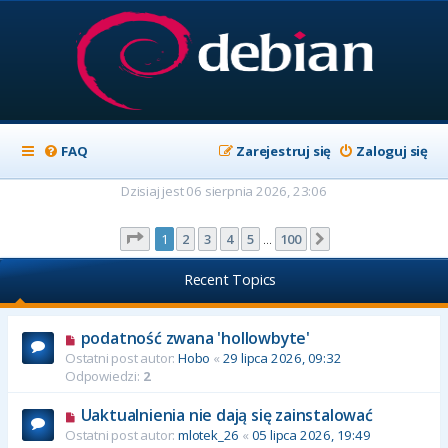
FAQ
Zarejestruj się
Zaloguj się
Dzisiaj jest 06 sierpnia 2026, 23:06
Strona
1
z
100
1
2
3
4
5
100
Następna
…
Recent Topics
podatność zwana 'hollowbyte'
Ostatni post autor:
Hobo
«
29 lipca 2026, 09:32
Odpowiedzi:
2
Uaktualnienia nie dają się zainstalować
Ostatni post autor:
mlotek_26
«
05 lipca 2026, 19:49