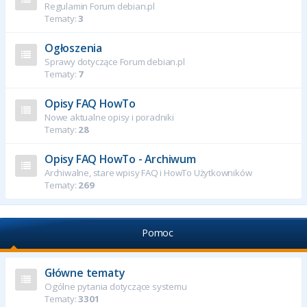
Regulamin Forum debian.pl
Tematy:
3
Ogłoszenia
Sprawy dotyczące Forum debian.pl
Tematy:
7
Opisy FAQ HowTo
Nowe aktualne opisy i poradniki
Tematy:
28
Opisy FAQ HowTo - Archiwum
Archiwalne, stare wpisy FAQ i HowTo Użytkowników
Tematy:
269
Pomoc
Główne tematy
Ogólne pytania dotyczące systemu
Tematy:
3301