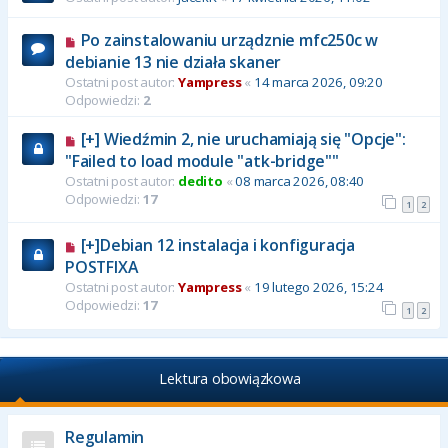
Po zainstalowaniu urządznie mfc250c w
debianie 13 nie działa skaner
Ostatni post autor:
Yampress
«
14 marca 2026, 09:20
Odpowiedzi:
2
[+] Wiedźmin 2, nie uruchamiają się "Opcje":
"Failed to load module "atk-bridge""
Ostatni post autor:
dedito
«
08 marca 2026, 08:40
Odpowiedzi:
17
1
2
[+]Debian 12 instalacja i konfiguracja
POSTFIXA
Ostatni post autor:
Yampress
«
19 lutego 2026, 15:24
Odpowiedzi:
17
1
2
Lektura obowiązkowa
Regulamin