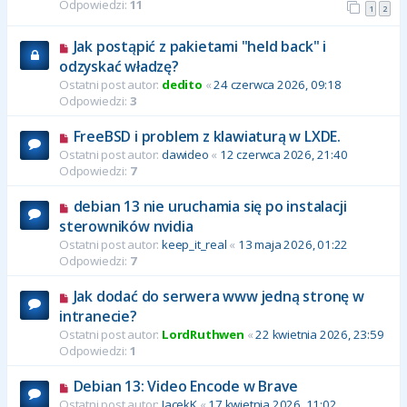
Odpowiedzi:
11
1
2
Jak postąpić z pakietami "held back" i
odzyskać władzę?
Ostatni post autor:
dedito
«
24 czerwca 2026, 09:18
Odpowiedzi:
3
FreeBSD i problem z klawiaturą w LXDE.
Ostatni post autor:
dawideo
«
12 czerwca 2026, 21:40
Odpowiedzi:
7
debian 13 nie uruchamia się po instalacji
sterowników nvidia
Ostatni post autor:
keep_it_real
«
13 maja 2026, 01:22
Odpowiedzi:
7
Jak dodać do serwera www jedną stronę w
intranecie?
Ostatni post autor:
LordRuthwen
«
22 kwietnia 2026, 23:59
Odpowiedzi:
1
Debian 13: Video Encode w Brave
Ostatni post autor:
JacekK
«
17 kwietnia 2026, 11:02