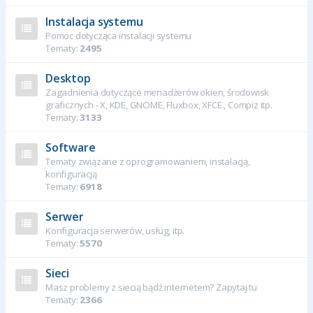
Instalacja systemu
Pomoc dotycząca instalacji systemu
Tematy:
2495
Desktop
Zagadnienia dotyczące menadżerów okien, środowisk
graficznych - X, KDE, GNOME, Fluxbox, XFCE., Compiz itp.
Tematy:
3133
Software
Tematy związane z oprogramowaniem, instalacją,
konfiguracją
Tematy:
6918
Serwer
Konfiguracja serwerów, usług, itp.
Tematy:
5570
Sieci
Masz problemy z siecią bądź internetem? Zapytaj tu
Tematy:
2366