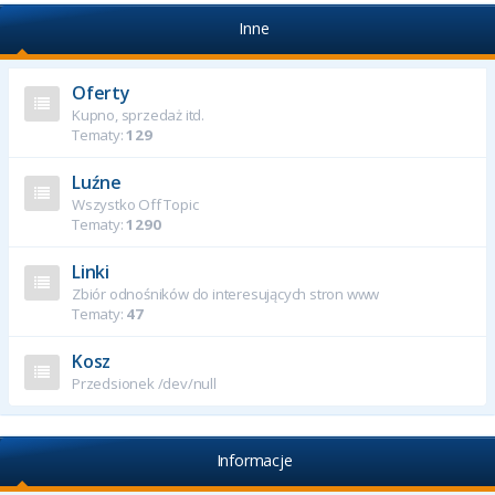
Inne
Oferty
Kupno, sprzedaż itd.
Tematy:
129
Luźne
Wszystko Off Topic
Tematy:
1290
Linki
Zbiór odnośników do interesujących stron www
Tematy:
47
Kosz
Przedsionek /dev/null
Informacje