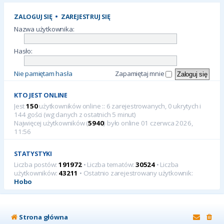
ZALOGUJ SIĘ
•
ZAREJESTRUJ SIĘ
Nazwa użytkownika:
Hasło:
Nie pamiętam hasła
Zapamiętaj mnie
KTO JEST ONLINE
Jest
150
użytkowników online :: 6 zarejestrowanych, 0 ukrytych i
144 gości (wg danych z ostatnich 5 minut)
Najwięcej użytkowników (
5940
) było online 01 czerwca 2026,
11:56
STATYSTYKI
Liczba postów:
191972
• Liczba tematów:
30524
• Liczba
użytkowników:
43211
• Ostatnio zarejestrowany użytkownik:
Hobo
Strona główna