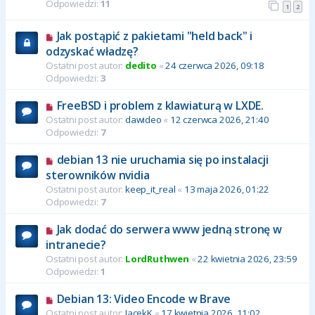
Odpowiedzi:
11
1
2
Jak postąpić z pakietami "held back" i
odzyskać władzę?
Ostatni post autor:
dedito
«
24 czerwca 2026, 09:18
Odpowiedzi:
3
FreeBSD i problem z klawiaturą w LXDE.
Ostatni post autor:
dawideo
«
12 czerwca 2026, 21:40
Odpowiedzi:
7
debian 13 nie uruchamia się po instalacji
sterowników nvidia
Ostatni post autor:
keep_it_real
«
13 maja 2026, 01:22
Odpowiedzi:
7
Jak dodać do serwera www jedną stronę w
intranecie?
Ostatni post autor:
LordRuthwen
«
22 kwietnia 2026, 23:59
Odpowiedzi:
1
Debian 13: Video Encode w Brave
Ostatni post autor:
JacekK
«
17 kwietnia 2026, 11:02