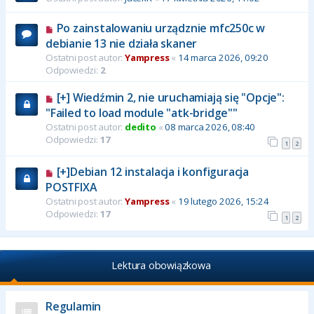
Po zainstalowaniu urządznie mfc250c w
debianie 13 nie działa skaner
Ostatni post autor:
Yampress
«
14 marca 2026, 09:20
Odpowiedzi:
2
[+] Wiedźmin 2, nie uruchamiają się "Opcje":
"Failed to load module "atk-bridge""
Ostatni post autor:
dedito
«
08 marca 2026, 08:40
Odpowiedzi:
17
1
2
[+]Debian 12 instalacja i konfiguracja
POSTFIXA
Ostatni post autor:
Yampress
«
19 lutego 2026, 15:24
Odpowiedzi:
17
1
2
Lektura obowiązkowa
Regulamin