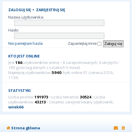
ZALOGUJ SIĘ
•
ZAREJESTRUJ SIĘ
Nazwa użytkownika:
Hasło:
Nie pamiętam hasła
Zapamiętaj mnie
KTO JEST ONLINE
Jest
186
użytkowników online :: 6 zarejestrowanych, 0 ukrytych i
180 gości (wg danych z ostatnich 5 minut)
Najwięcej użytkowników (
5940
) było online 01 czerwca 2026,
11:56
STATYSTYKI
Liczba postów:
191973
• Liczba tematów:
30524
• Liczba
użytkowników:
43213
• Ostatnio zarejestrowany użytkownik:
wirek66
Strona główna