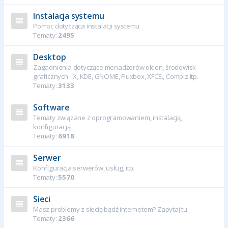
Instalacja systemu
Pomoc dotycząca instalacji systemu
Tematy:
2495
Desktop
Zagadnienia dotyczące menadżerów okien, środowisk
graficznych - X, KDE, GNOME, Fluxbox, XFCE., Compiz itp.
Tematy:
3133
Software
Tematy związane z oprogramowaniem, instalacją,
konfiguracją
Tematy:
6918
Serwer
Konfiguracja serwerów, usług, itp.
Tematy:
5570
Sieci
Masz problemy z siecią bądź internetem? Zapytaj tu
Tematy:
2366