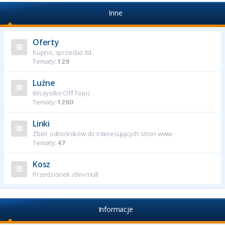
Inne
Oferty
Kupno, sprzedaż itd.
Tematy:
129
Luźne
Wszystko Off Topic
Tematy:
1290
Linki
Zbiór odnośników do interesujących stron www
Tematy:
47
Kosz
Przedsionek /dev/null
Informacje