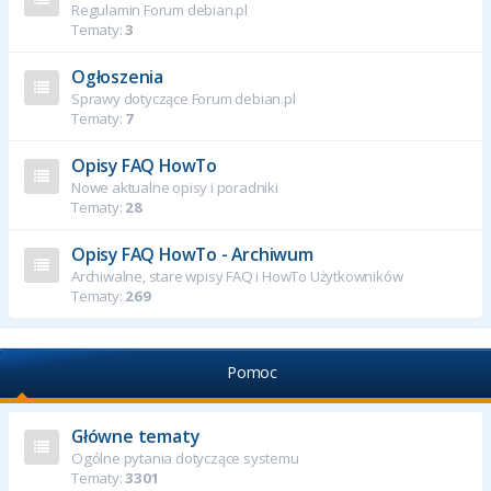
Regulamin Forum debian.pl
Tematy:
3
Ogłoszenia
Sprawy dotyczące Forum debian.pl
Tematy:
7
Opisy FAQ HowTo
Nowe aktualne opisy i poradniki
Tematy:
28
Opisy FAQ HowTo - Archiwum
Archiwalne, stare wpisy FAQ i HowTo Użytkowników
Tematy:
269
Pomoc
Główne tematy
Ogólne pytania dotyczące systemu
Tematy:
3301