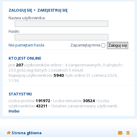
ZALOGUJ SIĘ
•
ZAREJESTRUJ SIĘ
Nazwa użytkownika:
Hasło:
Nie pamiętam hasła
Zapamiętaj mnie
KTO JEST ONLINE
Jest
207
użytkowników online :: 4 zarejestrowanych, 0 ukrytych i
203 gości (wg danych z ostatnich 5 minut)
Najwięcej użytkowników (
5940
) było online 01 czerwca 2026,
11:56
STATYSTYKI
Liczba postów:
191972
• Liczba tematów:
30524
• Liczba
użytkowników:
43211
• Ostatnio zarejestrowany użytkownik:
Hobo
Strona główna