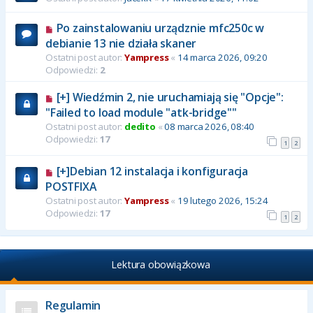
Po zainstalowaniu urządznie mfc250c w
debianie 13 nie działa skaner
Ostatni post autor:
Yampress
«
14 marca 2026, 09:20
Odpowiedzi:
2
[+] Wiedźmin 2, nie uruchamiają się "Opcje":
"Failed to load module "atk-bridge""
Ostatni post autor:
dedito
«
08 marca 2026, 08:40
Odpowiedzi:
17
1
2
[+]Debian 12 instalacja i konfiguracja
POSTFIXA
Ostatni post autor:
Yampress
«
19 lutego 2026, 15:24
Odpowiedzi:
17
1
2
Lektura obowiązkowa
Regulamin