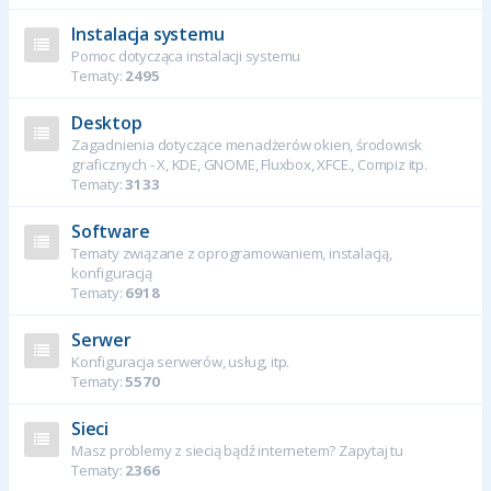
Instalacja systemu
Pomoc dotycząca instalacji systemu
Tematy:
2495
Desktop
Zagadnienia dotyczące menadżerów okien, środowisk
graficznych - X, KDE, GNOME, Fluxbox, XFCE., Compiz itp.
Tematy:
3133
Software
Tematy związane z oprogramowaniem, instalacją,
konfiguracją
Tematy:
6918
Serwer
Konfiguracja serwerów, usług, itp.
Tematy:
5570
Sieci
Masz problemy z siecią bądź internetem? Zapytaj tu
Tematy:
2366