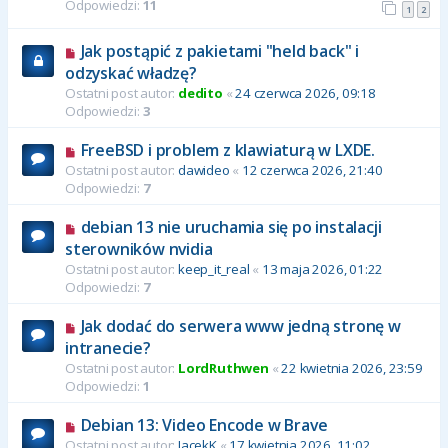
Odpowiedzi:
11
1
2
Jak postąpić z pakietami "held back" i
odzyskać władzę?
Ostatni post autor:
dedito
«
24 czerwca 2026, 09:18
Odpowiedzi:
3
FreeBSD i problem z klawiaturą w LXDE.
Ostatni post autor:
dawideo
«
12 czerwca 2026, 21:40
Odpowiedzi:
7
debian 13 nie uruchamia się po instalacji
sterowników nvidia
Ostatni post autor:
keep_it_real
«
13 maja 2026, 01:22
Odpowiedzi:
7
Jak dodać do serwera www jedną stronę w
intranecie?
Ostatni post autor:
LordRuthwen
«
22 kwietnia 2026, 23:59
Odpowiedzi:
1
Debian 13: Video Encode w Brave
Ostatni post autor:
JacekK
«
17 kwietnia 2026, 11:02