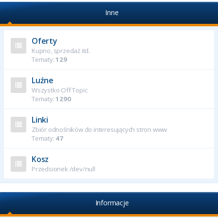
Inne
Oferty
Kupno, sprzedaż itd.
Tematy:
129
Luźne
Wszystko Off Topic
Tematy:
1290
Linki
Zbiór odnośników do interesujących stron www
Tematy:
47
Kosz
Przedsionek /dev/null
Informacje