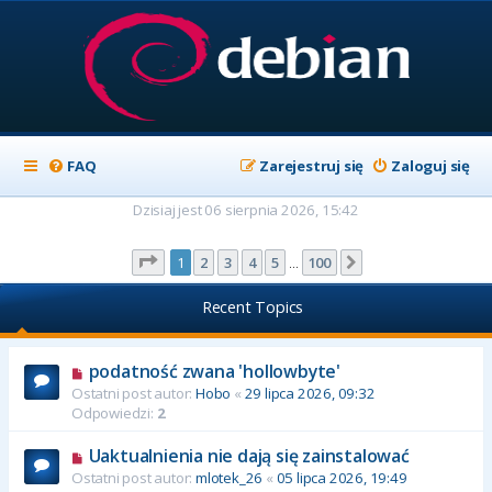
FAQ
Zarejestruj się
Zaloguj się
Dzisiaj jest 06 sierpnia 2026, 15:42
Strona
1
z
100
1
2
3
4
5
100
Następna
…
Recent Topics
podatność zwana 'hollowbyte'
Ostatni post autor:
Hobo
«
29 lipca 2026, 09:32
Odpowiedzi:
2
Uaktualnienia nie dają się zainstalować
Ostatni post autor:
mlotek_26
«
05 lipca 2026, 19:49