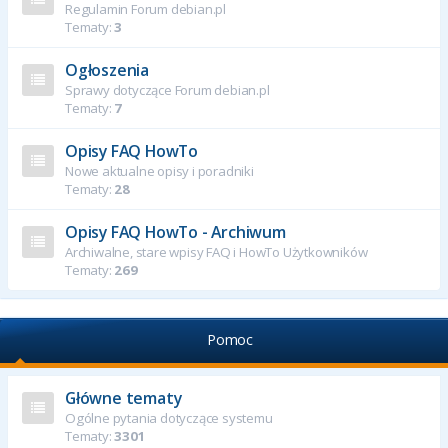
Regulamin Forum debian.pl
Tematy:
3
Ogłoszenia
Sprawy dotyczące Forum debian.pl
Tematy:
7
Opisy FAQ HowTo
Nowe aktualne opisy i poradniki
Tematy:
28
Opisy FAQ HowTo - Archiwum
Archiwalne, stare wpisy FAQ i HowTo Użytkowników
Tematy:
269
Pomoc
Główne tematy
Ogólne pytania dotyczące systemu
Tematy:
3301