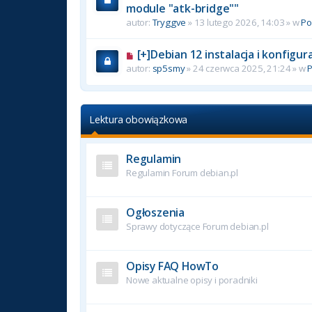
module "atk-bridge""
autor:
Tryggve
» 13 lutego 2026, 14:03 » w
P
[+]Debian 12 instalacja i konfigu
autor:
sp5smy
» 24 czerwca 2025, 21:24 » w
Lektura obowiązkowa
Regulamin
Regulamin Forum debian.pl
Ogłoszenia
Sprawy dotyczące Forum debian.pl
Opisy FAQ HowTo
Nowe aktualne opisy i poradniki