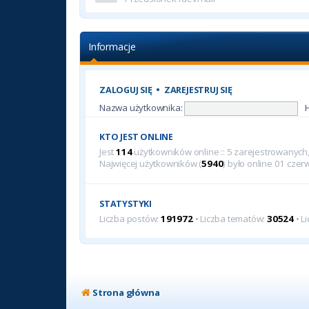
Informacje
ZALOGUJ SIĘ
•
ZAREJESTRUJ SIĘ
Nazwa użytkownika:
KTO JEST ONLINE
Jest
114
użytkowników online :: 5 zarejestrowanych, 
Najwięcej użytkowników (
5940
) było online 01 cze
STATYSTYKI
Liczba postów:
191972
• Liczba tematów:
30524
• L
Strona główna