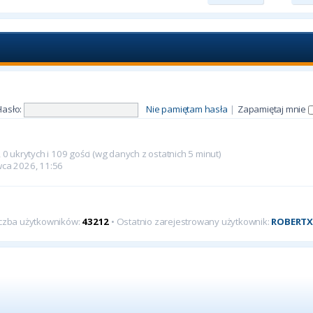
Hasło:
Nie pamiętam hasła
|
Zapamiętaj mnie
0 ukrytych i 109 gości (wg danych z ostatnich 5 minut)
rwca 2026, 11:56
iczba użytkowników:
43212
• Ostatnio zarejestrowany użytkownik:
ROBERT