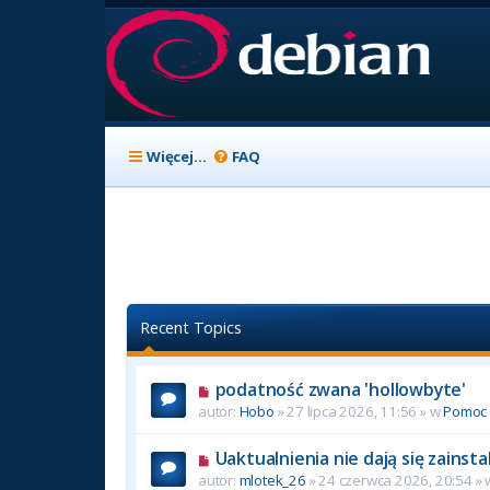
Więcej…
FAQ
Recent Topics
podatność zwana 'hollowbyte'
autor:
Hobo
» 27 lipca 2026, 11:56 » w
Pomoc
Uaktualnienia nie dają się zainst
autor:
mlotek_26
» 24 czerwca 2026, 20:54 »