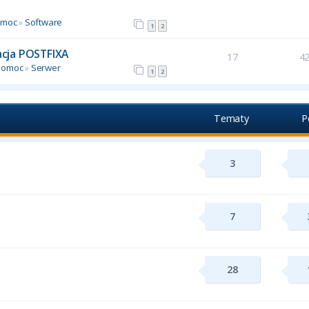
omoc
»
Software
1
2
racja POSTFIXA
17
4
Pomoc
»
Serwer
1
2
Tematy
P
3
7
28