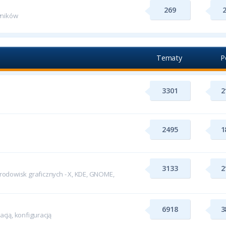
269
wników
Tematy
P
3301
2
2495
1
3133
2
odowisk graficznych - X, KDE, GNOME,
6918
3
cją, konfiguracją