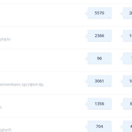
5570
2
2366
1
taj tu
96
3061
1
rownikami, sprzętem itp.
1356
p.
704
yjnych