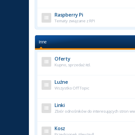
Raspberry Pi
Tematy związane z RPI
Inne
Oferty
Kupno, sprzedaż itd.
Luźne
Wszystko Off Topic
Linki
Zbiór odnośników do interesujących stron w
Kosz
Przedsionek /dev/null