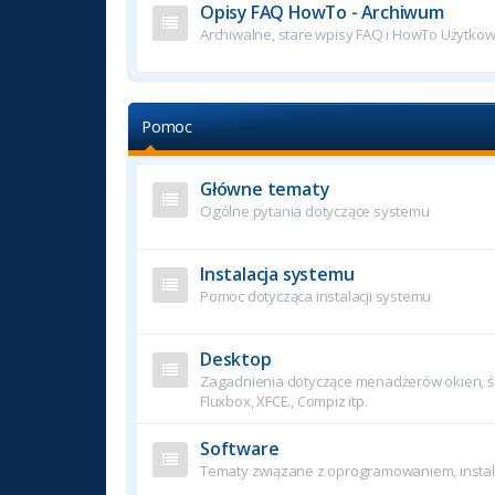
Opisy FAQ HowTo - Archiwum
Archiwalne, stare wpisy FAQ i HowTo Użytko
Pomoc
Główne tematy
Ogólne pytania dotyczące systemu
Instalacja systemu
Pomoc dotycząca instalacji systemu
Desktop
Zagadnienia dotyczące menadżerów okien, śr
Fluxbox, XFCE., Compiz itp.
Software
Tematy związane z oprogramowaniem, instala