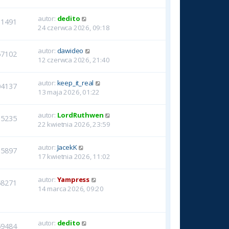
autor:
dedito
11491
24 czerwca 2026, 09:18
autor:
dawideo
57102
12 czerwca 2026, 21:40
autor:
keep_it_real
04137
13 maja 2026, 01:22
autor:
LordRuthwen
15235
22 kwietnia 2026, 23:59
autor:
JacekK
15897
17 kwietnia 2026, 11:02
autor:
Yampress
58271
14 marca 2026, 09:20
autor:
dedito
59484