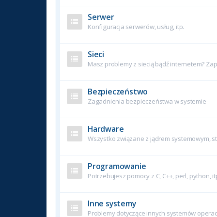
Serwer
Konfiguracja serwerów, usług, itp.
Sieci
Masz problemy z siecią bądź internetem? Zapy
Bezpieczeństwo
Zagadnienia bezpieczeństwa w systemie
Hardware
Wszystko związane z jądrem systemowym, ste
Programowanie
Potrzebujesz pomocy z C, C++, perl, python, it
Inne systemy
Problemy dotyczące innych systemów operac