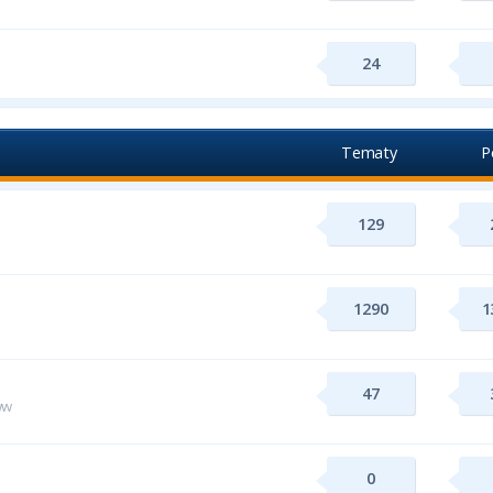
24
Tematy
P
129
1290
1
47
ww
0