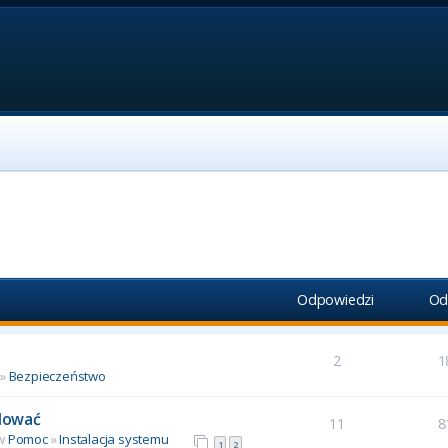
Odpowiedzi
Od
2
1
»
Bezpieczeństwo
alować
11
8
 w
Pomoc
»
Instalacja systemu
1
2