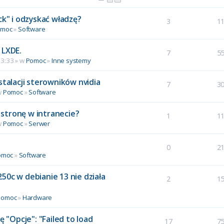
ck" i odzyskać władzę?
3
1
omoc
»
Software
 LXDE.
7
5
13:33 » w
Pomoc
»
Inne systemy
stalacji sterowników nvidia
7
3
w
Pomoc
»
Software
stronę w intranecie?
1
1
w
Pomoc
»
Serwer
0
2
omoc
»
Software
50c w debianie 13 nie działa
2
1
Pomoc
»
Hardware
ę "Opcje": "Failed to load
17
7