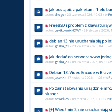
Jak postąpić z pakietami "held ba
autor:
shogo
» 23 czerwca 2026, 10:03 » w
P
FreeBSD i problem z klawiaturą w
autor:
uzytkownikNOWY
» 29 stycznia 2026, 
debian 13 nie uruchamia się po in
autor:
goska_23
» 23 kwietnia 2026, 04:08 » 
Jak dodać do serwera www jedną 
autor:
goska_23
» 09 kwietnia 2026, 05:22 » 
Debian 13: Video Encode w Brave
autor:
JacekK
» 17 kwietnia 2026, 11:02 » w
P
Po zainstalowaniu urządznie mfc2
skaner
autor:
pawelk29
» 09 marca 2026, 13:22 » w
[+] Wiedźmin 2, nie uruchamiają si