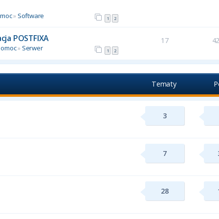
omoc
»
Software
1
2
racja POSTFIXA
17
4
Pomoc
»
Serwer
1
2
Tematy
P
3
7
28