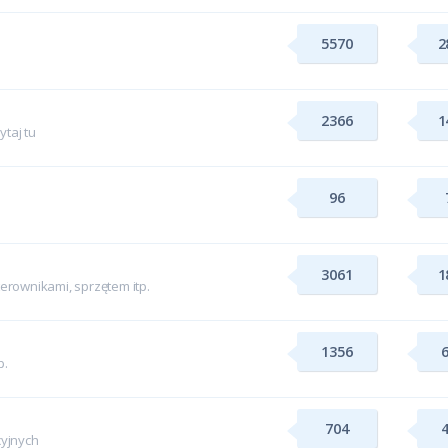
5570
2
2366
1
taj tu
96
3061
1
rownikami, sprzętem itp.
1356
p.
704
yjnych