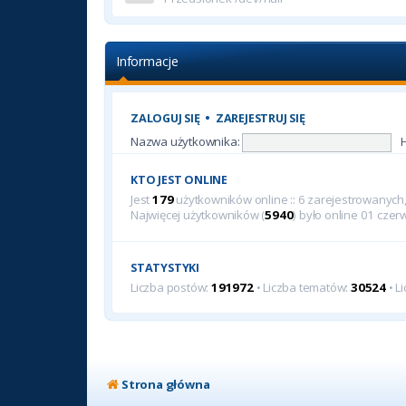
Informacje
ZALOGUJ SIĘ
•
ZAREJESTRUJ SIĘ
Nazwa użytkownika:
KTO JEST ONLINE
Jest
179
użytkowników online :: 6 zarejestrowanych, 
Najwięcej użytkowników (
5940
) było online 01 cze
STATYSTYKI
Liczba postów:
191972
• Liczba tematów:
30524
• L
Strona główna