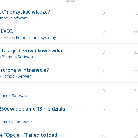
ck" i odzyskać władzę?
3
1
omoc
»
Software
 LXDE.
7
5
13:33 » w
Pomoc
»
Inne systemy
stalacji sterowników nvidia
7
3
w
Pomoc
»
Software
stronę w intranecie?
1
1
w
Pomoc
»
Serwer
0
2
omoc
»
Software
50c w debianie 13 nie działa
2
1
Pomoc
»
Hardware
ę "Opcje": "Failed to load
17
7