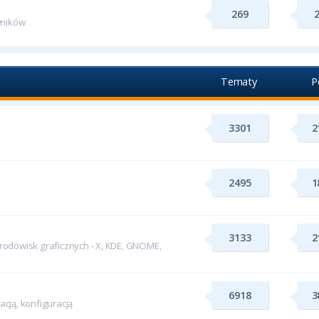
269
wników
Tematy
P
3301
2
2495
1
3133
2
odowisk graficznych - X, KDE, GNOME,
6918
3
cją, konfiguracją