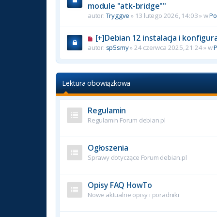
module "atk-bridge""
autor:
Tryggve
» 13 lutego 2026, 14:03 » w
P
[+]Debian 12 instalacja i konfigu
autor:
sp5smy
» 24 czerwca 2025, 21:24 » w
Lektura obowiązkowa
Regulamin
Regulamin Forum debian.pl
Ogłoszenia
Sprawy dotyczące Forum debian.pl
Opisy FAQ HowTo
Nowe aktualne opisy i poradniki