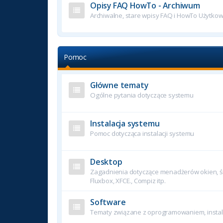
Opisy FAQ HowTo - Archiwum
Archiwalne, stare wpisy FAQ i HowTo Użytko
Pomoc
Główne tematy
Ogólne pytania dotyczące systemu
Instalacja systemu
Pomoc dotycząca instalacji systemu
Desktop
Zagadnienia dotyczące menadżerów okien, śr
Fluxbox, XFCE., Compiz itp.
Software
Tematy związane z oprogramowaniem, instala