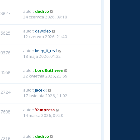
autor:
dedito
08827
24 czerwca 2026, 09:18
autor:
dawideo
55625
12 czerwca 2026, 21:40
autor:
keep_it_real
00376
13 maja 2026, 01:22
autor:
LordRuthwen
14568
22 kwietnia 2026, 23:59
autor:
JacekK
12724
17 kwietnia 2026, 11:02
autor:
Yampress
57608
14 marca 2026, 09:20
autor:
dedito
57218