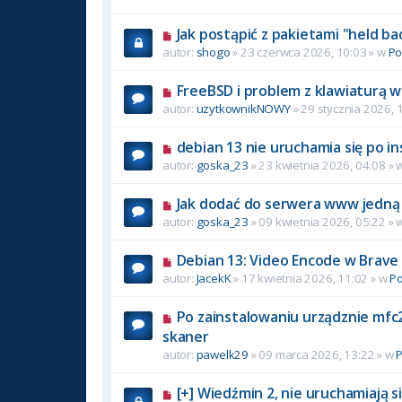
Jak postąpić z pakietami "held ba
autor:
shogo
» 23 czerwca 2026, 10:03 » w
P
FreeBSD i problem z klawiaturą w
autor:
uzytkownikNOWY
» 29 stycznia 2026, 
debian 13 nie uruchamia się po in
autor:
goska_23
» 23 kwietnia 2026, 04:08 » 
Jak dodać do serwera www jedną 
autor:
goska_23
» 09 kwietnia 2026, 05:22 » 
Debian 13: Video Encode w Brave
autor:
JacekK
» 17 kwietnia 2026, 11:02 » w
P
Po zainstalowaniu urządznie mfc2
skaner
autor:
pawelk29
» 09 marca 2026, 13:22 » w
[+] Wiedźmin 2, nie uruchamiają si