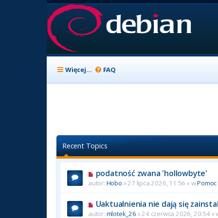
Więcej…
FAQ
Recent Topics
podatność zwana 'hollowbyte'
autor:
Hobo
» 27 lipca 2026, 11:56 » w
Pomoc
Uaktualnienia nie dają się zainst
autor:
mlotek_26
» 24 czerwca 2026, 20:54 »