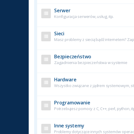
Serwer
Konfiguracja serwerów, usług, itp.
Sieci
Masz problemy z siecią bądź internetem? Zapy
Bezpieczeństwo
Zagadnienia bezpieczeństwa w systemie
Hardware
Wszystko związane z jądrem systemowym, ste
Programowanie
Potrzebujesz pomocy z C, C++, perl, python, it
Inne systemy
Problemy dotyczące innych systemów operac