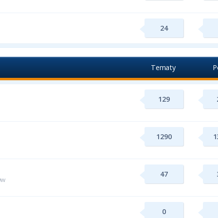
24
Tematy
P
129
1290
1
47
ww
0