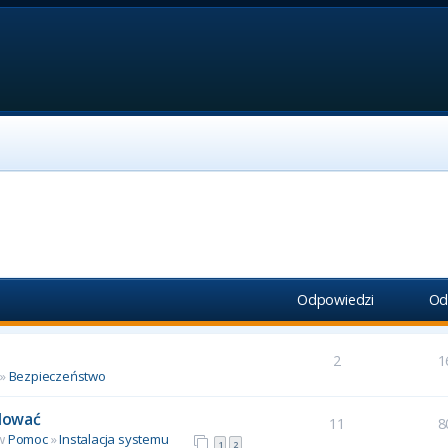
Odpowiedzi
Od
2
1
»
Bezpieczeństwo
alować
11
8
 w
Pomoc
»
Instalacja systemu
1
2