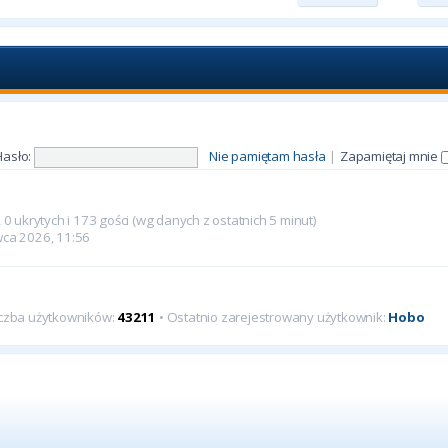
Hasło:
Nie pamiętam hasła
|
Zapamiętaj mnie
0 ukrytych i 173 gości (wg danych z ostatnich 5 minut)
rwca 2026, 11:56
iczba użytkowników:
43211
• Ostatnio zarejestrowany użytkownik:
Hobo