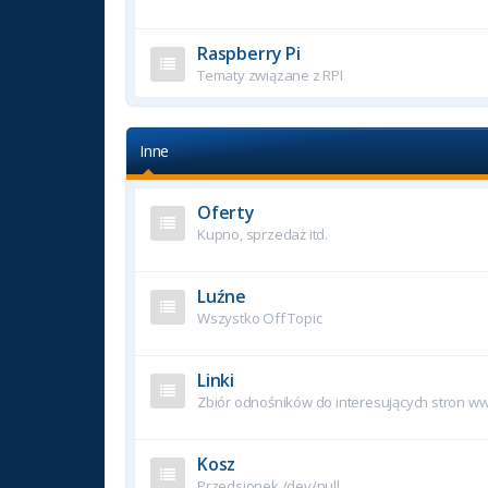
Raspberry Pi
Tematy związane z RPI
Inne
Oferty
Kupno, sprzedaż itd.
Luźne
Wszystko Off Topic
Linki
Zbiór odnośników do interesujących stron w
Kosz
Przedsionek /dev/null