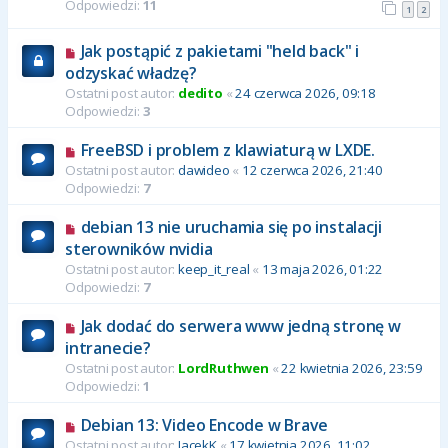
Odpowiedzi:
11
1
2
Jak postąpić z pakietami "held back" i
odzyskać władzę?
Ostatni post autor:
dedito
«
24 czerwca 2026, 09:18
Odpowiedzi:
3
FreeBSD i problem z klawiaturą w LXDE.
Ostatni post autor:
dawideo
«
12 czerwca 2026, 21:40
Odpowiedzi:
7
debian 13 nie uruchamia się po instalacji
sterowników nvidia
Ostatni post autor:
keep_it_real
«
13 maja 2026, 01:22
Odpowiedzi:
7
Jak dodać do serwera www jedną stronę w
intranecie?
Ostatni post autor:
LordRuthwen
«
22 kwietnia 2026, 23:59
Odpowiedzi:
1
Debian 13: Video Encode w Brave
Ostatni post autor:
JacekK
«
17 kwietnia 2026, 11:02