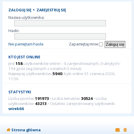
ZALOGUJ SIĘ
•
ZAREJESTRUJ SIĘ
Nazwa użytkownika:
Hasło:
Nie pamiętam hasła
Zapamiętaj mnie
KTO JEST ONLINE
Jest
158
użytkowników online :: 4 zarejestrowanych, 0 ukrytych i
154 gości (wg danych z ostatnich 5 minut)
Najwięcej użytkowników (
5940
) było online 01 czerwca 2026,
11:56
STATYSTYKI
Liczba postów:
191973
• Liczba tematów:
30524
• Liczba
użytkowników:
43213
• Ostatnio zarejestrowany użytkownik:
wirek66
Strona główna