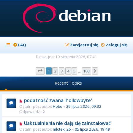
FAQ
Zarejestruj się
Zaloguj się
Dzisiaj jest 10 sierpnia 2026, 07:41
Strona
1
z
100
1
2
3
4
5
100
Następna
…
Recent Topics
podatność zwana 'hollowbyte'
Ostatni post autor:
Hobo
«
29 lipca 2026, 09:32
Odpowiedzi:
2
Uaktualnienia nie dają się zainstalować
Ostatni post autor:
mlotek_26
«
05 lipca 2026, 19:49