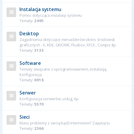
Instalacja systemu
Pomoc dotycząca instalacji systemu
Tematy:
2495
Desktop
Zagadnienia dotyczące menadżerów okien, środowisk
graficznych - X, KDE, GNOME, Fluxbox, XFCE., Compiz itp.
Tematy:
3133
Software
Tematy związane z oprogramowaniem, instalacją,
konfiguracją
Tematy:
6918
Serwer
Konfiguracja serwerów, usług, itp.
Tematy:
5570
Sieci
Masz problemy z siecią bądź internetem? Zapytaj tu
Tematy:
2366