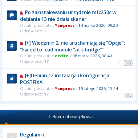
Po zainstalowaniu urządznie mfc250c w
debianie 13 nie działa skaner
Ostatni post autor:
Yampress
«
14 marca 2026, 09:20
Odpowiedzi:
2
[+] Wiedźmin 2, nie uruchamiają się "Opcje":
"Failed to load module "atk-bridge""
Ostatni post autor:
dedito
«
08 marca 2026, 08:40
Odpowiedzi:
17
1
2
[+]Debian 12 instalacja i konfiguracja
POSTFIXA
Ostatni post autor:
Yampress
«
19 lutego 2026, 15:24
Odpowiedzi:
17
1
2
Lektura obowiązkowa
Regulamin