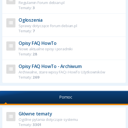
Regulamin Forum debian.pl
Tematy:
3
Ogłoszenia
Sprawy dotyczące Forum debian.pl
Tematy:
7
Opisy FAQ HowTo
Nowe aktualne opisy i poradniki
Tematy:
28
Opisy FAQ HowTo - Archiwum
Archiwalne, stare wpisy FAQ i HowTo Użytkowników
Tematy:
269
Pomoc
Główne tematy
Ogólne pytania dotyczące systemu
Tematy:
3301