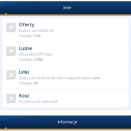
Inne
Oferty
Kupno, sprzedaż itd.
Tematy:
129
Luźne
Wszystko Off Topic
Tematy:
1290
Linki
Zbiór odnośników do interesujących stron www
Tematy:
47
Kosz
Przedsionek /dev/null
Informacje