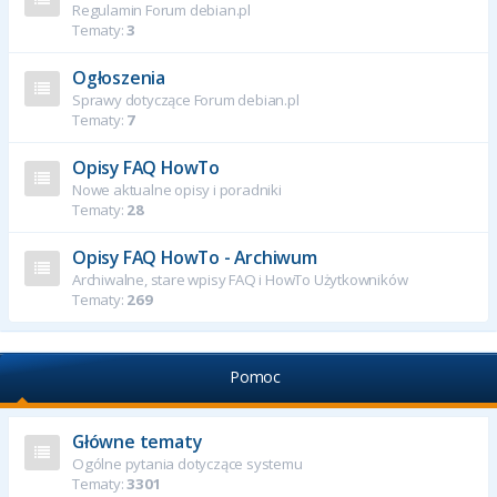
Regulamin Forum debian.pl
Tematy:
3
Ogłoszenia
Sprawy dotyczące Forum debian.pl
Tematy:
7
Opisy FAQ HowTo
Nowe aktualne opisy i poradniki
Tematy:
28
Opisy FAQ HowTo - Archiwum
Archiwalne, stare wpisy FAQ i HowTo Użytkowników
Tematy:
269
Pomoc
Główne tematy
Ogólne pytania dotyczące systemu
Tematy:
3301