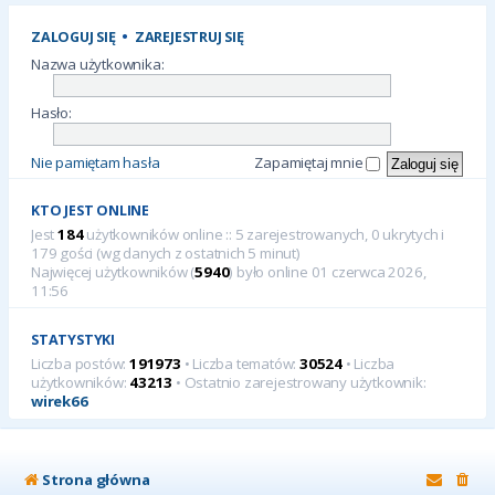
ZALOGUJ SIĘ
•
ZAREJESTRUJ SIĘ
Nazwa użytkownika:
Hasło:
Nie pamiętam hasła
Zapamiętaj mnie
KTO JEST ONLINE
Jest
184
użytkowników online :: 5 zarejestrowanych, 0 ukrytych i
179 gości (wg danych z ostatnich 5 minut)
Najwięcej użytkowników (
5940
) było online 01 czerwca 2026,
11:56
STATYSTYKI
Liczba postów:
191973
• Liczba tematów:
30524
• Liczba
użytkowników:
43213
• Ostatnio zarejestrowany użytkownik:
wirek66
Strona główna