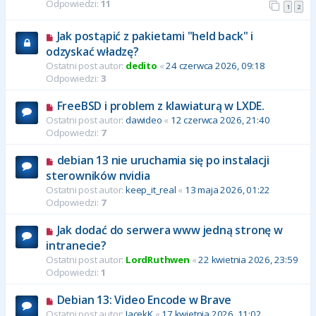
Odpowiedzi:
11
1
2
Jak postąpić z pakietami "held back" i
odzyskać władzę?
Ostatni post autor:
dedito
«
24 czerwca 2026, 09:18
Odpowiedzi:
3
FreeBSD i problem z klawiaturą w LXDE.
Ostatni post autor:
dawideo
«
12 czerwca 2026, 21:40
Odpowiedzi:
7
debian 13 nie uruchamia się po instalacji
sterowników nvidia
Ostatni post autor:
keep_it_real
«
13 maja 2026, 01:22
Odpowiedzi:
7
Jak dodać do serwera www jedną stronę w
intranecie?
Ostatni post autor:
LordRuthwen
«
22 kwietnia 2026, 23:59
Odpowiedzi:
1
Debian 13: Video Encode w Brave
Ostatni post autor:
JacekK
«
17 kwietnia 2026, 11:02