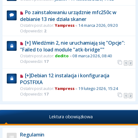
Po zainstalowaniu urządznie mfc250c w
debianie 13 nie działa skaner
Ostatni post autor:
Yampress
«
14 marca 2026, 09:20
Odpowiedzi:
2
[+] Wiedźmin 2, nie uruchamiają się "Opcje":
"Failed to load module "atk-bridge""
Ostatni post autor:
dedito
«
08 marca 2026, 08:40
Odpowiedzi:
17
1
2
[+]Debian 12 instalacja i konfiguracja
POSTFIXA
Ostatni post autor:
Yampress
«
19 lutego 2026, 15:24
Odpowiedzi:
17
1
2
Lektura obowiązkowa
Regulamin