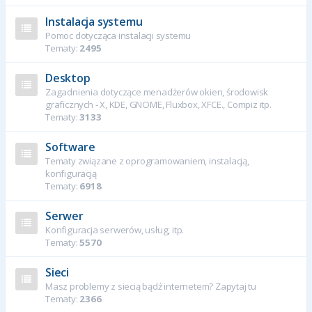
Instalacja systemu
Pomoc dotycząca instalacji systemu
Tematy:
2495
Desktop
Zagadnienia dotyczące menadżerów okien, środowisk
graficznych - X, KDE, GNOME, Fluxbox, XFCE., Compiz itp.
Tematy:
3133
Software
Tematy związane z oprogramowaniem, instalacją,
konfiguracją
Tematy:
6918
Serwer
Konfiguracja serwerów, usług, itp.
Tematy:
5570
Sieci
Masz problemy z siecią bądź internetem? Zapytaj tu
Tematy:
2366