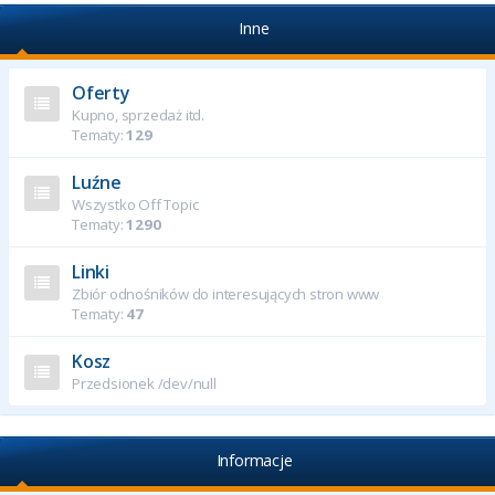
Inne
Oferty
Kupno, sprzedaż itd.
Tematy:
129
Luźne
Wszystko Off Topic
Tematy:
1290
Linki
Zbiór odnośników do interesujących stron www
Tematy:
47
Kosz
Przedsionek /dev/null
Informacje