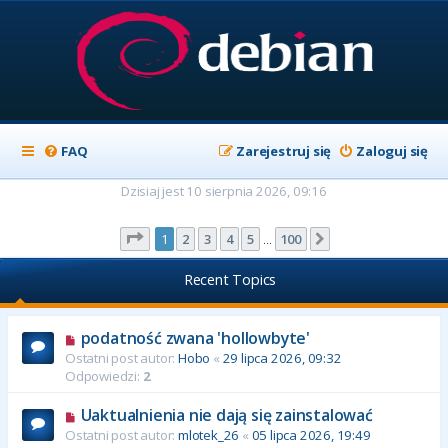
FAQ
Zarejestruj się
Zaloguj się
Dzisiaj jest 10 sierpnia 2026, 09:16
Strona
1
z
100
1
2
3
4
5
100
Następna
…
Recent Topics
podatność zwana 'hollowbyte'
Ostatni post autor:
Hobo
«
29 lipca 2026, 09:32
Odpowiedzi:
2
Uaktualnienia nie dają się zainstalować
Ostatni post autor:
mlotek_26
«
05 lipca 2026, 19:49