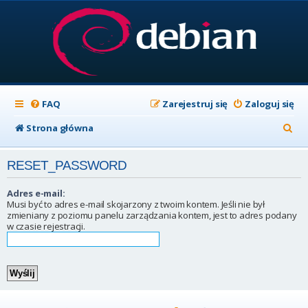
FAQ
Zarejestruj się
Zaloguj się
S
Strona główna
z
RESET_PASSWORD
u
k
Adres e-mail:
Musi być to adres e-mail skojarzony z twoim kontem. Jeśli nie był
a
zmieniany z poziomu panelu zarządzania kontem, jest to adres podany
w czasie rejestracji.
j