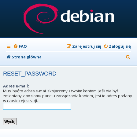
FAQ
Zarejestruj się
Zaloguj się
S
Strona główna
z
RESET_PASSWORD
u
k
Adres e-mail:
Musi być to adres e-mail skojarzony z twoim kontem. Jeśli nie był
a
zmieniany z poziomu panelu zarządzania kontem, jest to adres podany
w czasie rejestracji.
j