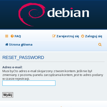
FAQ
Zarejestruj się
Zaloguj się
S
Strona główna
z
RESET_PASSWORD
u
k
Adres e-mail:
Musi być to adres e-mail skojarzony z twoim kontem. Jeśli nie był
a
zmieniany z poziomu panelu zarządzania kontem, jest to adres podany
w czasie rejestracji.
j