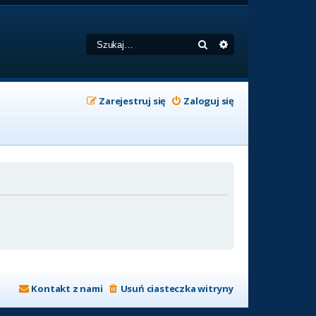
Szukaj
Wyszukiwanie zaa
Zarejestruj się
Zaloguj się
Kontakt z nami
Usuń ciasteczka witryny