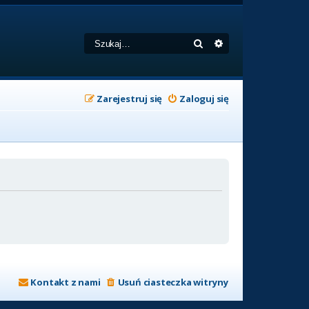
Szukaj
Wyszukiwanie zaa
Zarejestruj się
Zaloguj się
Kontakt z nami
Usuń ciasteczka witryny