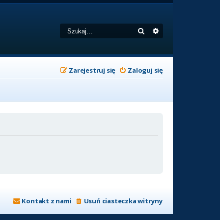
Szukaj
Wyszukiwanie zaa
Zarejestruj się
Zaloguj się
Kontakt z nami
Usuń ciasteczka witryny