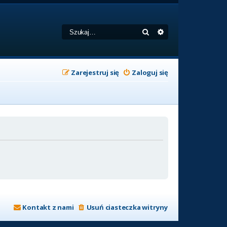
Szukaj
Wyszukiwanie zaa
Zarejestruj się
Zaloguj się
Kontakt z nami
Usuń ciasteczka witryny