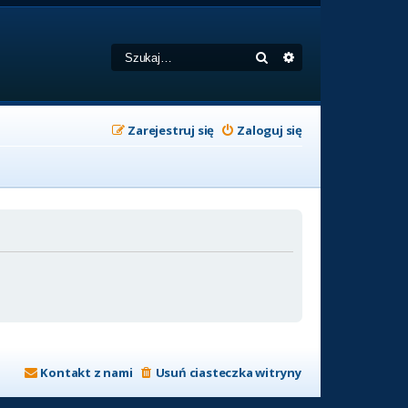
Szukaj
Wyszukiwanie zaa
Zarejestruj się
Zaloguj się
Kontakt z nami
Usuń ciasteczka witryny