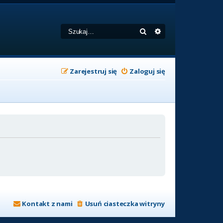
Szukaj
Wyszukiwanie zaa
Zarejestruj się
Zaloguj się
Kontakt z nami
Usuń ciasteczka witryny