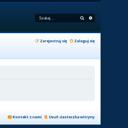
Szukaj
Wyszukiwanie zaa
Zarejestruj się
Zaloguj się
Kontakt z nami
Usuń ciasteczka witryny