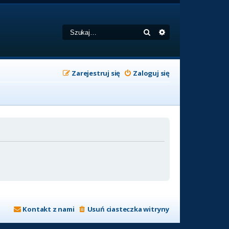
Szukaj
Wyszukiwanie zaa
Zarejestruj się
Zaloguj się
Kontakt z nami
Usuń ciasteczka witryny