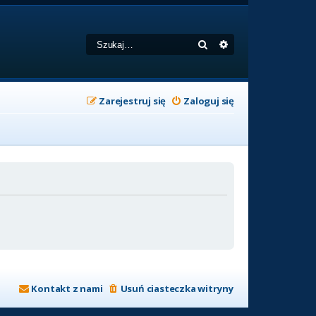
Szukaj
Wyszukiwanie zaa
Zarejestruj się
Zaloguj się
Kontakt z nami
Usuń ciasteczka witryny