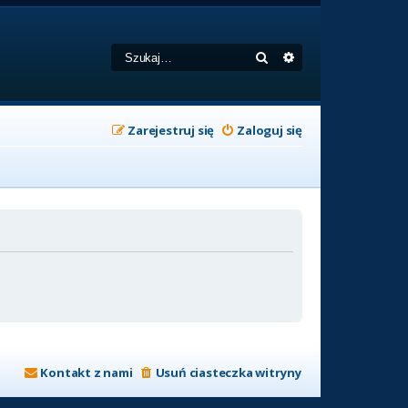
Szukaj
Wyszukiwanie zaa
Zarejestruj się
Zaloguj się
Kontakt z nami
Usuń ciasteczka witryny