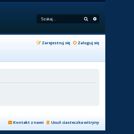
Szukaj
Wyszukiwanie zaa
Zarejestruj się
Zaloguj się
Kontakt z nami
Usuń ciasteczka witryny