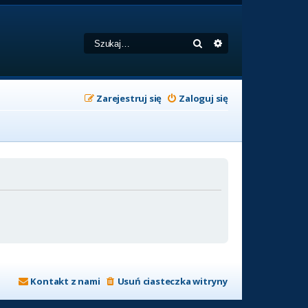
Szukaj
Wyszukiwanie zaa
Zarejestruj się
Zaloguj się
Kontakt z nami
Usuń ciasteczka witryny