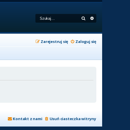
Szukaj
Wyszukiwanie zaa
Zarejestruj się
Zaloguj się
Kontakt z nami
Usuń ciasteczka witryny