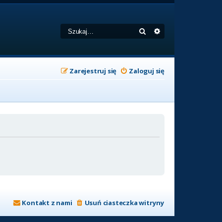
Szukaj
Wyszukiwanie zaa
Zarejestruj się
Zaloguj się
Kontakt z nami
Usuń ciasteczka witryny