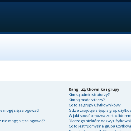
Rangi użytkownika i grupy
Kim są administratorzy?
Kim są moderatorzy?
Co to są grupy użytkowników?
ie mogę się zalogować!
Gdzie znajduje się spis grup użytko
W jaki sposób można zostać lidere
az nie mogę się zalogować?!
Dlaczego niektóre nazwy użytkowni
Co to jest “Domyślna grupa użytkow