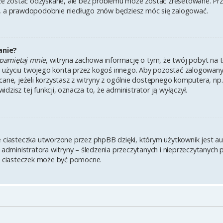
 zostać odzyskane, ale bez problemu może zostać zresetowane. Przejd
i, a prawdopodobnie niedługo znów będziesz móc się zalogować.
anie?
pamiętaj mnie
, witryna zachowa informację o tym, że twój pobyt na te
u użyciu twojego konta przez kogoś innego. Aby pozostać zalogowa
lecane, jeżeli korzystasz z witryny z ogólnie dostępnego komputera, np.
widzisz tej funkcji, oznacza to, że administrator ją wyłączył.
e ciasteczka utworzone przez phpBB dzięki, którym użytkownik jest a
z administratora witryny – śledzenia przeczytanych i nieprzeczytanych 
 ciasteczek może być pomocne.