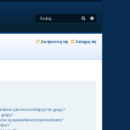
Szukaj
Wyszukiwanie zaa
Zarejestruj się
Zaloguj się
wników i jak można dołączyć do grupy?
m grupy?
ków są wyświetlane innymi kolorami?
nika”?