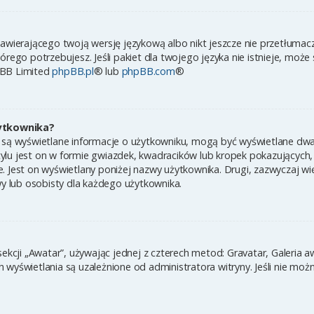
zawierającego twoją wersję językową albo nikt jeszcze nie przetłumac
órego potrzebujesz. Jeśli pakiet dla twojego języka nie istnieje, może
pBB Limited
phpBB.pl
® lub
phpBB.com
®
ytkownika?
 są wyświetlane informacje o użytkowniku, mogą być wyświetlane dwa 
ylu jest on w formie gwiazdek, kwadracików lub kropek pokazujących,
ynie. Jest on wyświetlany poniżej nazwy użytkownika. Drugi, zazwyczaj
wy lub osobisty dla każdego użytkownika.
sekcji „Awatar”, używając jednej z czterech metod: Gravatar, Galeria 
wyświetlania są uzależnione od administratora witryny. Jeśli nie moż