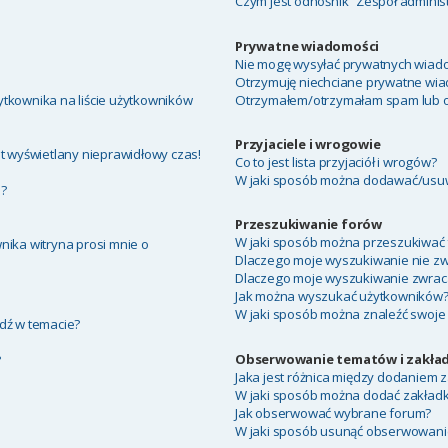
Czym jest odnośnik “Zespół adminis
Prywatne wiadomości
Nie mogę wysyłać prywatnych wiado
Otrzymuję niechciane prywatne wia
tkownika na liście użytkowników
Otrzymałem/otrzymałam spam lub obr
Przyjaciele i wrogowie
t wyświetlany nieprawidłowy czas!
Co to jest lista przyjaciół i wrogów?
W jaki sposób można dodawać/usuwa
a?
Przeszukiwanie forów
W jaki sposób można przeszukiwać 
nika witryna prosi mnie o
Dlaczego moje wyszukiwanie nie z
Dlaczego moje wyszukiwanie zwraca
Jak można wyszukać użytkowników
W jaki sposób można znaleźć swoje 
dź w temacie?
Obserwowanie tematów i zakład
?
Jaka jest różnica między dodaniem
W jaki sposób można dodać zakład
Jak obserwować wybrane forum?
W jaki sposób usunąć obserwowani