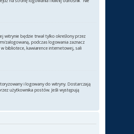
ź na stronę logowania i kliknij odnośnik “Nie
j witrynie będzie trwał tylko określony przez
nym/zalogowaną, podczas logowania zaznacz
 w bibliotece, kawiarence internetowej, sali
utoryzowany i logowany do witryny. Dostarczają
przez użytkownika postów. Jeśli występują