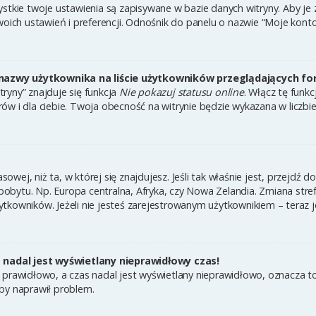
ystkie twoje ustawienia są zapisywane w bazie danych witryny. Aby je
h ustawień i preferencji. Odnośnik do panelu o nazwie “Moje konto” 
nazwy użytkownika na liście użytkowników przeglądających f
ryny” znajduje się funkcja
Nie pokazuj statusu online
. Włącz tę funk
ów i dla ciebie. Twoja obecność na witrynie będzie wykazana w liczbi
asowej, niż ta, w której się znajdujesz. Jeśli tak właśnie jest, przejdź
bytu. Np. Europa centralna, Afryka, czy Nowa Zelandia. Zmiana strefy
tkowników. Jeżeli nie jesteś zarejestrowanym użytkownikiem – teraz 
nadal jest wyświetlany nieprawidłowy czas!
 prawidłowo, a czas nadal jest wyświetlany nieprawidłowo, oznacza to
by naprawił problem.