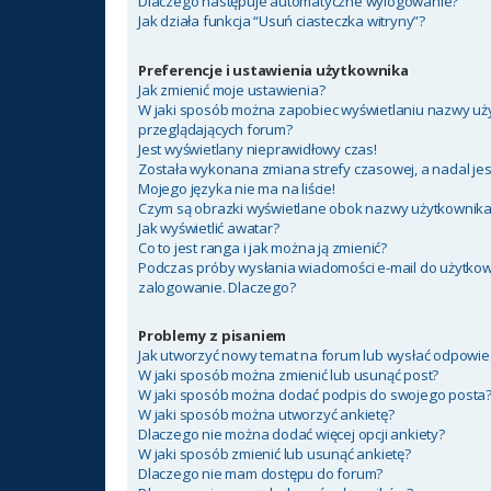
Dlaczego następuje automatyczne wylogowanie?
Jak działa funkcja “Usuń ciasteczka witryny”?
Preferencje i ustawienia użytkownika
Jak zmienić moje ustawienia?
W jaki sposób można zapobiec wyświetlaniu nazwy uży
przeglądających forum?
Jest wyświetlany nieprawidłowy czas!
Została wykonana zmiana strefy czasowej, a nadal jes
Mojego języka nie ma na liście!
Czym są obrazki wyświetlane obok nazwy użytkownik
Jak wyświetlić awatar?
Co to jest ranga i jak można ją zmienić?
Podczas próby wysłania wiadomości e-mail do użytkow
zalogowanie. Dlaczego?
Problemy z pisaniem
Jak utworzyć nowy temat na forum lub wysłać odpowie
W jaki sposób można zmienić lub usunąć post?
W jaki sposób można dodać podpis do swojego posta
W jaki sposób można utworzyć ankietę?
Dlaczego nie można dodać więcej opcji ankiety?
W jaki sposób zmienić lub usunąć ankietę?
Dlaczego nie mam dostępu do forum?