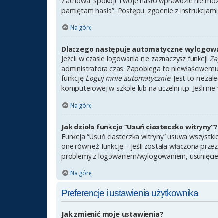
Zachowaj spokój! Twoje hasło wprawdzie nie może
pamiętam hasła”. Postępuj zgodnie z instrukcjam
Na górę
Dlaczego następuje automatyczne wylogow
Jeżeli w czasie logowania nie zaznaczysz funkcji
Za
administratora czas. Zapobiega to niewłaściwem
funkcję
Loguj mnie automatycznie
. Jest to nieza
komputerowej w szkole lub na uczelni itp. Jeśli nie 
Na górę
Jak działa funkcja “Usuń ciasteczka witryny”?
Funkcja “Usuń ciasteczka witryny” usuwa wszystki
one również funkcję – jeśli została włączona prze
problemy z logowaniem/wylogowaniem, usunięcie
Na górę
Preferencje i ustawienia użytkownika
Jak zmienić moje ustawienia?