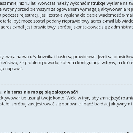
asz mniej niż 13 lat. Wówczas należy wykonać instrukcje wysłane na twój
e witryny przed pierwszym zalogowaniem wymagają aktywowania rejest
 podczas rejestracji. Jeśli została wysłana do ciebie wiadomość e-mai
 dotarła, być może został podany nieprawidłowy adres e-mail lub wiad
adres e-mail jest prawidłowy, spróbuj skontaktować się z administra
twoja nazwa użytkownika i hasło są prawidłowe. Jeżeli są prawidłowe,
ieństwo, że problem powoduje błędna konfiguracja witryny, na której 
go naprawić.
u, ale teraz nie mogę się zalogować?!
ktywował lub usunął twoje konto. Wiele witryn, aby zmniejszyć rozmi
k się stało, spróbuj zarejestrować się ponownie i bądź bardziej aktyw