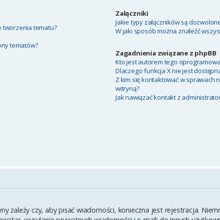
Załączniki
Jakie typy załączników są dozwolone 
ie tworzenia tematu?
W jaki sposób można znaleźć wszyst
rony tematów?
Zagadnienia związane z phpBB
Kto jest autorem tego oprogramowa
Dlaczego funkcja X nie jest dostępn
Z kim się kontaktować w sprawach 
witryną?
Jak nawiązać kontakt z administrato
yny zależy czy, aby pisać wiadomości, konieczna jest rejestracja. Ni
y awatar, wysyłanie prywatnych wiadomości i e-maili do innych użytko