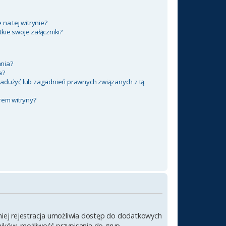
na tej witrynie?
kie swoje załączniki?
nia?
a?
nadużyć lub zagadnień prawnych związanych z tą
rem witryny?
emniej rejestracja umożliwia dostęp do dodatkowych
wników, możliwość przypisania do grup