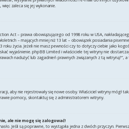
 więc zaleca się jej wykonanie.
ection Act – prawa obowiązującego od 1998 roku w USA, nakładającego 
łoletnich – mających mniej niż 13 lat – obowiązek posiadania pisem
3 roku życia. Jeżeli nie masz pewności czy to dotyczy ciebie jako kogo
yskać wyjaśnienie. phpBB Limited i właściciele tej witryny nie dostar
rawach nadużyć lub zagadnień prawnych związanych z tą witryną?”, a
tracji, aby nie rejestrowały się nowe osoby. Właściciel witryny mógł t
rawie pomocy, skontaktuj się z administratorem witryny.
ie, ale nie mogę się zalogować!
asło. Jeśli są poprawne, to wystąpiła jedna z dwóch przyczyn. Pierw