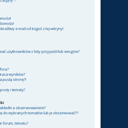
tracyjny”?
mości!
domości!
aźliwy e-mail od kogoś z tej witryny!
ć użytkowników z listy przyjaciół lub wrogów?
fora?
wraca wyników?
 pustą stronę?!
?
posty i tematy?
ki
 zakładki a obserwowaniem?
kę do wybranych tematów lub je obserwować??
e forum, tematu?