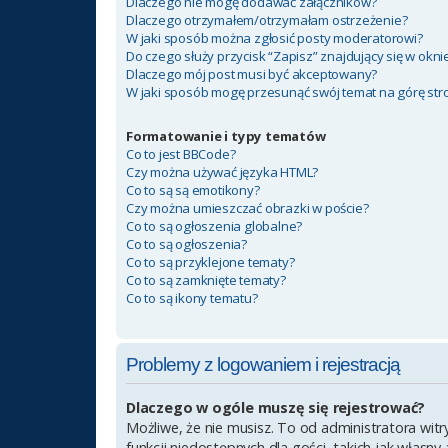
Dlaczego nie mogę dodawać załączników?
Dlaczego otrzymałem/otrzymałam ostrzeżenie?
W jaki sposób można zgłosić posty moderatorowi?
Do czego służy przycisk “Zapisz” znajdujący się w okn
Dlaczego mój post musi być akceptowany?
W jaki sposób mogę przesunąć swój temat na górę st
Formatowanie i typy tematów
Co to jest BBCode?
Czy można używać języka HTML?
Co to są są emotikony?
Czy można umieszczać obrazki w poście?
Co to są ogłoszenia globalne?
Co to są ogłoszenia?
Co to są przyklejone tematy?
Co to są zamknięte tematy?
Co to są ikony tematu?
Problemy z logowaniem i rejestracją
Dlaczego w ogóle muszę się rejestrować?
Możliwe, że nie musisz. To od administratora witr
funkcji niedostępnych dla gości, takich jak własn