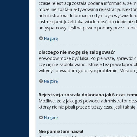
czasie rejestracji została podana informacja, że m
może nie została aktywowana rejestracja. Niektór
administratora. Informacja o tym była wyświetlona
instrukcjami. Jeżeli taka wiadomość do ciebie nie
antyspamowy. Jeśli na pewno podany przez ciebie 
Na górę
Dlaczego nie mogę się zalogować?
Powodów może być kilka. Po pierwsze, sprawdź czy 
czy cię nie zablokowano. Istnieje też prawdopodob
witryny i powiadom go o tym problemie. Musi on 
Na górę
Rejestracja została dokonana jakiś czas tem
Możliwe, że z jakiegoś powodu administrator deza
którzy nic nie pisali przez dłuższy czas. Jeśli ta
Na górę
Nie pamiętam hasła!