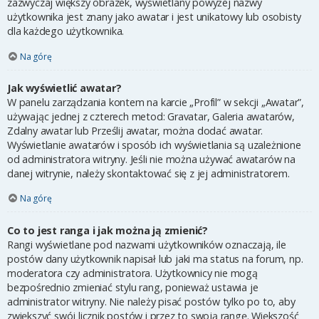
zazwyczaj większy obrazek, wyświetlany powyżej nazwy
użytkownika jest znany jako awatar i jest unikatowy lub osobisty
dla każdego użytkownika.
Na górę
Jak wyświetlić awatar?
W panelu zarządzania kontem na karcie „Profil” w sekcji „Awatar”,
używając jednej z czterech metod: Gravatar, Galeria awatarów,
Zdalny awatar lub Prześlij awatar, można dodać awatar.
Wyświetlanie awatarów i sposób ich wyświetlania są uzależnione
od administratora witryny. Jeśli nie można używać awatarów na
danej witrynie, należy skontaktować się z jej administratorem.
Na górę
Co to jest ranga i jak można ją zmienić?
Rangi wyświetlane pod nazwami użytkowników oznaczają, ile
postów dany użytkownik napisał lub jaki ma status na forum, np.
moderatora czy administratora. Użytkownicy nie mogą
bezpośrednio zmieniać stylu rang, ponieważ ustawia je
administrator witryny. Nie należy pisać postów tylko po to, aby
zwiększyć swój licznik postów i przez to swoją rangę. Większość