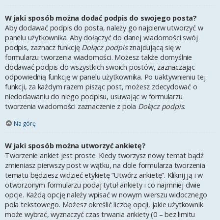
W jaki sposób można dodać podpis do swojego posta?
Aby dodawać podpis do posta, należy go najpierw utworzyć w
panelu użytkownika. Aby dołączyć do danej wiadomości swój
podpis, zaznacz funkcję
Dołącz podpis
znajdującą się w
formularzu tworzenia wiadomości. Możesz także domyślnie
dodawać podpis do wszystkich swoich postów, zaznaczając
odpowiednią funkcję w panelu użytkownika. Po uaktywnieniu tej
funkcji, za każdym razem pisząc post, możesz zdecydować o
niedodawaniu do niego podpisu, usuwając w formularzu
tworzenia wiadomości zaznaczenie z pola
Dołącz podpis
.
Na górę
W jaki sposób można utworzyć ankietę?
Tworzenie ankiet jest proste. Kiedy tworzysz nowy temat bądź
zmieniasz pierwszy post w wątku, na dole formularza tworzenia
tematu będziesz widzieć etykietę “Utwórz ankietę”. Kliknij ją i w
otworzonym formularzu podaj tytuł ankiety i co najmniej dwie
opcje. Każdą opcję należy wpisać w nowym wierszu widocznego
pola tekstowego. Możesz określić liczbę opcji, jakie użytkownik
może wybrać, wyznaczyć czas trwania ankiety (0 – bez limitu