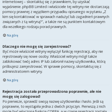
internetowej – skontaktuj się z prawnikiem, by uzyskać
wyjaśnienie. phpBB Limited i właściciele tej witryny nie dostarczają
pomocy prawnej z wyjątkiem przypadku opisanego w pytaniu „Z
kim się kontaktować w sprawach nadużyć lub zagadnień prawnych
związanych z tą witryną?”, a także nie są punktem kontaktowym
dla wszelkiego rodzaju porad prawnych.
Na górę
Dlaczego nie mogę się zarejestrować?
Być może właściciel witryny wyłączył funkcję rejestracji, aby nie
rejestrowały się nowe osoby. Właściciel witryny mógł także
zablokować twój adres IP lub zabronił nazwy użytkownika, którą
próbujesz zarejestrować. W sprawie pomocy, skontaktuj się z
administratorem witryny.
Na górę
Rejestracja została przeprowadzona poprawnie, ale nie
mogę się zalogować!
Po pierwsze, sprawdź swoją nazwę użytkownika i hasło. Jeśli są
poprawne, to wystąpiła jedna z dwóch przyczyn. Pierwszą z nich
może być włączona funkcja COPPA, a w czasie rejestracji została