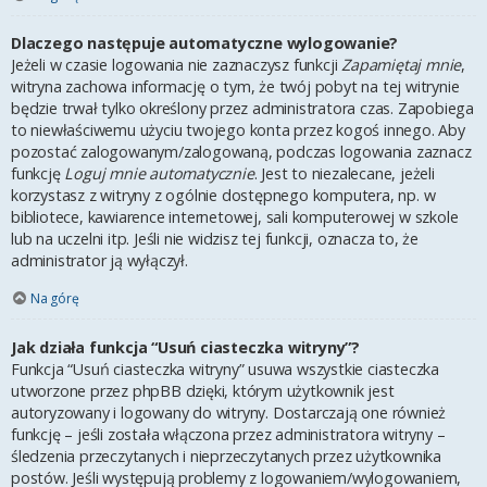
Dlaczego następuje automatyczne wylogowanie?
Jeżeli w czasie logowania nie zaznaczysz funkcji
Zapamiętaj mnie
,
witryna zachowa informację o tym, że twój pobyt na tej witrynie
będzie trwał tylko określony przez administratora czas. Zapobiega
to niewłaściwemu użyciu twojego konta przez kogoś innego. Aby
pozostać zalogowanym/zalogowaną, podczas logowania zaznacz
funkcję
Loguj mnie automatycznie
. Jest to niezalecane, jeżeli
korzystasz z witryny z ogólnie dostępnego komputera, np. w
bibliotece, kawiarence internetowej, sali komputerowej w szkole
lub na uczelni itp. Jeśli nie widzisz tej funkcji, oznacza to, że
administrator ją wyłączył.
Na górę
Jak działa funkcja “Usuń ciasteczka witryny”?
Funkcja “Usuń ciasteczka witryny” usuwa wszystkie ciasteczka
utworzone przez phpBB dzięki, którym użytkownik jest
autoryzowany i logowany do witryny. Dostarczają one również
funkcję – jeśli została włączona przez administratora witryny –
śledzenia przeczytanych i nieprzeczytanych przez użytkownika
postów. Jeśli występują problemy z logowaniem/wylogowaniem,