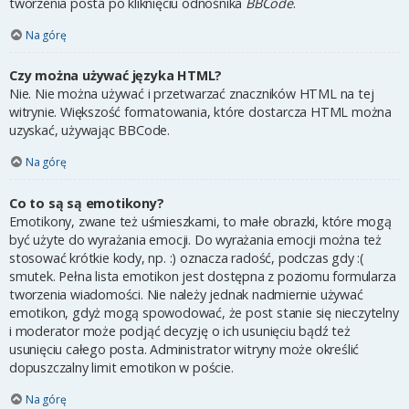
tworzenia posta po kliknięciu odnośnika
BBCode
.
Na górę
Czy można używać języka HTML?
Nie. Nie można używać i przetwarzać znaczników HTML na tej
witrynie. Większość formatowania, które dostarcza HTML można
uzyskać, używając BBCode.
Na górę
Co to są są emotikony?
Emotikony, zwane też uśmieszkami, to małe obrazki, które mogą
być użyte do wyrażania emocji. Do wyrażania emocji można też
stosować krótkie kody, np. :) oznacza radość, podczas gdy :(
smutek. Pełna lista emotikon jest dostępna z poziomu formularza
tworzenia wiadomości. Nie należy jednak nadmiernie używać
emotikon, gdyż mogą spowodować, że post stanie się nieczytelny
i moderator może podjąć decyzję o ich usunięciu bądź też
usunięciu całego posta. Administrator witryny może określić
dopuszczalny limit emotikon w poście.
Na górę