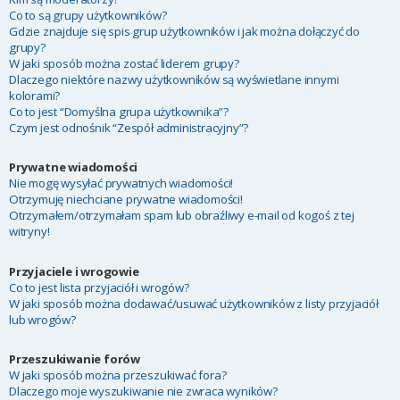
Co to są grupy użytkowników?
Gdzie znajduje się spis grup użytkowników i jak można dołączyć do
grupy?
W jaki sposób można zostać liderem grupy?
Dlaczego niektóre nazwy użytkowników są wyświetlane innymi
kolorami?
Co to jest “Domyślna grupa użytkownika”?
Czym jest odnośnik “Zespół administracyjny”?
Prywatne wiadomości
Nie mogę wysyłać prywatnych wiadomości!
Otrzymuję niechciane prywatne wiadomości!
Otrzymałem/otrzymałam spam lub obraźliwy e-mail od kogoś z tej
witryny!
Przyjaciele i wrogowie
Co to jest lista przyjaciół i wrogów?
W jaki sposób można dodawać/usuwać użytkowników z listy przyjaciół
lub wrogów?
Przeszukiwanie forów
W jaki sposób można przeszukiwać fora?
Dlaczego moje wyszukiwanie nie zwraca wyników?