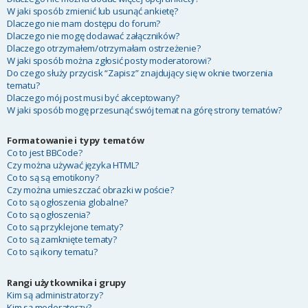
W jaki sposób zmienić lub usunąć ankietę?
Dlaczego nie mam dostępu do forum?
Dlaczego nie mogę dodawać załączników?
Dlaczego otrzymałem/otrzymałam ostrzeżenie?
W jaki sposób można zgłosić posty moderatorowi?
Do czego służy przycisk “Zapisz” znajdujący się w oknie tworzenia
tematu?
Dlaczego mój post musi być akceptowany?
W jaki sposób mogę przesunąć swój temat na górę strony tematów?
Formatowanie i typy tematów
Co to jest BBCode?
Czy można używać języka HTML?
Co to są są emotikony?
Czy można umieszczać obrazki w poście?
Co to są ogłoszenia globalne?
Co to są ogłoszenia?
Co to są przyklejone tematy?
Co to są zamknięte tematy?
Co to są ikony tematu?
Rangi użytkownika i grupy
Kim są administratorzy?
Kim są moderatorzy?