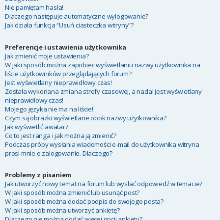
Nie pamiętam hasła!
Dlaczego następuje automatyczne wylogowanie?
Jak działa funkcja “Usuń ciasteczka witryny”?
Preferencje i ustawienia użytkownika
Jak zmienić moje ustawienia?
W jaki sposób można zapobiec wyświetlaniu nazwy użytkownika na
liście użytkowników przeglądających forum?
Jest wyświetlany nieprawidłowy czas!
Została wykonana zmiana strefy czasowej, a nadal jest wyświetlany
nieprawidłowy czas!
Mojego języka nie ma na liście!
Czym są obrazki wyświetlane obok nazwy użytkownika?
Jak wyświetlić awatar?
Co to jest ranga i jak można ją zmienić?
Podczas próby wysłania wiadomości e-mail do użytkownika witryna
prosi mnie o zalogowanie. Dlaczego?
Problemy z pisaniem
Jak utworzyć nowy temat na forum lub wysłać odpowiedź w temacie?
W jaki sposób można zmienić lub usunąć post?
W jaki sposób można dodać podpis do swojego posta?
W jaki sposób można utworzyć ankietę?
Dlaczego nie można dodać więcej opcji ankiety?