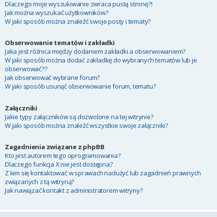
Dlaczego moje wyszukiwanie zwraca pustą stronę?!
Jak można wyszukać użytkowników?
W jaki sposób można znaleźć swoje posty i tematy?
Obserwowanie tematów i zakładki
Jaka jest różnica między dodaniem zakładki a obserwowaniem?
W jaki sposób można dodać zakładkę do wybranych tematów lub je
obserwować??
Jak obserwować wybrane forum?
W jaki sposób usunąć obserwowanie forum, tematu?
Załączniki
Jakie typy załączników są dozwolone na tej witrynie?
W jaki sposób można znaleźć wszystkie swoje załączniki?
Zagadnienia związane z phpBB
Kto jest autorem tego oprogramowania?
Dlaczego funkcja X nie jest dostępna?
Z kim się kontaktować w sprawach nadużyć lub zagadnień prawnych
związanych z tą witryną?
Jak nawiązać kontakt z administratorem witryny?