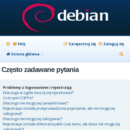
FAQ
Zarejestruj się
Zaloguj się
S
Strona główna
z
Często zadawane pytania
u
k
a
Problemy z logowaniem i rejestracją
Dlaczego w ogóle muszę się rejestrować?
j
Co to jest COPPA?
Dlaczego nie mogę się zarejestrować?
Rejestracja została przeprowadzona poprawnie, ale nie mogę się
zalogować!
Dlaczego nie mogę się zalogować?
Rejestracja została dokonana jakiś czas temu, ale teraz nie mogę się
zalogować?!