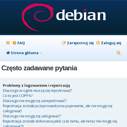
FAQ
Zarejestruj się
Zaloguj się
S
Strona główna
z
Często zadawane pytania
u
k
a
Problemy z logowaniem i rejestracją
Dlaczego w ogóle muszę się rejestrować?
j
Co to jest COPPA?
Dlaczego nie mogę się zarejestrować?
Rejestracja została przeprowadzona poprawnie, ale nie mogę się
zalogować!
Dlaczego nie mogę się zalogować?
Rejestracja została dokonana jakiś czas temu, ale teraz nie mogę się
zalogować?!