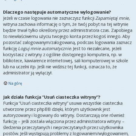
Dlaczego następuje automatyczne wylogowanie?
Jeżeli w czasie logowania nie zaznaczysz funkcji
Zapamiętaj mnie
,
witryna zachowa informację o tym, że twój pobyt na tej witrynie
będzie trwał tylko określony przez administratora czas. Zapobiega
to niewłaściwemu użyciu twojego konta przez kogoś innego. Aby
pozostać zalogowanym/zalogowaną, podczas logowania zaznacz
funkcję
Loguj mnie automatycznie
. Jest to niezalecane, jeżeli
korzystasz z witryny z ogólnie dostępnego komputera, np. w
bibliotece, kawiarence internetowej, sali komputerowej w szkole
lub na uczelni itp. Jeśli nie widzisz tej funkcji, oznacza to, że
administrator ją wyłączył.
Na górę
Jak działa funkcja “Usuń ciasteczka witryny”?
Funkcja “Usuń ciasteczka witryny” usuwa wszystkie ciasteczka
utworzone przez phpBB dzięki, którym użytkownik jest
autoryzowany i logowany do witryny. Dostarczają one również
funkcję – jeśli została włączona przez administratora witryny –
śledzenia przeczytanych i nieprzeczytanych przez użytkownika
postów. Jeśli występują problemy z logowaniem/wylogowaniem,