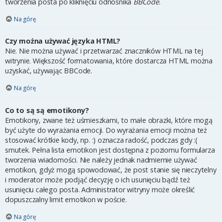
tworzenia posta po kliknięciu odnośnika
BBCode
.
Na górę
Czy można używać języka HTML?
Nie. Nie można używać i przetwarzać znaczników HTML na tej
witrynie. Większość formatowania, które dostarcza HTML można
uzyskać, używając BBCode.
Na górę
Co to są są emotikony?
Emotikony, zwane też uśmieszkami, to małe obrazki, które mogą
być użyte do wyrażania emocji. Do wyrażania emocji można też
stosować krótkie kody, np. :) oznacza radość, podczas gdy :(
smutek. Pełna lista emotikon jest dostępna z poziomu formularza
tworzenia wiadomości. Nie należy jednak nadmiernie używać
emotikon, gdyż mogą spowodować, że post stanie się nieczytelny
i moderator może podjąć decyzję o ich usunięciu bądź też
usunięciu całego posta. Administrator witryny może określić
dopuszczalny limit emotikon w poście.
Na górę