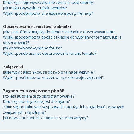
Dlaczego moje wyszukiwanie zwraca pustą stronę?!
Jak można wyszukać użytkowników?
W jaki sposób można znaleźć swoje posty i tematy?
Obserwowanie tematów i zakładki
Jaka jest różnica między dodaniem zakładki a obserwowaniem?
W jaki sposób można dodać zakładkę do wybranych tematów lub je
obserwować??
Jak obserwować wybrane forum?
W jaki sposób usunąć obserwowanie forum, tematu?
Załączniki
Jakie typy załączników są dozwolone na tej witrynie?
W jaki sposób można znaleźć wszystkie swoje załączniki?
Zagadnienia związane z phpBB
Kto jest autorem tego oprogramowania?
Dlaczego funkcja X nie jest dostępna?
Z kim się kontaktować w sprawach nadużyć lub zagadnień prawnych
związanych z tą witryną?
Jak nawiązać kontakt z administratorem witryny?