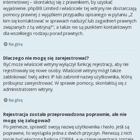
internetowej – skontaktuj się z prawnikiem, by uzyskać
wyjaśnienie. phpBB Limited i właściciele tej witryny nie dostarczają
pomocy prawnej z wyjątkiem przypadku opisanego w pytaniu „Z
kim się kontaktować w sprawach nadużyć lub zagadnień prawnych
związanych z tą witryną?”, a także nie są punktem kontaktowym
dla wszelkiego rodzaju porad prawnych.
Na górę
Dlaczego nie mogę się zarejestrować?
Być może właściciel witryny wyłączył funkcję rejestracji, aby nie
rejestrowały się nowe osoby. Właściciel witryny mógł także
zablokować twój adres IP lub zabronił nazwy użytkownika, którą
próbujesz zarejestrować. W sprawie pomocy, skontaktuj się z
administratorem witryny.
Na górę
Rejestracja została przeprowadzona poprawnie, ale nie
mogę się zalogować!
Po pierwsze, sprawdź swoją nazwę użytkownika i hasło. Jeśli są
poprawne, to wystąpiła jedna z dwóch przyczyn. Pierwszą z nich
może być włączona funkcja COPPA, a w czasie rejestracji została