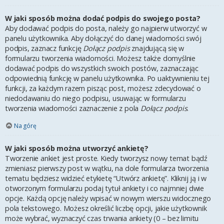
W jaki sposób można dodać podpis do swojego posta?
Aby dodawać podpis do posta, należy go najpierw utworzyć w
panelu użytkownika. Aby dołączyć do danej wiadomości swój
podpis, zaznacz funkcję
Dołącz podpis
znajdującą się w
formularzu tworzenia wiadomości. Możesz także domyślnie
dodawać podpis do wszystkich swoich postów, zaznaczając
odpowiednią funkcję w panelu użytkownika. Po uaktywnieniu tej
funkcji, za każdym razem pisząc post, możesz zdecydować o
niedodawaniu do niego podpisu, usuwając w formularzu
tworzenia wiadomości zaznaczenie z pola
Dołącz podpis
.
Na górę
W jaki sposób można utworzyć ankietę?
Tworzenie ankiet jest proste. Kiedy tworzysz nowy temat bądź
zmieniasz pierwszy post w wątku, na dole formularza tworzenia
tematu będziesz widzieć etykietę “Utwórz ankietę”. Kliknij ją i w
otworzonym formularzu podaj tytuł ankiety i co najmniej dwie
opcje. Każdą opcję należy wpisać w nowym wierszu widocznego
pola tekstowego. Możesz określić liczbę opcji, jakie użytkownik
może wybrać, wyznaczyć czas trwania ankiety (0 – bez limitu