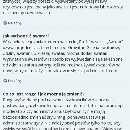
zazwyczaj większy obrazek, wyświetlany powyżej nazwy
użytkownika jest znany jako awatar i jest unikatowy lub osobisty
dla każdego użytkownika.
Na górę
Jak wyświetlić awatar?
W panelu zarządzania kontem na karcie „Profil” w sekcji „Awatar”,
używając jednej z czterech metod: Gravatar, Galeria awatarów,
Zdalny awatar lub Prześlij awatar, można dodać awatar.
Wyświetlanie awatarów i sposób ich wyświetlania są uzależnione
od administratora witryny. Jeśli nie można używać awatarów na
danej witrynie, należy skontaktować się z jej administratorem.
Na górę
Co to jest ranga i jak można ją zmienić?
Rangi wyświetlane pod nazwami użytkowników oznaczają, ile
postów dany użytkownik napisał lub jaki ma status na forum, np.
moderatora czy administratora. Użytkownicy nie mogą
bezpośrednio zmieniać stylu rang, ponieważ ustawia je
administrator witryny. Nie należy pisać postów tylko po to, aby
zwiększyć swój licznik postów i przez to swoją rangę. Większość