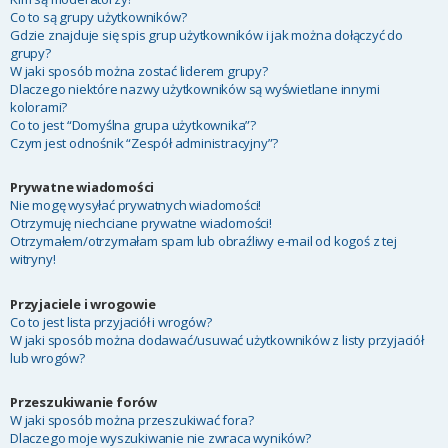
Co to są grupy użytkowników?
Gdzie znajduje się spis grup użytkowników i jak można dołączyć do
grupy?
W jaki sposób można zostać liderem grupy?
Dlaczego niektóre nazwy użytkowników są wyświetlane innymi
kolorami?
Co to jest “Domyślna grupa użytkownika”?
Czym jest odnośnik “Zespół administracyjny”?
Prywatne wiadomości
Nie mogę wysyłać prywatnych wiadomości!
Otrzymuję niechciane prywatne wiadomości!
Otrzymałem/otrzymałam spam lub obraźliwy e-mail od kogoś z tej
witryny!
Przyjaciele i wrogowie
Co to jest lista przyjaciół i wrogów?
W jaki sposób można dodawać/usuwać użytkowników z listy przyjaciół
lub wrogów?
Przeszukiwanie forów
W jaki sposób można przeszukiwać fora?
Dlaczego moje wyszukiwanie nie zwraca wyników?