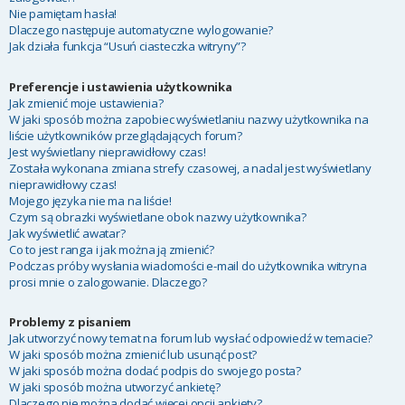
Nie pamiętam hasła!
Dlaczego następuje automatyczne wylogowanie?
Jak działa funkcja “Usuń ciasteczka witryny”?
Preferencje i ustawienia użytkownika
Jak zmienić moje ustawienia?
W jaki sposób można zapobiec wyświetlaniu nazwy użytkownika na
liście użytkowników przeglądających forum?
Jest wyświetlany nieprawidłowy czas!
Została wykonana zmiana strefy czasowej, a nadal jest wyświetlany
nieprawidłowy czas!
Mojego języka nie ma na liście!
Czym są obrazki wyświetlane obok nazwy użytkownika?
Jak wyświetlić awatar?
Co to jest ranga i jak można ją zmienić?
Podczas próby wysłania wiadomości e-mail do użytkownika witryna
prosi mnie o zalogowanie. Dlaczego?
Problemy z pisaniem
Jak utworzyć nowy temat na forum lub wysłać odpowiedź w temacie?
W jaki sposób można zmienić lub usunąć post?
W jaki sposób można dodać podpis do swojego posta?
W jaki sposób można utworzyć ankietę?
Dlaczego nie można dodać więcej opcji ankiety?