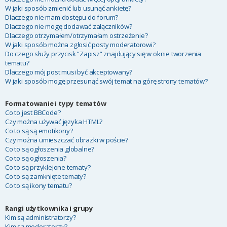
W jaki sposób zmienić lub usunąć ankietę?
Dlaczego nie mam dostępu do forum?
Dlaczego nie mogę dodawać załączników?
Dlaczego otrzymałem/otrzymałam ostrzeżenie?
W jaki sposób można zgłosić posty moderatorowi?
Do czego służy przycisk “Zapisz” znajdujący się w oknie tworzenia
tematu?
Dlaczego mój post musi być akceptowany?
W jaki sposób mogę przesunąć swój temat na górę strony tematów?
Formatowanie i typy tematów
Co to jest BBCode?
Czy można używać języka HTML?
Co to są są emotikony?
Czy można umieszczać obrazki w poście?
Co to są ogłoszenia globalne?
Co to są ogłoszenia?
Co to są przyklejone tematy?
Co to są zamknięte tematy?
Co to są ikony tematu?
Rangi użytkownika i grupy
Kim są administratorzy?
Kim są moderatorzy?