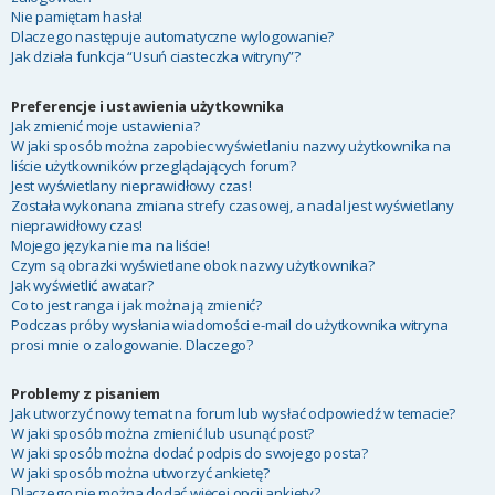
Nie pamiętam hasła!
Dlaczego następuje automatyczne wylogowanie?
Jak działa funkcja “Usuń ciasteczka witryny”?
Preferencje i ustawienia użytkownika
Jak zmienić moje ustawienia?
W jaki sposób można zapobiec wyświetlaniu nazwy użytkownika na
liście użytkowników przeglądających forum?
Jest wyświetlany nieprawidłowy czas!
Została wykonana zmiana strefy czasowej, a nadal jest wyświetlany
nieprawidłowy czas!
Mojego języka nie ma na liście!
Czym są obrazki wyświetlane obok nazwy użytkownika?
Jak wyświetlić awatar?
Co to jest ranga i jak można ją zmienić?
Podczas próby wysłania wiadomości e-mail do użytkownika witryna
prosi mnie o zalogowanie. Dlaczego?
Problemy z pisaniem
Jak utworzyć nowy temat na forum lub wysłać odpowiedź w temacie?
W jaki sposób można zmienić lub usunąć post?
W jaki sposób można dodać podpis do swojego posta?
W jaki sposób można utworzyć ankietę?
Dlaczego nie można dodać więcej opcji ankiety?