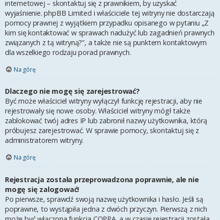
internetowej – skontaktuj się z prawnikiem, by uzyskać
wyjaśnienie. phpBB Limited i właściciele tej witryny nie dostarczają
pomocy prawnej z wyjątkiem przypadku opisanego w pytaniu „Z
kim się kontaktować w sprawach nadużyć lub zagadnień prawnych
związanych z tą witryną?”, a także nie są punktem kontaktowym
dla wszelkiego rodzaju porad prawnych.
Na górę
Dlaczego nie mogę się zarejestrować?
Być może właściciel witryny wyłączył funkcję rejestracji, aby nie
rejestrowały się nowe osoby. Właściciel witryny mógł także
zablokować twój adres IP lub zabronił nazwy użytkownika, którą
próbujesz zarejestrować. W sprawie pomocy, skontaktuj się z
administratorem witryny.
Na górę
Rejestracja została przeprowadzona poprawnie, ale nie
mogę się zalogować!
Po pierwsze, sprawdź swoją nazwę użytkownika i hasło. Jeśli są
poprawne, to wystąpiła jedna z dwóch przyczyn. Pierwszą z nich
może być włączona funkcja COPPA, a w czasie rejestracji została