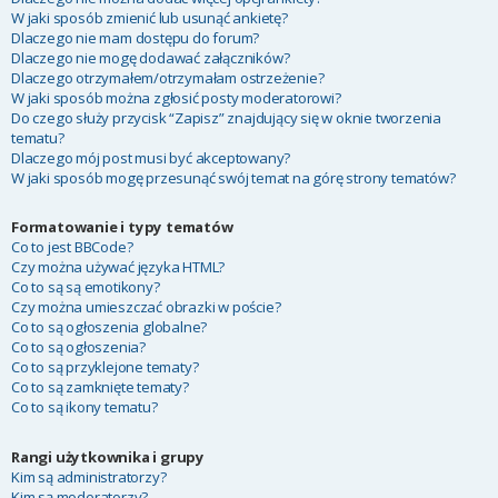
W jaki sposób zmienić lub usunąć ankietę?
Dlaczego nie mam dostępu do forum?
Dlaczego nie mogę dodawać załączników?
Dlaczego otrzymałem/otrzymałam ostrzeżenie?
W jaki sposób można zgłosić posty moderatorowi?
Do czego służy przycisk “Zapisz” znajdujący się w oknie tworzenia
tematu?
Dlaczego mój post musi być akceptowany?
W jaki sposób mogę przesunąć swój temat na górę strony tematów?
Formatowanie i typy tematów
Co to jest BBCode?
Czy można używać języka HTML?
Co to są są emotikony?
Czy można umieszczać obrazki w poście?
Co to są ogłoszenia globalne?
Co to są ogłoszenia?
Co to są przyklejone tematy?
Co to są zamknięte tematy?
Co to są ikony tematu?
Rangi użytkownika i grupy
Kim są administratorzy?
Kim są moderatorzy?