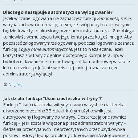
Dlaczego następuje automatyczne wylogowanie?
Jeżeli w czasie logowania nie zaznaczysz funkcji
Zapamiętaj mnie
,
witryna zachowa informację o tym, że twój pobyt na tej witrynie
będzie trwał tylko określony przez administratora czas. Zapobiega
to niewłaściwemu użyciu twojego konta przez kogoś innego. Aby
pozostać zalogowanym/zalogowaną, podczas logowania zaznacz
funkcję
Loguj mnie automatycznie
. Jest to niezalecane, jeżeli
korzystasz z witryny z ogólnie dostępnego komputera, np. w
bibliotece, kawiarence internetowej, sali komputerowej w szkole
lub na uczelni itp. Jeśli nie widzisz tej funkcji, oznacza to, że
administrator ją wyłączył.
Na górę
Jak działa funkcja “Usuń ciasteczka witryny”?
Funkcja “Usuń ciasteczka witryny” usuwa wszystkie ciasteczka
utworzone przez phpBB dzięki, którym użytkownik jest
autoryzowany i logowany do witryny. Dostarczają one również
funkcję – jeśli została włączona przez administratora witryny –
śledzenia przeczytanych i nieprzeczytanych przez użytkownika
postów. Jeśli występują problemy z logowaniem/wylogowaniem,