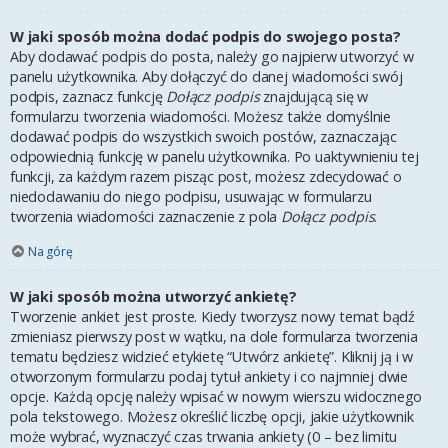
W jaki sposób można dodać podpis do swojego posta?
Aby dodawać podpis do posta, należy go najpierw utworzyć w
panelu użytkownika. Aby dołączyć do danej wiadomości swój
podpis, zaznacz funkcję
Dołącz podpis
znajdującą się w
formularzu tworzenia wiadomości. Możesz także domyślnie
dodawać podpis do wszystkich swoich postów, zaznaczając
odpowiednią funkcję w panelu użytkownika. Po uaktywnieniu tej
funkcji, za każdym razem pisząc post, możesz zdecydować o
niedodawaniu do niego podpisu, usuwając w formularzu
tworzenia wiadomości zaznaczenie z pola
Dołącz podpis
.
Na górę
W jaki sposób można utworzyć ankietę?
Tworzenie ankiet jest proste. Kiedy tworzysz nowy temat bądź
zmieniasz pierwszy post w wątku, na dole formularza tworzenia
tematu będziesz widzieć etykietę “Utwórz ankietę”. Kliknij ją i w
otworzonym formularzu podaj tytuł ankiety i co najmniej dwie
opcje. Każdą opcję należy wpisać w nowym wierszu widocznego
pola tekstowego. Możesz określić liczbę opcji, jakie użytkownik
może wybrać, wyznaczyć czas trwania ankiety (0 – bez limitu