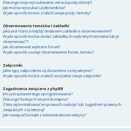
Dlaczego moje wyszukiwanie zwraca pustą stronę?!
Jak można wyszukać użytkowników?
W jaki sposób można znaleźć swoje posty i tematy?
Obserwowanie tematów i zakładki
Jaka jest różnica między dodaniem zakładki a obserwowaniem?
W jaki sposób można dodać zakładkę do wybranych tematów lub je
obserwować??
Jak obserwować wybrane forum?
W jaki sposób usunąć obserwowanie forum, tematu?
Załączniki
Jakie typy załączników są dozwolone na tej witrynie?
W jaki sposób można znaleźć wszystkie swoje załączniki?
Zagadnienia związane z phpBB
Kto jest autorem tego oprogramowania?
Dlaczego funkcja X nie jest dostępna?
Z kim się kontaktować w sprawach nadużyć lub zagadnień prawnych
związanych z tą witryną?
Jak nawiązać kontakt z administratorem witryny?