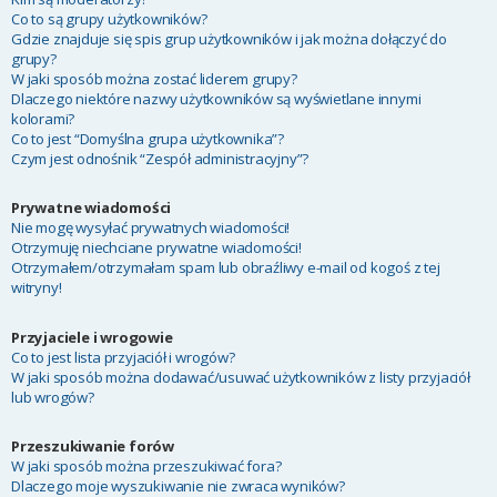
Co to są grupy użytkowników?
Gdzie znajduje się spis grup użytkowników i jak można dołączyć do
grupy?
W jaki sposób można zostać liderem grupy?
Dlaczego niektóre nazwy użytkowników są wyświetlane innymi
kolorami?
Co to jest “Domyślna grupa użytkownika”?
Czym jest odnośnik “Zespół administracyjny”?
Prywatne wiadomości
Nie mogę wysyłać prywatnych wiadomości!
Otrzymuję niechciane prywatne wiadomości!
Otrzymałem/otrzymałam spam lub obraźliwy e-mail od kogoś z tej
witryny!
Przyjaciele i wrogowie
Co to jest lista przyjaciół i wrogów?
W jaki sposób można dodawać/usuwać użytkowników z listy przyjaciół
lub wrogów?
Przeszukiwanie forów
W jaki sposób można przeszukiwać fora?
Dlaczego moje wyszukiwanie nie zwraca wyników?