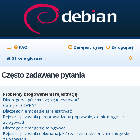
FAQ
Zarejestruj się
Zaloguj się
S
Strona główna
z
Często zadawane pytania
u
k
a
Problemy z logowaniem i rejestracją
Dlaczego w ogóle muszę się rejestrować?
j
Co to jest COPPA?
Dlaczego nie mogę się zarejestrować?
Rejestracja została przeprowadzona poprawnie, ale nie mogę się
zalogować!
Dlaczego nie mogę się zalogować?
Rejestracja została dokonana jakiś czas temu, ale teraz nie mogę się
zalogować?!