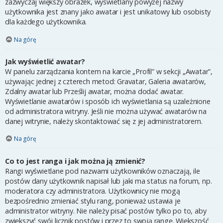
zazwyczaj większy obrazek, wyświetlany powyżej nazwy
użytkownika jest znany jako awatar i jest unikatowy lub osobisty
dla każdego użytkownika.
Na górę
Jak wyświetlić awatar?
W panelu zarządzania kontem na karcie „Profil” w sekcji „Awatar”,
używając jednej z czterech metod: Gravatar, Galeria awatarów,
Zdalny awatar lub Prześlij awatar, można dodać awatar.
Wyświetlanie awatarów i sposób ich wyświetlania są uzależnione
od administratora witryny. Jeśli nie można używać awatarów na
danej witrynie, należy skontaktować się z jej administratorem.
Na górę
Co to jest ranga i jak można ją zmienić?
Rangi wyświetlane pod nazwami użytkowników oznaczają, ile
postów dany użytkownik napisał lub jaki ma status na forum, np.
moderatora czy administratora. Użytkownicy nie mogą
bezpośrednio zmieniać stylu rang, ponieważ ustawia je
administrator witryny. Nie należy pisać postów tylko po to, aby
zwiększyć swój licznik postów i przez to swoją rangę. Większość