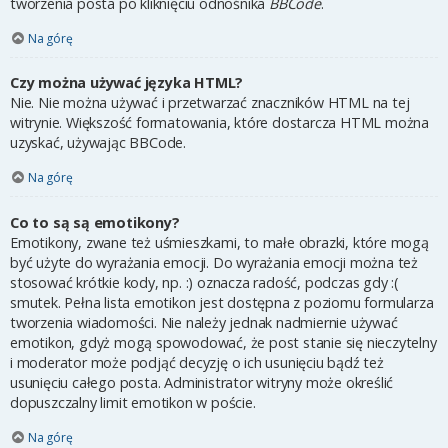
tworzenia posta po kliknięciu odnośnika
BBCode
.
Na górę
Czy można używać języka HTML?
Nie. Nie można używać i przetwarzać znaczników HTML na tej
witrynie. Większość formatowania, które dostarcza HTML można
uzyskać, używając BBCode.
Na górę
Co to są są emotikony?
Emotikony, zwane też uśmieszkami, to małe obrazki, które mogą
być użyte do wyrażania emocji. Do wyrażania emocji można też
stosować krótkie kody, np. :) oznacza radość, podczas gdy :(
smutek. Pełna lista emotikon jest dostępna z poziomu formularza
tworzenia wiadomości. Nie należy jednak nadmiernie używać
emotikon, gdyż mogą spowodować, że post stanie się nieczytelny
i moderator może podjąć decyzję o ich usunięciu bądź też
usunięciu całego posta. Administrator witryny może określić
dopuszczalny limit emotikon w poście.
Na górę