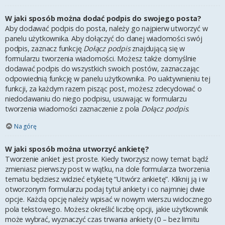
W jaki sposób można dodać podpis do swojego posta?
Aby dodawać podpis do posta, należy go najpierw utworzyć w
panelu użytkownika. Aby dołączyć do danej wiadomości swój
podpis, zaznacz funkcję
Dołącz podpis
znajdującą się w
formularzu tworzenia wiadomości. Możesz także domyślnie
dodawać podpis do wszystkich swoich postów, zaznaczając
odpowiednią funkcję w panelu użytkownika. Po uaktywnieniu tej
funkcji, za każdym razem pisząc post, możesz zdecydować o
niedodawaniu do niego podpisu, usuwając w formularzu
tworzenia wiadomości zaznaczenie z pola
Dołącz podpis
.
Na górę
W jaki sposób można utworzyć ankietę?
Tworzenie ankiet jest proste. Kiedy tworzysz nowy temat bądź
zmieniasz pierwszy post w wątku, na dole formularza tworzenia
tematu będziesz widzieć etykietę “Utwórz ankietę”. Kliknij ją i w
otworzonym formularzu podaj tytuł ankiety i co najmniej dwie
opcje. Każdą opcję należy wpisać w nowym wierszu widocznego
pola tekstowego. Możesz określić liczbę opcji, jakie użytkownik
może wybrać, wyznaczyć czas trwania ankiety (0 – bez limitu