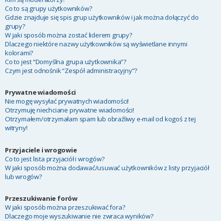
Co to są grupy użytkowników?
Gdzie znajduje się spis grup użytkowników i jak można dołączyć do
grupy?
W jaki sposób można zostać liderem grupy?
Dlaczego niektóre nazwy użytkowników są wyświetlane innymi
kolorami?
Co to jest “Domyślna grupa użytkownika”?
Czym jest odnośnik “Zespół administracyjny”?
Prywatne wiadomości
Nie mogę wysyłać prywatnych wiadomości!
Otrzymuję niechciane prywatne wiadomości!
Otrzymałem/otrzymałam spam lub obraźliwy e-mail od kogoś z tej
witryny!
Przyjaciele i wrogowie
Co to jest lista przyjaciół i wrogów?
W jaki sposób można dodawać/usuwać użytkowników z listy przyjaciół
lub wrogów?
Przeszukiwanie forów
W jaki sposób można przeszukiwać fora?
Dlaczego moje wyszukiwanie nie zwraca wyników?