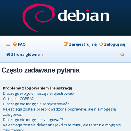
FAQ
Zarejestruj się
Zaloguj się
S
Strona główna
z
Często zadawane pytania
u
k
a
Problemy z logowaniem i rejestracją
Dlaczego w ogóle muszę się rejestrować?
j
Co to jest COPPA?
Dlaczego nie mogę się zarejestrować?
Rejestracja została przeprowadzona poprawnie, ale nie mogę się
zalogować!
Dlaczego nie mogę się zalogować?
Rejestracja została dokonana jakiś czas temu, ale teraz nie mogę się
zalogować?!