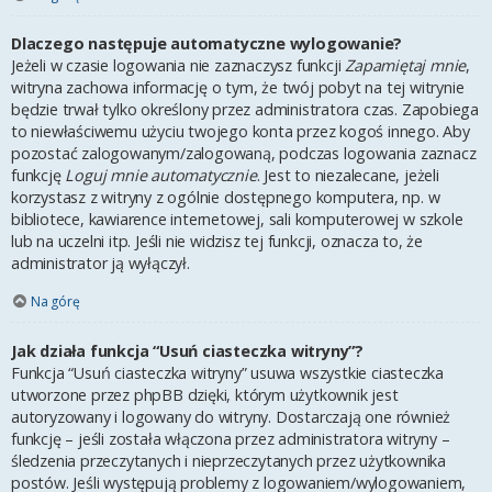
Dlaczego następuje automatyczne wylogowanie?
Jeżeli w czasie logowania nie zaznaczysz funkcji
Zapamiętaj mnie
,
witryna zachowa informację o tym, że twój pobyt na tej witrynie
będzie trwał tylko określony przez administratora czas. Zapobiega
to niewłaściwemu użyciu twojego konta przez kogoś innego. Aby
pozostać zalogowanym/zalogowaną, podczas logowania zaznacz
funkcję
Loguj mnie automatycznie
. Jest to niezalecane, jeżeli
korzystasz z witryny z ogólnie dostępnego komputera, np. w
bibliotece, kawiarence internetowej, sali komputerowej w szkole
lub na uczelni itp. Jeśli nie widzisz tej funkcji, oznacza to, że
administrator ją wyłączył.
Na górę
Jak działa funkcja “Usuń ciasteczka witryny”?
Funkcja “Usuń ciasteczka witryny” usuwa wszystkie ciasteczka
utworzone przez phpBB dzięki, którym użytkownik jest
autoryzowany i logowany do witryny. Dostarczają one również
funkcję – jeśli została włączona przez administratora witryny –
śledzenia przeczytanych i nieprzeczytanych przez użytkownika
postów. Jeśli występują problemy z logowaniem/wylogowaniem,