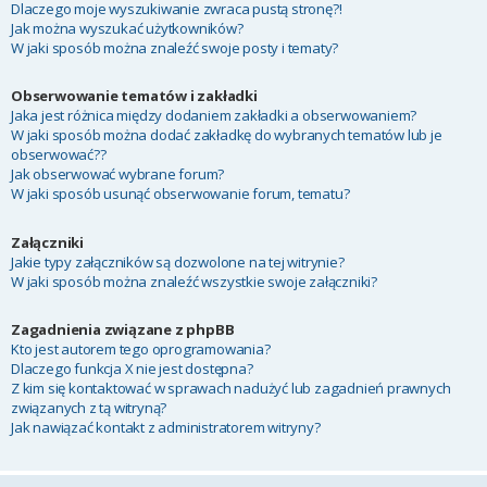
Dlaczego moje wyszukiwanie zwraca pustą stronę?!
Jak można wyszukać użytkowników?
W jaki sposób można znaleźć swoje posty i tematy?
Obserwowanie tematów i zakładki
Jaka jest różnica między dodaniem zakładki a obserwowaniem?
W jaki sposób można dodać zakładkę do wybranych tematów lub je
obserwować??
Jak obserwować wybrane forum?
W jaki sposób usunąć obserwowanie forum, tematu?
Załączniki
Jakie typy załączników są dozwolone na tej witrynie?
W jaki sposób można znaleźć wszystkie swoje załączniki?
Zagadnienia związane z phpBB
Kto jest autorem tego oprogramowania?
Dlaczego funkcja X nie jest dostępna?
Z kim się kontaktować w sprawach nadużyć lub zagadnień prawnych
związanych z tą witryną?
Jak nawiązać kontakt z administratorem witryny?