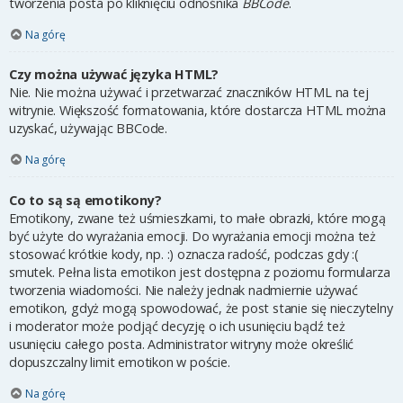
tworzenia posta po kliknięciu odnośnika
BBCode
.
Na górę
Czy można używać języka HTML?
Nie. Nie można używać i przetwarzać znaczników HTML na tej
witrynie. Większość formatowania, które dostarcza HTML można
uzyskać, używając BBCode.
Na górę
Co to są są emotikony?
Emotikony, zwane też uśmieszkami, to małe obrazki, które mogą
być użyte do wyrażania emocji. Do wyrażania emocji można też
stosować krótkie kody, np. :) oznacza radość, podczas gdy :(
smutek. Pełna lista emotikon jest dostępna z poziomu formularza
tworzenia wiadomości. Nie należy jednak nadmiernie używać
emotikon, gdyż mogą spowodować, że post stanie się nieczytelny
i moderator może podjąć decyzję o ich usunięciu bądź też
usunięciu całego posta. Administrator witryny może określić
dopuszczalny limit emotikon w poście.
Na górę