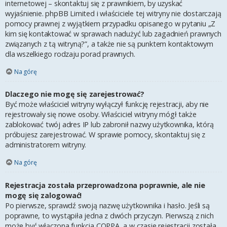
internetowej – skontaktuj się z prawnikiem, by uzyskać
wyjaśnienie. phpBB Limited i właściciele tej witryny nie dostarczają
pomocy prawnej z wyjątkiem przypadku opisanego w pytaniu „Z
kim się kontaktować w sprawach nadużyć lub zagadnień prawnych
związanych z tą witryną?”, a także nie są punktem kontaktowym
dla wszelkiego rodzaju porad prawnych.
Na górę
Dlaczego nie mogę się zarejestrować?
Być może właściciel witryny wyłączył funkcję rejestracji, aby nie
rejestrowały się nowe osoby. Właściciel witryny mógł także
zablokować twój adres IP lub zabronił nazwy użytkownika, którą
próbujesz zarejestrować. W sprawie pomocy, skontaktuj się z
administratorem witryny.
Na górę
Rejestracja została przeprowadzona poprawnie, ale nie
mogę się zalogować!
Po pierwsze, sprawdź swoją nazwę użytkownika i hasło. Jeśli są
poprawne, to wystąpiła jedna z dwóch przyczyn. Pierwszą z nich
może być włączona funkcja COPPA, a w czasie rejestracji została