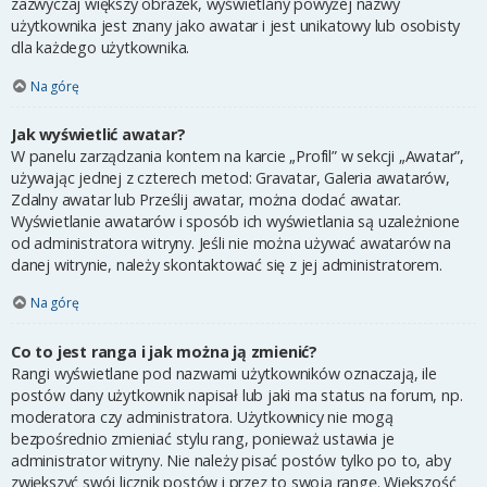
zazwyczaj większy obrazek, wyświetlany powyżej nazwy
użytkownika jest znany jako awatar i jest unikatowy lub osobisty
dla każdego użytkownika.
Na górę
Jak wyświetlić awatar?
W panelu zarządzania kontem na karcie „Profil” w sekcji „Awatar”,
używając jednej z czterech metod: Gravatar, Galeria awatarów,
Zdalny awatar lub Prześlij awatar, można dodać awatar.
Wyświetlanie awatarów i sposób ich wyświetlania są uzależnione
od administratora witryny. Jeśli nie można używać awatarów na
danej witrynie, należy skontaktować się z jej administratorem.
Na górę
Co to jest ranga i jak można ją zmienić?
Rangi wyświetlane pod nazwami użytkowników oznaczają, ile
postów dany użytkownik napisał lub jaki ma status na forum, np.
moderatora czy administratora. Użytkownicy nie mogą
bezpośrednio zmieniać stylu rang, ponieważ ustawia je
administrator witryny. Nie należy pisać postów tylko po to, aby
zwiększyć swój licznik postów i przez to swoją rangę. Większość