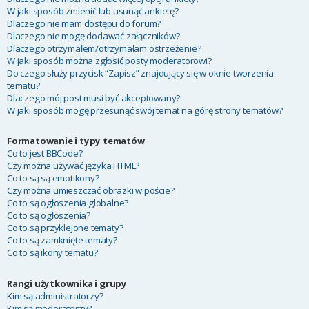
W jaki sposób zmienić lub usunąć ankietę?
Dlaczego nie mam dostępu do forum?
Dlaczego nie mogę dodawać załączników?
Dlaczego otrzymałem/otrzymałam ostrzeżenie?
W jaki sposób można zgłosić posty moderatorowi?
Do czego służy przycisk “Zapisz” znajdujący się w oknie tworzenia
tematu?
Dlaczego mój post musi być akceptowany?
W jaki sposób mogę przesunąć swój temat na górę strony tematów?
Formatowanie i typy tematów
Co to jest BBCode?
Czy można używać języka HTML?
Co to są są emotikony?
Czy można umieszczać obrazki w poście?
Co to są ogłoszenia globalne?
Co to są ogłoszenia?
Co to są przyklejone tematy?
Co to są zamknięte tematy?
Co to są ikony tematu?
Rangi użytkownika i grupy
Kim są administratorzy?
Kim są moderatorzy?