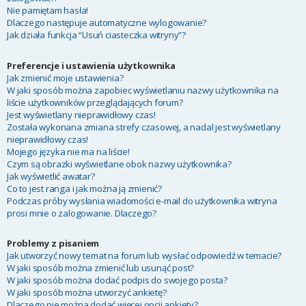
Nie pamiętam hasła!
Dlaczego następuje automatyczne wylogowanie?
Jak działa funkcja “Usuń ciasteczka witryny”?
Preferencje i ustawienia użytkownika
Jak zmienić moje ustawienia?
W jaki sposób można zapobiec wyświetlaniu nazwy użytkownika na
liście użytkowników przeglądających forum?
Jest wyświetlany nieprawidłowy czas!
Została wykonana zmiana strefy czasowej, a nadal jest wyświetlany
nieprawidłowy czas!
Mojego języka nie ma na liście!
Czym są obrazki wyświetlane obok nazwy użytkownika?
Jak wyświetlić awatar?
Co to jest ranga i jak można ją zmienić?
Podczas próby wysłania wiadomości e-mail do użytkownika witryna
prosi mnie o zalogowanie. Dlaczego?
Problemy z pisaniem
Jak utworzyć nowy temat na forum lub wysłać odpowiedź w temacie?
W jaki sposób można zmienić lub usunąć post?
W jaki sposób można dodać podpis do swojego posta?
W jaki sposób można utworzyć ankietę?
Dlaczego nie można dodać więcej opcji ankiety?