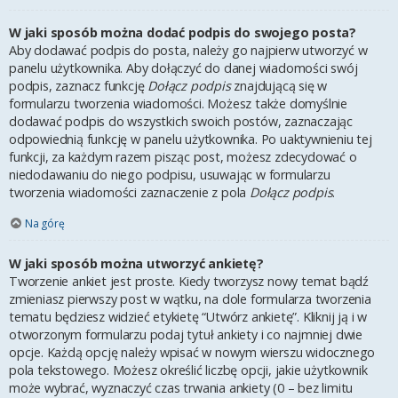
W jaki sposób można dodać podpis do swojego posta?
Aby dodawać podpis do posta, należy go najpierw utworzyć w
panelu użytkownika. Aby dołączyć do danej wiadomości swój
podpis, zaznacz funkcję
Dołącz podpis
znajdującą się w
formularzu tworzenia wiadomości. Możesz także domyślnie
dodawać podpis do wszystkich swoich postów, zaznaczając
odpowiednią funkcję w panelu użytkownika. Po uaktywnieniu tej
funkcji, za każdym razem pisząc post, możesz zdecydować o
niedodawaniu do niego podpisu, usuwając w formularzu
tworzenia wiadomości zaznaczenie z pola
Dołącz podpis
.
Na górę
W jaki sposób można utworzyć ankietę?
Tworzenie ankiet jest proste. Kiedy tworzysz nowy temat bądź
zmieniasz pierwszy post w wątku, na dole formularza tworzenia
tematu będziesz widzieć etykietę “Utwórz ankietę”. Kliknij ją i w
otworzonym formularzu podaj tytuł ankiety i co najmniej dwie
opcje. Każdą opcję należy wpisać w nowym wierszu widocznego
pola tekstowego. Możesz określić liczbę opcji, jakie użytkownik
może wybrać, wyznaczyć czas trwania ankiety (0 – bez limitu