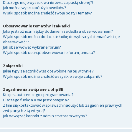
Dlaczego moje wyszukiwanie zwraca pustą stronę?!
Jak można wyszukać użytkowników?
W jaki sposób można znaleźć swoje posty i tematy?
Obserwowanie tematów i zakładki
Jaka jest różnica między dodaniem zakładki a obserwowaniem?
W jaki sposób można dodać zakładkę do wybranych tematów lub je
obserwować??
Jak obserwować wybrane forum?
W jaki sposób usunąć obserwowanie forum, tematu?
Załączniki
Jakie typy załączników są dozwolone na tej witrynie?
W jaki sposób można znaleźć wszystkie swoje załączniki?
Zagadnienia związane z phpBB
Kto jest autorem tego oprogramowania?
Dlaczego funkcja X nie jest dostępna?
Z kim się kontaktować w sprawach nadużyć lub zagadnień prawnych
związanych z tą witryną?
Jak nawiązać kontakt z administratorem witryny?