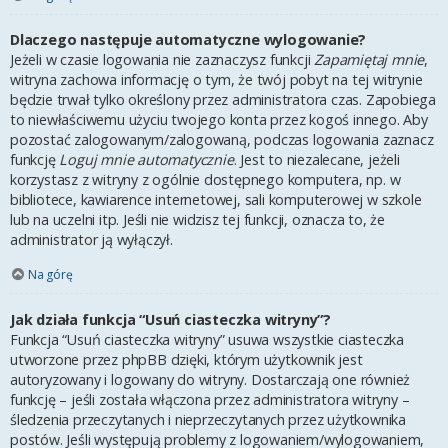
Dlaczego następuje automatyczne wylogowanie?
Jeżeli w czasie logowania nie zaznaczysz funkcji
Zapamiętaj mnie
,
witryna zachowa informację o tym, że twój pobyt na tej witrynie
będzie trwał tylko określony przez administratora czas. Zapobiega
to niewłaściwemu użyciu twojego konta przez kogoś innego. Aby
pozostać zalogowanym/zalogowaną, podczas logowania zaznacz
funkcję
Loguj mnie automatycznie
. Jest to niezalecane, jeżeli
korzystasz z witryny z ogólnie dostępnego komputera, np. w
bibliotece, kawiarence internetowej, sali komputerowej w szkole
lub na uczelni itp. Jeśli nie widzisz tej funkcji, oznacza to, że
administrator ją wyłączył.
Na górę
Jak działa funkcja “Usuń ciasteczka witryny”?
Funkcja “Usuń ciasteczka witryny” usuwa wszystkie ciasteczka
utworzone przez phpBB dzięki, którym użytkownik jest
autoryzowany i logowany do witryny. Dostarczają one również
funkcję – jeśli została włączona przez administratora witryny –
śledzenia przeczytanych i nieprzeczytanych przez użytkownika
postów. Jeśli występują problemy z logowaniem/wylogowaniem,