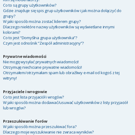
Co to są grupy użytkowników?
Gdzie znajduje się spis grup użytkowników i jak można dołączyć do
grupy?
W jaki sposób można zostać liderem grupy?
Dlaczego niektóre nazwy użytkowników są wyświetlane innymi
kolorami?
Co to jest “Domyślna grupa użytkownika”?
Czym jest odnośnik “Zespół administracyjny”?
Prywatne wiadomości
Nie mogę wysyłać prywatnych wiadomości!
Otrzymuję niechciane prywatne wiadomości!
Otrzymałem/otrzymałam spam lub obraźliwy e-mail od kogoś z tej
witryny!
Przyjaciele i wrogowie
Co to jest lista przyjaciół i wrogów?
W jaki sposób można dodawać/usuwać użytkowników z listy przyjaciół
lub wrogów?
Przeszukiwanie forów
W jaki sposób można przeszukiwać fora?
Dlaczego moje wyszukiwanie nie zwraca wyników?