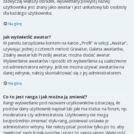
zazwyczaj większy obrazek, wyświetlany powyżej nazwy
użytkownika jest znany jako awatar i jest unikatowy lub osobisty
dla każdego użytkownika.
Na górę
Jak wyświetlić awatar?
W panelu zarządzania kontem na karcie „Profil” w sekcji „Awatar”,
używając jednej z czterech metod: Gravatar, Galeria awatarów,
Zdalny awatar lub Prześlij awatar, można dodać awatar.
Wyświetlanie awatarów i sposób ich wyświetlania są uzależnione
od administratora witryny. Jeśli nie można używać awatarów na
danej witrynie, należy skontaktować się z jej administratorem.
Na górę
Co to jest ranga i jak można ją zmienić?
Rangi wyświetlane pod nazwami użytkowników oznaczają, ile
postów dany użytkownik napisał lub jaki ma status na forum, np.
moderatora czy administratora. Użytkownicy nie mogą
bezpośrednio zmieniać stylu rang, ponieważ ustawia je
administrator witryny. Nie należy pisać postów tylko po to, aby
zwiększyć swój licznik postów i przez to swoją rangę. Większość