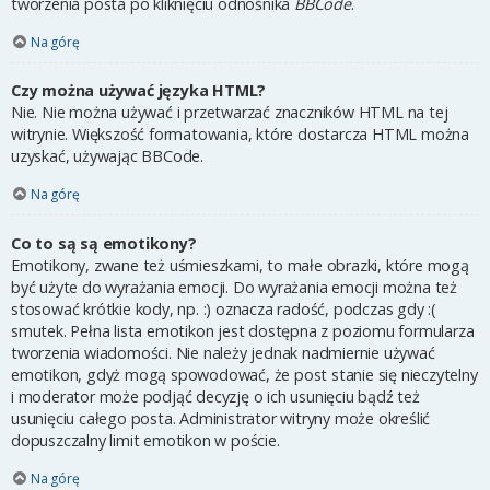
tworzenia posta po kliknięciu odnośnika
BBCode
.
Na górę
Czy można używać języka HTML?
Nie. Nie można używać i przetwarzać znaczników HTML na tej
witrynie. Większość formatowania, które dostarcza HTML można
uzyskać, używając BBCode.
Na górę
Co to są są emotikony?
Emotikony, zwane też uśmieszkami, to małe obrazki, które mogą
być użyte do wyrażania emocji. Do wyrażania emocji można też
stosować krótkie kody, np. :) oznacza radość, podczas gdy :(
smutek. Pełna lista emotikon jest dostępna z poziomu formularza
tworzenia wiadomości. Nie należy jednak nadmiernie używać
emotikon, gdyż mogą spowodować, że post stanie się nieczytelny
i moderator może podjąć decyzję o ich usunięciu bądź też
usunięciu całego posta. Administrator witryny może określić
dopuszczalny limit emotikon w poście.
Na górę