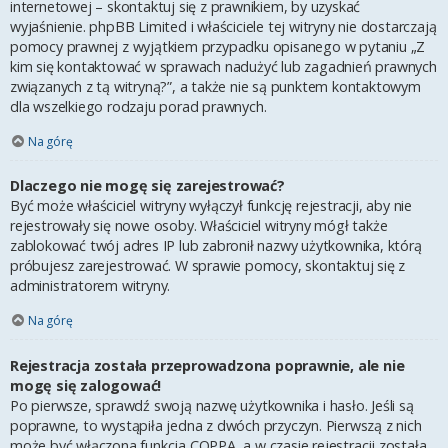
internetowej – skontaktuj się z prawnikiem, by uzyskać
wyjaśnienie. phpBB Limited i właściciele tej witryny nie dostarczają
pomocy prawnej z wyjątkiem przypadku opisanego w pytaniu „Z
kim się kontaktować w sprawach nadużyć lub zagadnień prawnych
związanych z tą witryną?”, a także nie są punktem kontaktowym
dla wszelkiego rodzaju porad prawnych.
Na górę
Dlaczego nie mogę się zarejestrować?
Być może właściciel witryny wyłączył funkcję rejestracji, aby nie
rejestrowały się nowe osoby. Właściciel witryny mógł także
zablokować twój adres IP lub zabronił nazwy użytkownika, którą
próbujesz zarejestrować. W sprawie pomocy, skontaktuj się z
administratorem witryny.
Na górę
Rejestracja została przeprowadzona poprawnie, ale nie
mogę się zalogować!
Po pierwsze, sprawdź swoją nazwę użytkownika i hasło. Jeśli są
poprawne, to wystąpiła jedna z dwóch przyczyn. Pierwszą z nich
może być włączona funkcja COPPA, a w czasie rejestracji została