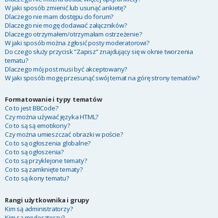
W jaki sposób zmienić lub usunąć ankietę?
Dlaczego nie mam dostępu do forum?
Dlaczego nie mogę dodawać załączników?
Dlaczego otrzymałem/otrzymałam ostrzeżenie?
W jaki sposób można zgłosić posty moderatorowi?
Do czego służy przycisk “Zapisz” znajdujący się w oknie tworzenia
tematu?
Dlaczego mój post musi być akceptowany?
W jaki sposób mogę przesunąć swój temat na górę strony tematów?
Formatowanie i typy tematów
Co to jest BBCode?
Czy można używać języka HTML?
Co to są są emotikony?
Czy można umieszczać obrazki w poście?
Co to są ogłoszenia globalne?
Co to są ogłoszenia?
Co to są przyklejone tematy?
Co to są zamknięte tematy?
Co to są ikony tematu?
Rangi użytkownika i grupy
Kim są administratorzy?
Kim są moderatorzy?