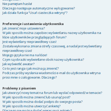
Nie pamiętam hasła!
Dlaczego następuje automatyczne wylogowanie?
Jak działa funkcja “Usuń ciasteczka witryny”?
Preferencje i ustawienia użytkownika
Jak zmienić moje ustawienia?
W jaki sposób można zapobiec wyświetlaniu nazwy użytkownika na
liście użytkowników przeglądających forum?
Jest wyświetlany nieprawidłowy czas!
Została wykonana zmiana strefy czasowej, a nadal jest wyświetlany
nieprawidłowy czas!
Mojego języka nie ma na liście!
Czym są obrazki wyświetlane obok nazwy użytkownika?
Jak wyświetlić awatar?
Co to jest ranga i jak można ją zmienić?
Podczas próby wysłania wiadomości e-mail do użytkownika witryna
prosi mnie o zalogowanie. Dlaczego?
Problemy z pisaniem
Jak utworzyć nowy temat na forum lub wysłać odpowiedź w temacie?
W jaki sposób można zmienić lub usunąć post?
W jaki sposób można dodać podpis do swojego posta?
W jaki sposób można utworzyć ankietę?
Dlaczego nie można dodać więcej opcji ankiety?