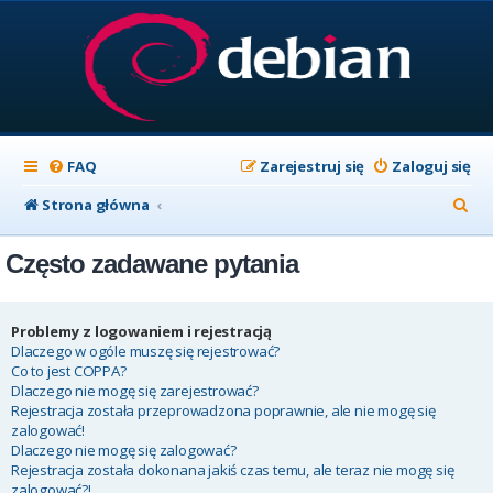
FAQ
Zarejestruj się
Zaloguj się
S
Strona główna
z
Często zadawane pytania
u
k
a
Problemy z logowaniem i rejestracją
Dlaczego w ogóle muszę się rejestrować?
j
Co to jest COPPA?
Dlaczego nie mogę się zarejestrować?
Rejestracja została przeprowadzona poprawnie, ale nie mogę się
zalogować!
Dlaczego nie mogę się zalogować?
Rejestracja została dokonana jakiś czas temu, ale teraz nie mogę się
zalogować?!