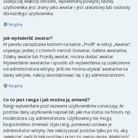
zazwyczaj większy obrazek, wyświetlany powyżej nazwy
użytkownika jest znany jako awatar i jest unikatowy lub osobisty
dla każdego użytkownika.
Na górę
Jak wyświetlić awatar?
W panelu zarządzania kontem na karcie „Profil” w sekcji „Awatar”,
używając jednej z czterech metod: Gravatar, Galeria awatarów,
Zdalny awatar lub Prześlij awatar, można dodać awatar.
Wyświetlanie awatarów i sposób ich wyświetlania są uzależnione
od administratora witryny. Jeśli nie można używać awatarów na
danej witrynie, należy skontaktować się z jej administratorem.
Na górę
Co to jest ranga i jak można ją zmienić?
Rangi wyświetlane pod nazwami użytkowników oznaczają, ile
postów dany użytkownik napisał lub jaki ma status na forum, np.
moderatora czy administratora. Użytkownicy nie mogą
bezpośrednio zmieniać stylu rang, ponieważ ustawia je
administrator witryny. Nie należy pisać postów tylko po to, aby
zwiększyć swój licznik postów i przez to swoją rangę. Większość