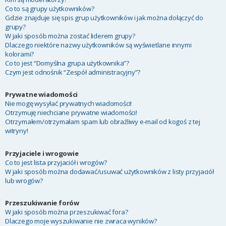
Co to są grupy użytkowników?
Gdzie znajduje się spis grup użytkowników i jak można dołączyć do
grupy?
W jaki sposób można zostać liderem grupy?
Dlaczego niektóre nazwy użytkowników są wyświetlane innymi
kolorami?
Co to jest “Domyślna grupa użytkownika”?
Czym jest odnośnik “Zespół administracyjny”?
Prywatne wiadomości
Nie mogę wysyłać prywatnych wiadomości!
Otrzymuję niechciane prywatne wiadomości!
Otrzymałem/otrzymałam spam lub obraźliwy e-mail od kogoś z tej
witryny!
Przyjaciele i wrogowie
Co to jest lista przyjaciół i wrogów?
W jaki sposób można dodawać/usuwać użytkowników z listy przyjaciół
lub wrogów?
Przeszukiwanie forów
W jaki sposób można przeszukiwać fora?
Dlaczego moje wyszukiwanie nie zwraca wyników?