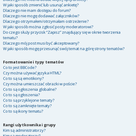
W jaki sposób zmienić lub usunąć ankietę?
Dlaczego nie mam dostępu do forum?
Dlaczego nie mogę dodawać załączników?
Dlaczego otrzymałem/otrzymałam ostrzeżenie?
W jaki sposób można zgłosić posty moderatorowi?
Do czego służy przycisk “Zapisz” znajdujący się w oknie tworzenia
tematu?
Dlaczego mój post musi być akceptowany?
W jaki sposób mogę przesunąć swój temat na górę strony tematów?
Formatowanie i typy tematów
Co to jest BBCode?
Czy można używać języka HTML?
Co to są są emotikony?
Czy można umieszczać obrazki w poście?
Co to są ogłoszenia globalne?
Co to są ogłoszenia?
Co to są przyklejone tematy?
Co to są zamknięte tematy?
Co to są ikony tematu?
Rangi użytkownika i grupy
Kim są administratorzy?
Kim są moderatorzy?