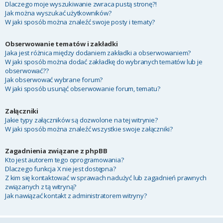
Dlaczego moje wyszukiwanie zwraca pustą stronę?!
Jak można wyszukać użytkowników?
W jaki sposób można znaleźć swoje posty i tematy?
Obserwowanie tematów i zakładki
Jaka jest różnica między dodaniem zakładki a obserwowaniem?
W jaki sposób można dodać zakładkę do wybranych tematów lub je
obserwować??
Jak obserwować wybrane forum?
W jaki sposób usunąć obserwowanie forum, tematu?
Załączniki
Jakie typy załączników są dozwolone na tej witrynie?
W jaki sposób można znaleźć wszystkie swoje załączniki?
Zagadnienia związane z phpBB
Kto jest autorem tego oprogramowania?
Dlaczego funkcja X nie jest dostępna?
Z kim się kontaktować w sprawach nadużyć lub zagadnień prawnych
związanych z tą witryną?
Jak nawiązać kontakt z administratorem witryny?