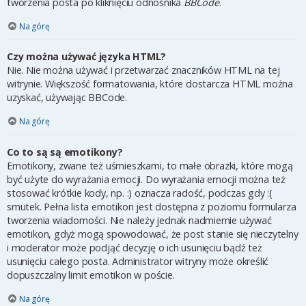
tworzenia posta po kliknięciu odnośnika
BBCode
.
Na górę
Czy można używać języka HTML?
Nie. Nie można używać i przetwarzać znaczników HTML na tej
witrynie. Większość formatowania, które dostarcza HTML można
uzyskać, używając BBCode.
Na górę
Co to są są emotikony?
Emotikony, zwane też uśmieszkami, to małe obrazki, które mogą
być użyte do wyrażania emocji. Do wyrażania emocji można też
stosować krótkie kody, np. :) oznacza radość, podczas gdy :(
smutek. Pełna lista emotikon jest dostępna z poziomu formularza
tworzenia wiadomości. Nie należy jednak nadmiernie używać
emotikon, gdyż mogą spowodować, że post stanie się nieczytelny
i moderator może podjąć decyzję o ich usunięciu bądź też
usunięciu całego posta. Administrator witryny może określić
dopuszczalny limit emotikon w poście.
Na górę