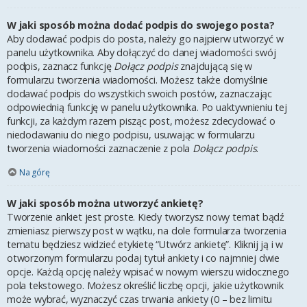
W jaki sposób można dodać podpis do swojego posta?
Aby dodawać podpis do posta, należy go najpierw utworzyć w
panelu użytkownika. Aby dołączyć do danej wiadomości swój
podpis, zaznacz funkcję
Dołącz podpis
znajdującą się w
formularzu tworzenia wiadomości. Możesz także domyślnie
dodawać podpis do wszystkich swoich postów, zaznaczając
odpowiednią funkcję w panelu użytkownika. Po uaktywnieniu tej
funkcji, za każdym razem pisząc post, możesz zdecydować o
niedodawaniu do niego podpisu, usuwając w formularzu
tworzenia wiadomości zaznaczenie z pola
Dołącz podpis
.
Na górę
W jaki sposób można utworzyć ankietę?
Tworzenie ankiet jest proste. Kiedy tworzysz nowy temat bądź
zmieniasz pierwszy post w wątku, na dole formularza tworzenia
tematu będziesz widzieć etykietę “Utwórz ankietę”. Kliknij ją i w
otworzonym formularzu podaj tytuł ankiety i co najmniej dwie
opcje. Każdą opcję należy wpisać w nowym wierszu widocznego
pola tekstowego. Możesz określić liczbę opcji, jakie użytkownik
może wybrać, wyznaczyć czas trwania ankiety (0 – bez limitu