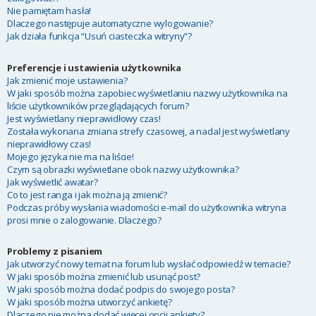
Nie pamiętam hasła!
Dlaczego następuje automatyczne wylogowanie?
Jak działa funkcja “Usuń ciasteczka witryny”?
Preferencje i ustawienia użytkownika
Jak zmienić moje ustawienia?
W jaki sposób można zapobiec wyświetlaniu nazwy użytkownika na
liście użytkowników przeglądających forum?
Jest wyświetlany nieprawidłowy czas!
Została wykonana zmiana strefy czasowej, a nadal jest wyświetlany
nieprawidłowy czas!
Mojego języka nie ma na liście!
Czym są obrazki wyświetlane obok nazwy użytkownika?
Jak wyświetlić awatar?
Co to jest ranga i jak można ją zmienić?
Podczas próby wysłania wiadomości e-mail do użytkownika witryna
prosi mnie o zalogowanie. Dlaczego?
Problemy z pisaniem
Jak utworzyć nowy temat na forum lub wysłać odpowiedź w temacie?
W jaki sposób można zmienić lub usunąć post?
W jaki sposób można dodać podpis do swojego posta?
W jaki sposób można utworzyć ankietę?
Dlaczego nie można dodać więcej opcji ankiety?