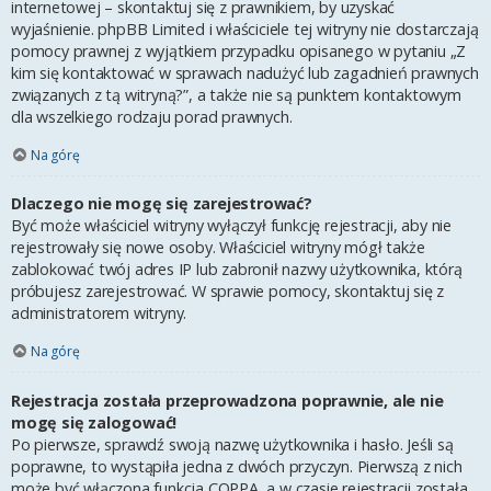
internetowej – skontaktuj się z prawnikiem, by uzyskać
wyjaśnienie. phpBB Limited i właściciele tej witryny nie dostarczają
pomocy prawnej z wyjątkiem przypadku opisanego w pytaniu „Z
kim się kontaktować w sprawach nadużyć lub zagadnień prawnych
związanych z tą witryną?”, a także nie są punktem kontaktowym
dla wszelkiego rodzaju porad prawnych.
Na górę
Dlaczego nie mogę się zarejestrować?
Być może właściciel witryny wyłączył funkcję rejestracji, aby nie
rejestrowały się nowe osoby. Właściciel witryny mógł także
zablokować twój adres IP lub zabronił nazwy użytkownika, którą
próbujesz zarejestrować. W sprawie pomocy, skontaktuj się z
administratorem witryny.
Na górę
Rejestracja została przeprowadzona poprawnie, ale nie
mogę się zalogować!
Po pierwsze, sprawdź swoją nazwę użytkownika i hasło. Jeśli są
poprawne, to wystąpiła jedna z dwóch przyczyn. Pierwszą z nich
może być włączona funkcja COPPA, a w czasie rejestracji została