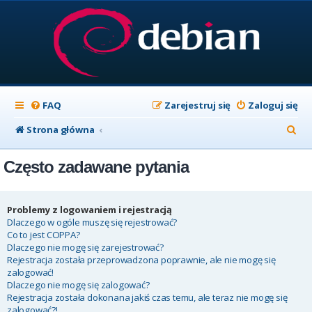
FAQ
Zarejestruj się
Zaloguj się
S
Strona główna
z
Często zadawane pytania
u
k
a
Problemy z logowaniem i rejestracją
Dlaczego w ogóle muszę się rejestrować?
j
Co to jest COPPA?
Dlaczego nie mogę się zarejestrować?
Rejestracja została przeprowadzona poprawnie, ale nie mogę się
zalogować!
Dlaczego nie mogę się zalogować?
Rejestracja została dokonana jakiś czas temu, ale teraz nie mogę się
zalogować?!