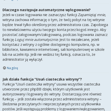
Dlaczego następuje automatyczne wylogowanie?
Jeżeli w czasie logowania nie zaznaczysz funkcji
Zapamiętaj mnie
,
witryna zachowa informację o tym, że twój pobyt na tej witrynie
będzie trwał tylko określony przez administratora czas. Zapobiega
to niewłaściwemu użyciu twojego konta przez kogoś innego. Aby
pozostać zalogowanym/zalogowaną, podczas logowania zaznacz
funkcję
Loguj mnie automatycznie
. Jest to niezalecane, jeżeli
korzystasz z witryny z ogólnie dostępnego komputera, np. w
bibliotece, kawiarence internetowej, sali komputerowej w szkole
lub na uczelni itp. Jeśli nie widzisz tej funkcji, oznacza to, że
administrator ją wyłączył.
Na górę
Jak działa funkcja “Usuń ciasteczka witryny”?
Funkcja “Usuń ciasteczka witryny” usuwa wszystkie ciasteczka
utworzone przez phpBB dzięki, którym użytkownik jest
autoryzowany i logowany do witryny. Dostarczają one również
funkcję – jeśli została włączona przez administratora witryny –
śledzenia przeczytanych i nieprzeczytanych przez użytkownika
postów. Jeśli występują problemy z logowaniem/wylogowaniem,