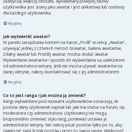
zazwyczaj większy obrazek, wyświetlany powyżej nazwy
użytkownika jest znany jako awatar i jest unikatowy lub osobisty
dla każdego użytkownika.
Na górę
Jak wyświetlić awatar?
W panelu zarządzania kontem na karcie „Profil” w sekcji „Awatar”,
używając jednej z czterech metod: Gravatar, Galeria awatarów,
Zdalny awatar lub Prześlij awatar, można dodać awatar.
Wyświetlanie awatarów i sposób ich wyświetlania są uzależnione
od administratora witryny. Jeśli nie można używać awatarów na
danej witrynie, należy skontaktować się z jej administratorem.
Na górę
Co to jest ranga i jak można ją zmienić?
Rangi wyświetlane pod nazwami użytkowników oznaczają, ile
postów dany użytkownik napisał lub jaki ma status na forum, np.
moderatora czy administratora. Użytkownicy nie mogą
bezpośrednio zmieniać stylu rang, ponieważ ustawia je
administrator witryny. Nie należy pisać postów tylko po to, aby
zwiększyć swój licznik postów i przez to swoją rangę. Większość