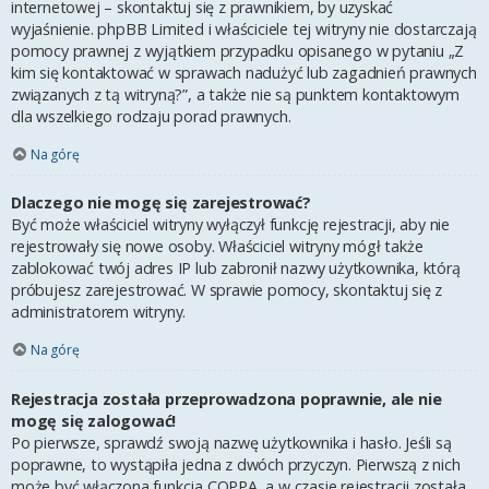
internetowej – skontaktuj się z prawnikiem, by uzyskać
wyjaśnienie. phpBB Limited i właściciele tej witryny nie dostarczają
pomocy prawnej z wyjątkiem przypadku opisanego w pytaniu „Z
kim się kontaktować w sprawach nadużyć lub zagadnień prawnych
związanych z tą witryną?”, a także nie są punktem kontaktowym
dla wszelkiego rodzaju porad prawnych.
Na górę
Dlaczego nie mogę się zarejestrować?
Być może właściciel witryny wyłączył funkcję rejestracji, aby nie
rejestrowały się nowe osoby. Właściciel witryny mógł także
zablokować twój adres IP lub zabronił nazwy użytkownika, którą
próbujesz zarejestrować. W sprawie pomocy, skontaktuj się z
administratorem witryny.
Na górę
Rejestracja została przeprowadzona poprawnie, ale nie
mogę się zalogować!
Po pierwsze, sprawdź swoją nazwę użytkownika i hasło. Jeśli są
poprawne, to wystąpiła jedna z dwóch przyczyn. Pierwszą z nich
może być włączona funkcja COPPA, a w czasie rejestracji została