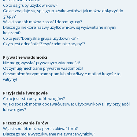
Co to są grupy użytkowników?
Gdzie znajduje się spis grup użytkowników i jak można dołączyć do
grupy?
W jaki sposób można zostać liderem grupy?
Dlaczego niektóre nazwy użytkowników są wyświetlane innymi
kolorami?
Co to jest “Domyślna grupa użytkownika”?
Czym jest odnośnik “Zespół administracyjny”?
Prywatne wiadomości
Nie mogę wysyłać prywatnych wiadomości!
Otrzymuję niechciane prywatne wiadomości!
Otrzymałem/otrzymałam spam lub obraźliwy e-mail od kogoś z tej
witryny!
Przyjaciele i wrogowie
Co to jest lista przyjaciół i wrogów?
W jaki sposób można dodawać/usuwać użytkowników z listy przyjaciół
lub wrogów?
Przeszukiwanie forów
W jaki sposób można przeszukiwać fora?
Dlaczego moje wyszukiwanie nie zwraca wyników?