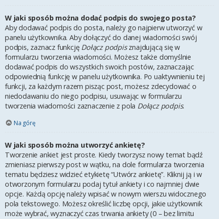
W jaki sposób można dodać podpis do swojego posta?
Aby dodawać podpis do posta, należy go najpierw utworzyć w
panelu użytkownika. Aby dołączyć do danej wiadomości swój
podpis, zaznacz funkcję
Dołącz podpis
znajdującą się w
formularzu tworzenia wiadomości. Możesz także domyślnie
dodawać podpis do wszystkich swoich postów, zaznaczając
odpowiednią funkcję w panelu użytkownika. Po uaktywnieniu tej
funkcji, za każdym razem pisząc post, możesz zdecydować o
niedodawaniu do niego podpisu, usuwając w formularzu
tworzenia wiadomości zaznaczenie z pola
Dołącz podpis
.
Na górę
W jaki sposób można utworzyć ankietę?
Tworzenie ankiet jest proste. Kiedy tworzysz nowy temat bądź
zmieniasz pierwszy post w wątku, na dole formularza tworzenia
tematu będziesz widzieć etykietę “Utwórz ankietę”. Kliknij ją i w
otworzonym formularzu podaj tytuł ankiety i co najmniej dwie
opcje. Każdą opcję należy wpisać w nowym wierszu widocznego
pola tekstowego. Możesz określić liczbę opcji, jakie użytkownik
może wybrać, wyznaczyć czas trwania ankiety (0 – bez limitu