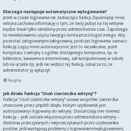
Dlaczego następuje automatyczne wylogowanie?
Jeżeli w czasie logowania nie zaznaczysz funkcji
Zapamiętaj mnie
,
witryna zachowa informację o tym, że twój pobyt na tej witrynie
będzie trwał tylko określony przez administratora czas. Zapobiega
to niewłaściwemu użyciu twojego konta przez kogoś innego. Aby
pozostać zalogowanym/zalogowaną, podczas logowania zaznacz
funkcję
Loguj mnie automatycznie
. Jest to niezalecane, jeżeli
korzystasz z witryny z ogólnie dostępnego komputera, np. w
bibliotece, kawiarence internetowej, sali komputerowej w szkole
lub na uczelni itp. Jeśli nie widzisz tej funkcji, oznacza to, że
administrator ją wyłączył.
Na górę
Jak działa funkcja “Usuń ciasteczka witryny”?
Funkcja “Usuń ciasteczka witryny” usuwa wszystkie ciasteczka
utworzone przez phpBB dzięki, którym użytkownik jest
autoryzowany i logowany do witryny. Dostarczają one również
funkcję – jeśli została włączona przez administratora witryny –
śledzenia przeczytanych i nieprzeczytanych przez użytkownika
postów. Jeśli występują problemy z logowaniem/wylogowaniem,