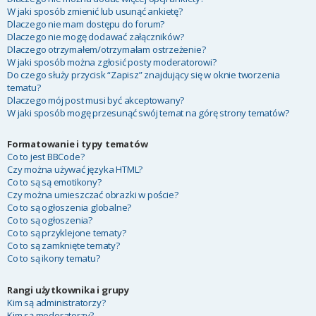
W jaki sposób zmienić lub usunąć ankietę?
Dlaczego nie mam dostępu do forum?
Dlaczego nie mogę dodawać załączników?
Dlaczego otrzymałem/otrzymałam ostrzeżenie?
W jaki sposób można zgłosić posty moderatorowi?
Do czego służy przycisk “Zapisz” znajdujący się w oknie tworzenia
tematu?
Dlaczego mój post musi być akceptowany?
W jaki sposób mogę przesunąć swój temat na górę strony tematów?
Formatowanie i typy tematów
Co to jest BBCode?
Czy można używać języka HTML?
Co to są są emotikony?
Czy można umieszczać obrazki w poście?
Co to są ogłoszenia globalne?
Co to są ogłoszenia?
Co to są przyklejone tematy?
Co to są zamknięte tematy?
Co to są ikony tematu?
Rangi użytkownika i grupy
Kim są administratorzy?
Kim są moderatorzy?