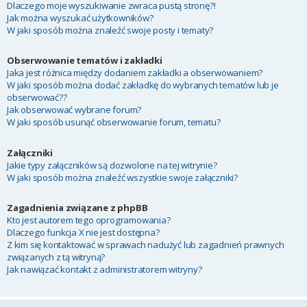
Dlaczego moje wyszukiwanie zwraca pustą stronę?!
Jak można wyszukać użytkowników?
W jaki sposób można znaleźć swoje posty i tematy?
Obserwowanie tematów i zakładki
Jaka jest różnica między dodaniem zakładki a obserwowaniem?
W jaki sposób można dodać zakładkę do wybranych tematów lub je
obserwować??
Jak obserwować wybrane forum?
W jaki sposób usunąć obserwowanie forum, tematu?
Załączniki
Jakie typy załączników są dozwolone na tej witrynie?
W jaki sposób można znaleźć wszystkie swoje załączniki?
Zagadnienia związane z phpBB
Kto jest autorem tego oprogramowania?
Dlaczego funkcja X nie jest dostępna?
Z kim się kontaktować w sprawach nadużyć lub zagadnień prawnych
związanych z tą witryną?
Jak nawiązać kontakt z administratorem witryny?