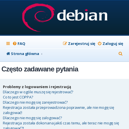
FAQ
Zarejestruj się
Zaloguj się
S
Strona główna
z
Często zadawane pytania
u
k
a
Problemy z logowaniem i rejestracją
Dlaczego w ogóle muszę się rejestrować?
j
Co to jest COPPA?
Dlaczego nie mogę się zarejestrować?
Rejestracja została przeprowadzona poprawnie, ale nie mogę się
zalogować!
Dlaczego nie mogę się zalogować?
Rejestracja została dokonana jakiś czas temu, ale teraz nie mogę się
zalogować?!