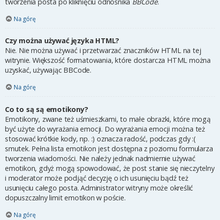
tworzenia posta po kliknięciu odnośnika
BBCode
.
Na górę
Czy można używać języka HTML?
Nie. Nie można używać i przetwarzać znaczników HTML na tej
witrynie. Większość formatowania, które dostarcza HTML można
uzyskać, używając BBCode.
Na górę
Co to są są emotikony?
Emotikony, zwane też uśmieszkami, to małe obrazki, które mogą
być użyte do wyrażania emocji. Do wyrażania emocji można też
stosować krótkie kody, np. :) oznacza radość, podczas gdy :(
smutek. Pełna lista emotikon jest dostępna z poziomu formularza
tworzenia wiadomości. Nie należy jednak nadmiernie używać
emotikon, gdyż mogą spowodować, że post stanie się nieczytelny
i moderator może podjąć decyzję o ich usunięciu bądź też
usunięciu całego posta. Administrator witryny może określić
dopuszczalny limit emotikon w poście.
Na górę