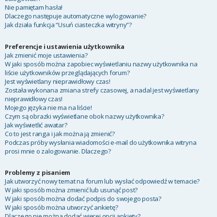
Nie pamiętam hasła!
Dlaczego następuje automatyczne wylogowanie?
Jak działa funkcja “Usuń ciasteczka witryny”?
Preferencje i ustawienia użytkownika
Jak zmienić moje ustawienia?
W jaki sposób można zapobiec wyświetlaniu nazwy użytkownika na
liście użytkowników przeglądających forum?
Jest wyświetlany nieprawidłowy czas!
Została wykonana zmiana strefy czasowej, a nadal jest wyświetlany
nieprawidłowy czas!
Mojego języka nie ma na liście!
Czym są obrazki wyświetlane obok nazwy użytkownika?
Jak wyświetlić awatar?
Co to jest ranga i jak można ją zmienić?
Podczas próby wysłania wiadomości e-mail do użytkownika witryna
prosi mnie o zalogowanie. Dlaczego?
Problemy z pisaniem
Jak utworzyć nowy temat na forum lub wysłać odpowiedź w temacie?
W jaki sposób można zmienić lub usunąć post?
W jaki sposób można dodać podpis do swojego posta?
W jaki sposób można utworzyć ankietę?
Dlaczego nie można dodać więcej opcji ankiety?