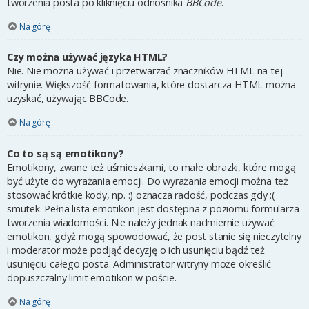
tworzenia posta po kliknięciu odnośnika
BBCode
.
Na górę
Czy można używać języka HTML?
Nie. Nie można używać i przetwarzać znaczników HTML na tej
witrynie. Większość formatowania, które dostarcza HTML można
uzyskać, używając BBCode.
Na górę
Co to są są emotikony?
Emotikony, zwane też uśmieszkami, to małe obrazki, które mogą
być użyte do wyrażania emocji. Do wyrażania emocji można też
stosować krótkie kody, np. :) oznacza radość, podczas gdy :(
smutek. Pełna lista emotikon jest dostępna z poziomu formularza
tworzenia wiadomości. Nie należy jednak nadmiernie używać
emotikon, gdyż mogą spowodować, że post stanie się nieczytelny
i moderator może podjąć decyzję o ich usunięciu bądź też
usunięciu całego posta. Administrator witryny może określić
dopuszczalny limit emotikon w poście.
Na górę