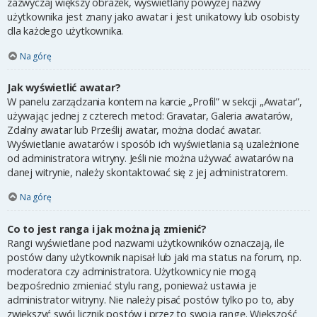
zazwyczaj większy obrazek, wyświetlany powyżej nazwy
użytkownika jest znany jako awatar i jest unikatowy lub osobisty
dla każdego użytkownika.
Na górę
Jak wyświetlić awatar?
W panelu zarządzania kontem na karcie „Profil” w sekcji „Awatar”,
używając jednej z czterech metod: Gravatar, Galeria awatarów,
Zdalny awatar lub Prześlij awatar, można dodać awatar.
Wyświetlanie awatarów i sposób ich wyświetlania są uzależnione
od administratora witryny. Jeśli nie można używać awatarów na
danej witrynie, należy skontaktować się z jej administratorem.
Na górę
Co to jest ranga i jak można ją zmienić?
Rangi wyświetlane pod nazwami użytkowników oznaczają, ile
postów dany użytkownik napisał lub jaki ma status na forum, np.
moderatora czy administratora. Użytkownicy nie mogą
bezpośrednio zmieniać stylu rang, ponieważ ustawia je
administrator witryny. Nie należy pisać postów tylko po to, aby
zwiększyć swój licznik postów i przez to swoją rangę. Większość