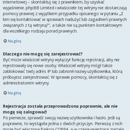
internetowej – skontaktuj się z prawnikiem, by uzyskać
wyjaśnienie. phpBB Limited i właściciele tej witryny nie dostarczają
pomocy prawnej z wyjątkiem przypadku opisanego w pytaniu „Z
kim się kontaktować w sprawach nadużyć lub zagadnień prawnych
związanych z tą witryną?”, a także nie są punktem kontaktowym
dla wszelkiego rodzaju porad prawnych.
Na górę
Dlaczego nie mogę się zarejestrować?
Być może właściciel witryny wyłączył funkcję rejestracji, aby nie
rejestrowały się nowe osoby. Właściciel witryny mógł także
zablokować twój adres IP lub zabronił nazwy użytkownika, którą
próbujesz zarejestrować. W sprawie pomocy, skontaktuj się z
administratorem witryny.
Na górę
Rejestracja została przeprowadzona poprawnie, ale nie
mogę się zalogować!
Po pierwsze, sprawdź swoją nazwę użytkownika i hasło. Jeśli są
poprawne, to wystąpiła jedna z dwóch przyczyn. Pierwszą z nich
może być włączona funkcja COPPA, a w czasie rejestracji została