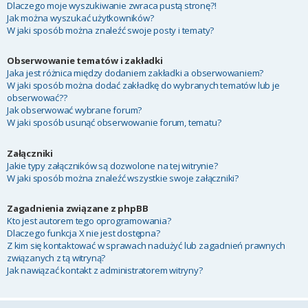
Dlaczego moje wyszukiwanie zwraca pustą stronę?!
Jak można wyszukać użytkowników?
W jaki sposób można znaleźć swoje posty i tematy?
Obserwowanie tematów i zakładki
Jaka jest różnica między dodaniem zakładki a obserwowaniem?
W jaki sposób można dodać zakładkę do wybranych tematów lub je
obserwować??
Jak obserwować wybrane forum?
W jaki sposób usunąć obserwowanie forum, tematu?
Załączniki
Jakie typy załączników są dozwolone na tej witrynie?
W jaki sposób można znaleźć wszystkie swoje załączniki?
Zagadnienia związane z phpBB
Kto jest autorem tego oprogramowania?
Dlaczego funkcja X nie jest dostępna?
Z kim się kontaktować w sprawach nadużyć lub zagadnień prawnych
związanych z tą witryną?
Jak nawiązać kontakt z administratorem witryny?