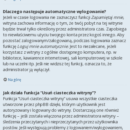
Dlaczego następuje automatyczne wylogowanie?
Jeżeli w czasie logowania nie zaznaczysz funkcji
Zapamiętaj mnie
,
witryna zachowa informację o tym, że twój pobyt na tej witrynie
będzie trwał tylko określony przez administratora czas. Zapobiega
to niewłaściwemu użyciu twojego konta przez kogoś innego. Aby
pozostać zalogowanym/zalogowaną, podczas logowania zaznacz
funkcję
Loguj mnie automatycznie
. Jest to niezalecane, jeżeli
korzystasz z witryny z ogólnie dostępnego komputera, np. w
bibliotece, kawiarence internetowej, sali komputerowej w szkole
lub na uczelni itp. Jeśli nie widzisz tej funkcji, oznacza to, że
administrator ją wyłączył.
Na górę
Jak działa funkcja “Usuń ciasteczka witryny”?
Funkcja “Usuń ciasteczka witryny” usuwa wszystkie ciasteczka
utworzone przez phpBB dzięki, którym użytkownik jest
autoryzowany i logowany do witryny. Dostarczają one również
funkcję – jeśli została włączona przez administratora witryny –
śledzenia przeczytanych i nieprzeczytanych przez użytkownika
postów. Jeśli występują problemy z logowaniem/wylogowaniem,