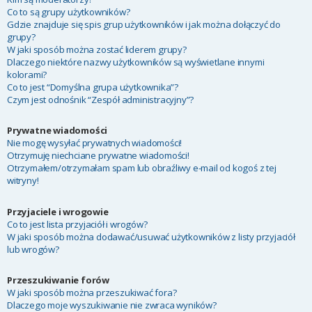
Co to są grupy użytkowników?
Gdzie znajduje się spis grup użytkowników i jak można dołączyć do
grupy?
W jaki sposób można zostać liderem grupy?
Dlaczego niektóre nazwy użytkowników są wyświetlane innymi
kolorami?
Co to jest “Domyślna grupa użytkownika”?
Czym jest odnośnik “Zespół administracyjny”?
Prywatne wiadomości
Nie mogę wysyłać prywatnych wiadomości!
Otrzymuję niechciane prywatne wiadomości!
Otrzymałem/otrzymałam spam lub obraźliwy e-mail od kogoś z tej
witryny!
Przyjaciele i wrogowie
Co to jest lista przyjaciół i wrogów?
W jaki sposób można dodawać/usuwać użytkowników z listy przyjaciół
lub wrogów?
Przeszukiwanie forów
W jaki sposób można przeszukiwać fora?
Dlaczego moje wyszukiwanie nie zwraca wyników?