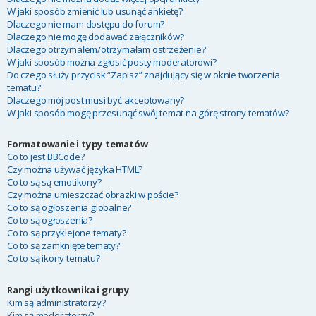
W jaki sposób zmienić lub usunąć ankietę?
Dlaczego nie mam dostępu do forum?
Dlaczego nie mogę dodawać załączników?
Dlaczego otrzymałem/otrzymałam ostrzeżenie?
W jaki sposób można zgłosić posty moderatorowi?
Do czego służy przycisk “Zapisz” znajdujący się w oknie tworzenia
tematu?
Dlaczego mój post musi być akceptowany?
W jaki sposób mogę przesunąć swój temat na górę strony tematów?
Formatowanie i typy tematów
Co to jest BBCode?
Czy można używać języka HTML?
Co to są są emotikony?
Czy można umieszczać obrazki w poście?
Co to są ogłoszenia globalne?
Co to są ogłoszenia?
Co to są przyklejone tematy?
Co to są zamknięte tematy?
Co to są ikony tematu?
Rangi użytkownika i grupy
Kim są administratorzy?
Kim są moderatorzy?