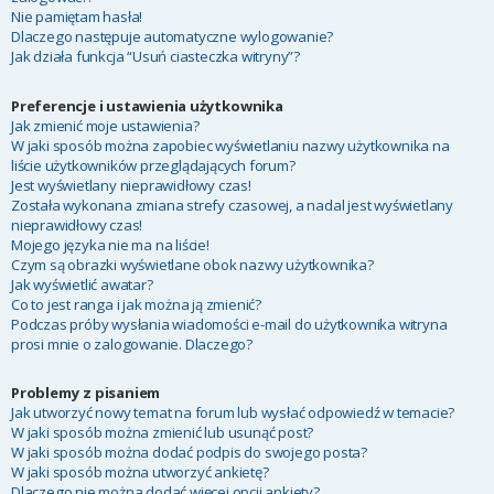
Nie pamiętam hasła!
Dlaczego następuje automatyczne wylogowanie?
Jak działa funkcja “Usuń ciasteczka witryny”?
Preferencje i ustawienia użytkownika
Jak zmienić moje ustawienia?
W jaki sposób można zapobiec wyświetlaniu nazwy użytkownika na
liście użytkowników przeglądających forum?
Jest wyświetlany nieprawidłowy czas!
Została wykonana zmiana strefy czasowej, a nadal jest wyświetlany
nieprawidłowy czas!
Mojego języka nie ma na liście!
Czym są obrazki wyświetlane obok nazwy użytkownika?
Jak wyświetlić awatar?
Co to jest ranga i jak można ją zmienić?
Podczas próby wysłania wiadomości e-mail do użytkownika witryna
prosi mnie o zalogowanie. Dlaczego?
Problemy z pisaniem
Jak utworzyć nowy temat na forum lub wysłać odpowiedź w temacie?
W jaki sposób można zmienić lub usunąć post?
W jaki sposób można dodać podpis do swojego posta?
W jaki sposób można utworzyć ankietę?
Dlaczego nie można dodać więcej opcji ankiety?