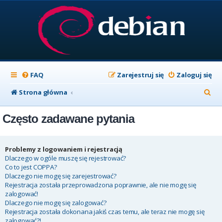
FAQ
Zarejestruj się
Zaloguj się
S
Strona główna
z
Często zadawane pytania
u
k
a
Problemy z logowaniem i rejestracją
Dlaczego w ogóle muszę się rejestrować?
j
Co to jest COPPA?
Dlaczego nie mogę się zarejestrować?
Rejestracja została przeprowadzona poprawnie, ale nie mogę się
zalogować!
Dlaczego nie mogę się zalogować?
Rejestracja została dokonana jakiś czas temu, ale teraz nie mogę się
zalogować?!