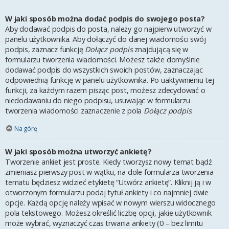
W jaki sposób można dodać podpis do swojego posta?
Aby dodawać podpis do posta, należy go najpierw utworzyć w
panelu użytkownika. Aby dołączyć do danej wiadomości swój
podpis, zaznacz funkcję
Dołącz podpis
znajdującą się w
formularzu tworzenia wiadomości. Możesz także domyślnie
dodawać podpis do wszystkich swoich postów, zaznaczając
odpowiednią funkcję w panelu użytkownika. Po uaktywnieniu tej
funkcji, za każdym razem pisząc post, możesz zdecydować o
niedodawaniu do niego podpisu, usuwając w formularzu
tworzenia wiadomości zaznaczenie z pola
Dołącz podpis
.
Na górę
W jaki sposób można utworzyć ankietę?
Tworzenie ankiet jest proste. Kiedy tworzysz nowy temat bądź
zmieniasz pierwszy post w wątku, na dole formularza tworzenia
tematu będziesz widzieć etykietę “Utwórz ankietę”. Kliknij ją i w
otworzonym formularzu podaj tytuł ankiety i co najmniej dwie
opcje. Każdą opcję należy wpisać w nowym wierszu widocznego
pola tekstowego. Możesz określić liczbę opcji, jakie użytkownik
może wybrać, wyznaczyć czas trwania ankiety (0 – bez limitu