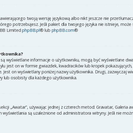
zawierającego twoją wersję językową albo nikt jeszcze nie przetłumac
órego potrzebujesz. Jeśli pakiet dla twojego języka nie istnieje, może
pBB Limited
phpBB.pl
® lub
phpBB.com
®
ytkownika?
 są wyświetlane informacje o użytkowniku, mogą być wyświetlane dwa 
ylu jest on w formie gwiazdek, kwadracików lub kropek pokazujących,
ynie. Jest on wyświetlany poniżej nazwy użytkownika. Drugi, zazwyczaj
wy lub osobisty dla każdego użytkownika.
sekcji „Awatar”, używając jednej z czterech metod: Gravatar, Galeria 
wyświetlania są uzależnione od administratora witryny. Jeśli nie moż