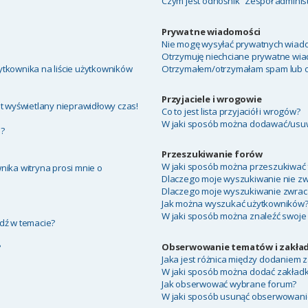
Czym jest odnośnik “Zespół adminis
Prywatne wiadomości
Nie mogę wysyłać prywatnych wiado
Otrzymuję niechciane prywatne wia
tkownika na liście użytkowników
Otrzymałem/otrzymałam spam lub obr
Przyjaciele i wrogowie
t wyświetlany nieprawidłowy czas!
Co to jest lista przyjaciół i wrogów?
W jaki sposób można dodawać/usuwa
a?
Przeszukiwanie forów
W jaki sposób można przeszukiwać 
nika witryna prosi mnie o
Dlaczego moje wyszukiwanie nie z
Dlaczego moje wyszukiwanie zwraca
Jak można wyszukać użytkowników
W jaki sposób można znaleźć swoje 
dź w temacie?
Obserwowanie tematów i zakład
?
Jaka jest różnica między dodaniem
W jaki sposób można dodać zakład
Jak obserwować wybrane forum?
W jaki sposób usunąć obserwowani