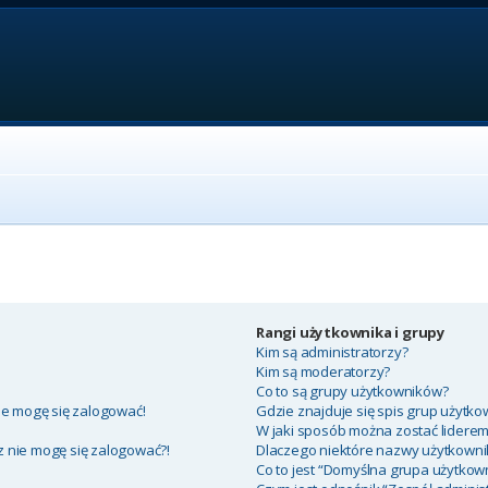
Rangi użytkownika i grupy
Kim są administratorzy?
Kim są moderatorzy?
Co to są grupy użytkowników?
ie mogę się zalogować!
Gdzie znajduje się spis grup użytko
W jaki sposób można zostać lidere
az nie mogę się zalogować?!
Dlaczego niektóre nazwy użytkowni
Co to jest “Domyślna grupa użytkow