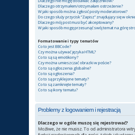
Dlaczego nie mogę dodawać załączników?
Dlaczego otrzymałem/otrzymałam ostrzeżenie?
W jaki sposób można zgłosić posty moderatorowi?
Do czego służy przycisk “Zapisz” znajdujący się w okn
Dlaczego mój post musi być akceptowany?
W jaki sposób mogę przesunąć swój temat na górę st
Formatowanie i typy tematów
Co to jest BBCode?
Czy można używać języka HTML?
Co to są są emotikony?
Czy można umieszczać obrazki w poście?
Co to są ogłoszenia globalne?
Co to są ogłoszenia?
Co to są przyklejone tematy?
Co to są zamknięte tematy?
Co to są ikony tematu?
Problemy z logowaniem i rejestracją
Dlaczego w ogóle muszę się rejestrować?
Możliwe, że nie musisz. To od administratora witr
funkcji niedostępnych dla gości, takich jak własn