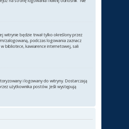
ź na stronę logowania i kliknij odnośnik “Nie
j witrynie będzie trwał tylko określony przez
nym/zalogowaną, podczas logowania zaznacz
 w bibliotece, kawiarence internetowej, sali
utoryzowany i logowany do witryny. Dostarczają
przez użytkownika postów. Jeśli występują