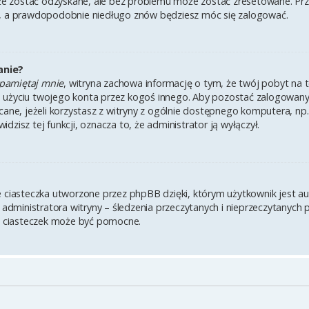
 zostać odzyskane, ale bez problemu może zostać zresetowane. Przejd
i, a prawdopodobnie niedługo znów będziesz móc się zalogować.
anie?
pamiętaj mnie
, witryna zachowa informację o tym, że twój pobyt na te
u użyciu twojego konta przez kogoś innego. Aby pozostać zalogowa
lecane, jeżeli korzystasz z witryny z ogólnie dostępnego komputera, np.
widzisz tej funkcji, oznacza to, że administrator ją wyłączył.
e ciasteczka utworzone przez phpBB dzięki, którym użytkownik jest a
z administratora witryny – śledzenia przeczytanych i nieprzeczytanych 
 ciasteczek może być pomocne.