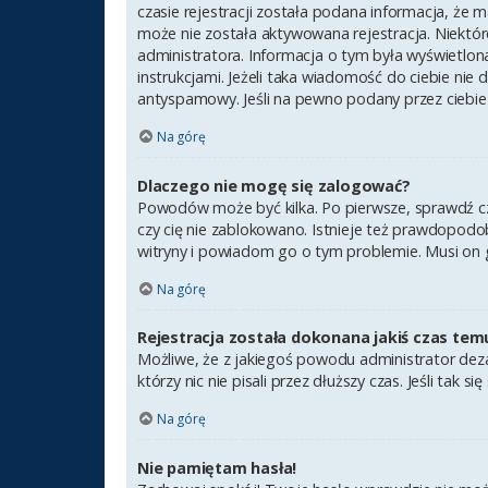
czasie rejestracji została podana informacja, że m
może nie została aktywowana rejestracja. Niektór
administratora. Informacja o tym była wyświetlona
instrukcjami. Jeżeli taka wiadomość do ciebie nie
antyspamowy. Jeśli na pewno podany przez ciebie 
Na górę
Dlaczego nie mogę się zalogować?
Powodów może być kilka. Po pierwsze, sprawdź czy 
czy cię nie zablokowano. Istnieje też prawdopodob
witryny i powiadom go o tym problemie. Musi on 
Na górę
Rejestracja została dokonana jakiś czas tem
Możliwe, że z jakiegoś powodu administrator deza
którzy nic nie pisali przez dłuższy czas. Jeśli ta
Na górę
Nie pamiętam hasła!