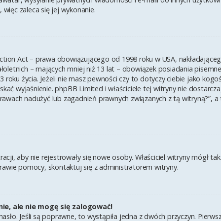
 więc zaleca się jej wykonanie.
ection Act – prawa obowiązującego od 1998 roku w USA, nakładającego 
łoletnich – mających mniej niż 13 lat – obowiązek posiadania pisem
3 roku życia. Jeżeli nie masz pewności czy to dotyczy ciebie jako kogo
yskać wyjaśnienie. phpBB Limited i właściciele tej witryny nie dostar
rawach nadużyć lub zagadnień prawnych związanych z tą witryną?”, a
tracji, aby nie rejestrowały się nowe osoby. Właściciel witryny mógł t
rawie pomocy, skontaktuj się z administratorem witryny.
ie, ale nie mogę się zalogować!
asło. Jeśli są poprawne, to wystąpiła jedna z dwóch przyczyn. Pierw