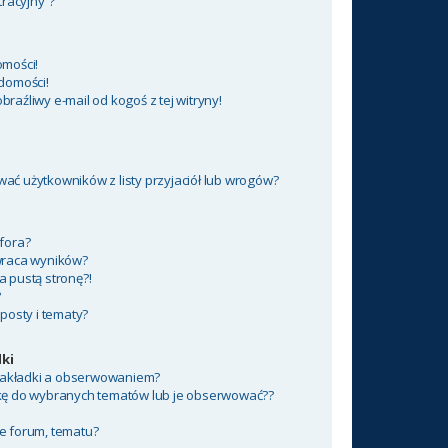
tracyjny”?
mości!
domości!
aźliwy e-mail od kogoś z tej witryny!
ć użytkowników z listy przyjaciół lub wrogów?
fora?
wraca wyników?
 pustą stronę?!
?
posty i tematy?
ki
 zakładki a obserwowaniem?
kę do wybranych tematów lub je obserwować??
e forum, tematu?