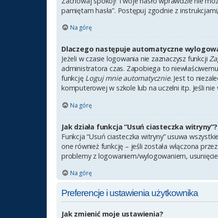
Zachowaj spokój! Twoje hasło wprawdzie nie może
pamiętam hasła”. Postępuj zgodnie z instrukcjam
Na górę
Dlaczego następuje automatyczne wylogow
Jeżeli w czasie logowania nie zaznaczysz funkcji
Za
administratora czas. Zapobiega to niewłaściwem
funkcję
Loguj mnie automatycznie
. Jest to nieza
komputerowej w szkole lub na uczelni itp. Jeśli nie 
Na górę
Jak działa funkcja “Usuń ciasteczka witryny”?
Funkcja “Usuń ciasteczka witryny” usuwa wszystki
one również funkcję – jeśli została włączona prze
problemy z logowaniem/wylogowaniem, usunięcie
Na górę
Preferencje i ustawienia użytkownika
Jak zmienić moje ustawienia?