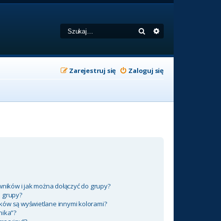
Szukaj
Wyszukiwanie zaa
Zarejestruj się
Zaloguj się
wników i jak można dołączyć do grupy?
m grupy?
ków są wyświetlane innymi kolorami?
nika”?