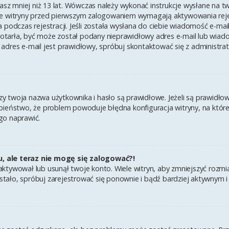
asz mniej niż 13 lat. Wówczas należy wykonać instrukcje wysłane na twój
e witryny przed pierwszym zalogowaniem wymagają aktywowania rejest
 podczas rejestracji. Jeśli została wysłana do ciebie wiadomość e-mai
 dotarła, być może został podany nieprawidłowy adres e-mail lub wiad
adres e-mail jest prawidłowy, spróbuj skontaktować się z administra
twoja nazwa użytkownika i hasło są prawidłowe. Jeżeli są prawidłowe,
ieństwo, że problem powoduje błędna konfiguracja witryny, na której 
go naprawić.
u, ale teraz nie mogę się zalogować?!
ktywował lub usunął twoje konto. Wiele witryn, aby zmniejszyć rozmi
k się stało, spróbuj zarejestrować się ponownie i bądź bardziej aktyw