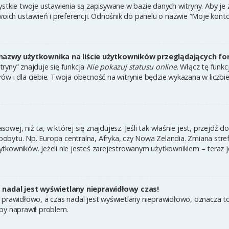
ystkie twoje ustawienia są zapisywane w bazie danych witryny. Aby je
h ustawień i preferencji. Odnośnik do panelu o nazwie “Moje konto” 
nazwy użytkownika na liście użytkowników przeglądających f
ryny” znajduje się funkcja
Nie pokazuj statusu online
. Włącz tę funk
ów i dla ciebie. Twoja obecność na witrynie będzie wykazana w liczbi
asowej, niż ta, w której się znajdujesz. Jeśli tak właśnie jest, przejdź
bytu. Np. Europa centralna, Afryka, czy Nowa Zelandia. Zmiana strefy
tkowników. Jeżeli nie jesteś zarejestrowanym użytkownikiem – teraz 
nadal jest wyświetlany nieprawidłowy czas!
 prawidłowo, a czas nadal jest wyświetlany nieprawidłowo, oznacza to
by naprawił problem.