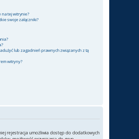
na tej witrynie?
kie swoje załączniki?
nia?
a?
nadużyć lub zagadnień prawnych związanych z tą
rem witryny?
emniej rejestracja umożliwia dostęp do dodatkowych
wników, możliwość przypisania do grup