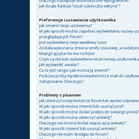
Dlaczego następuje automatyczne wylogowanie?
Jak działa funkcja “Usuń ciasteczka witryny”?
Preferencje i ustawienia użytkownika
Jak zmienić moje ustawienia?
W jaki sposób można zapobiec wyświetlaniu nazwy uży
przeglądających forum?
Jest wyświetlany nieprawidłowy czas!
Została wykonana zmiana strefy czasowej, a nadal jes
Mojego języka nie ma na liście!
Czym są obrazki wyświetlane obok nazwy użytkownik
Jak wyświetlić awatar?
Co to jest ranga i jak można ją zmienić?
Podczas próby wysłania wiadomości e-mail do użytkow
zalogowanie. Dlaczego?
Problemy z pisaniem
Jak utworzyć nowy temat na forum lub wysłać odpowie
W jaki sposób można zmienić lub usunąć post?
W jaki sposób można dodać podpis do swojego posta
W jaki sposób można utworzyć ankietę?
Dlaczego nie można dodać więcej opcji ankiety?
W jaki sposób zmienić lub usunąć ankietę?
Dlaczego nie mam dostępu do forum?