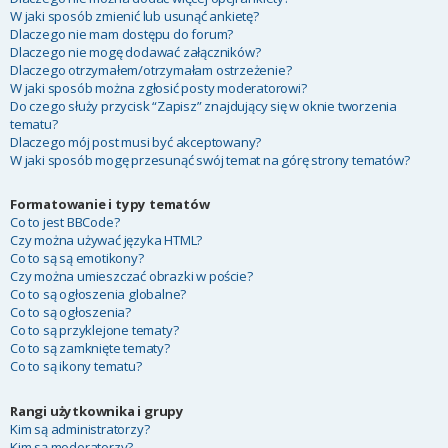
W jaki sposób zmienić lub usunąć ankietę?
Dlaczego nie mam dostępu do forum?
Dlaczego nie mogę dodawać załączników?
Dlaczego otrzymałem/otrzymałam ostrzeżenie?
W jaki sposób można zgłosić posty moderatorowi?
Do czego służy przycisk “Zapisz” znajdujący się w oknie tworzenia
tematu?
Dlaczego mój post musi być akceptowany?
W jaki sposób mogę przesunąć swój temat na górę strony tematów?
Formatowanie i typy tematów
Co to jest BBCode?
Czy można używać języka HTML?
Co to są są emotikony?
Czy można umieszczać obrazki w poście?
Co to są ogłoszenia globalne?
Co to są ogłoszenia?
Co to są przyklejone tematy?
Co to są zamknięte tematy?
Co to są ikony tematu?
Rangi użytkownika i grupy
Kim są administratorzy?
Kim są moderatorzy?