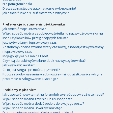
Nie pamiętam hasła!
Dlaczego następuje automatyczne wylogowanie?
Jak działa funkcja “Usuń ciasteczka witryny”?
Preferencje i ustawienia użytkownika
Jak zmienić moje ustawienia?
W jaki sposób można zapobiec wyświetlaniu nazwy użytkownika na
liście użytkowników przeglądających forum?
Jest wyświetlany nieprawidłowy czas!
Została wykonana zmiana strefy czasowej, a nadal jest wyświetlany
nieprawidłowy czas!
Mojego języka nie ma na liście!
Czym są obrazki wyświetlane obok nazwy użytkownika?
Jak wyświetlić awatar?
Co to jest ranga i jak można ją zmienić?
Podczas próby wysłania wiadomości e-mail do użytkownika witryna
prosi mnie o zalogowanie. Dlaczego?
Problemy z pisaniem
Jak utworzyć nowy temat na forum lub wysłać odpowiedź w temacie?
W jaki sposób można zmienić lub usunąć post?
W jaki sposób można dodać podpis do swojego posta?
W jaki sposób można utworzyć ankietę?
Dlaczego nie można dodać więcej opcji ankiety?