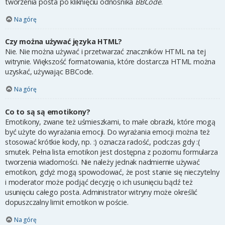
tworzenia posta po kliknięciu odnośnika
BBCode
.
Na górę
Czy można używać języka HTML?
Nie. Nie można używać i przetwarzać znaczników HTML na tej
witrynie. Większość formatowania, które dostarcza HTML można
uzyskać, używając BBCode.
Na górę
Co to są są emotikony?
Emotikony, zwane też uśmieszkami, to małe obrazki, które mogą
być użyte do wyrażania emocji. Do wyrażania emocji można też
stosować krótkie kody, np. :) oznacza radość, podczas gdy :(
smutek. Pełna lista emotikon jest dostępna z poziomu formularza
tworzenia wiadomości. Nie należy jednak nadmiernie używać
emotikon, gdyż mogą spowodować, że post stanie się nieczytelny
i moderator może podjąć decyzję o ich usunięciu bądź też
usunięciu całego posta. Administrator witryny może określić
dopuszczalny limit emotikon w poście.
Na górę