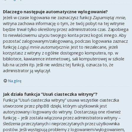
Dlaczego następuje automatyczne wylogowanie?
Jeżeli w czasie logowania nie zaznaczysz funkcji
Zapamiętaj mnie
,
witryna zachowa informację o tym, że twój pobyt na tej witrynie
będzie trwał tylko określony przez administratora czas. Zapobiega
to niewłaściwemu użyciu twojego konta przez kogoś innego. Aby
pozostać zalogowanym/zalogowaną, podczas logowania zaznacz
funkcję
Loguj mnie automatycznie
. Jest to niezalecane, jeżeli
korzystasz z witryny z ogólnie dostępnego komputera, np. w
bibliotece, kawiarence internetowej, sali komputerowej w szkole
lub na uczelni itp. Jeśli nie widzisz tej funkcji, oznacza to, że
administrator ją wyłączył.
Na górę
Jak działa funkcja “Usuń ciasteczka witryny”?
Funkcja “Usuń ciasteczka witryny” usuwa wszystkie ciasteczka
utworzone przez phpBB dzięki, którym użytkownik jest
autoryzowany i logowany do witryny. Dostarczają one również
funkcję – jeśli została włączona przez administratora witryny –
śledzenia przeczytanych i nieprzeczytanych przez użytkownika
postów. Jeśli występują problemy z logowaniem/wylogowaniem,