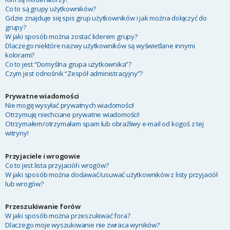
Co to są grupy użytkowników?
Gdzie znajduje się spis grup użytkowników i jak można dołączyć do
grupy?
W jaki sposób można zostać liderem grupy?
Dlaczego niektóre nazwy użytkowników są wyświetlane innymi
kolorami?
Co to jest “Domyślna grupa użytkownika”?
Czym jest odnośnik “Zespół administracyjny”?
Prywatne wiadomości
Nie mogę wysyłać prywatnych wiadomości!
Otrzymuję niechciane prywatne wiadomości!
Otrzymałem/otrzymałam spam lub obraźliwy e-mail od kogoś z tej
witryny!
Przyjaciele i wrogowie
Co to jest lista przyjaciół i wrogów?
W jaki sposób można dodawać/usuwać użytkowników z listy przyjaciół
lub wrogów?
Przeszukiwanie forów
W jaki sposób można przeszukiwać fora?
Dlaczego moje wyszukiwanie nie zwraca wyników?