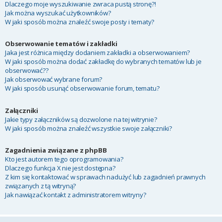
Dlaczego moje wyszukiwanie zwraca pustą stronę?!
Jak można wyszukać użytkowników?
W jaki sposób można znaleźć swoje posty i tematy?
Obserwowanie tematów i zakładki
Jaka jest różnica między dodaniem zakładki a obserwowaniem?
W jaki sposób można dodać zakładkę do wybranych tematów lub je
obserwować??
Jak obserwować wybrane forum?
W jaki sposób usunąć obserwowanie forum, tematu?
Załączniki
Jakie typy załączników są dozwolone na tej witrynie?
W jaki sposób można znaleźć wszystkie swoje załączniki?
Zagadnienia związane z phpBB
Kto jest autorem tego oprogramowania?
Dlaczego funkcja X nie jest dostępna?
Z kim się kontaktować w sprawach nadużyć lub zagadnień prawnych
związanych z tą witryną?
Jak nawiązać kontakt z administratorem witryny?