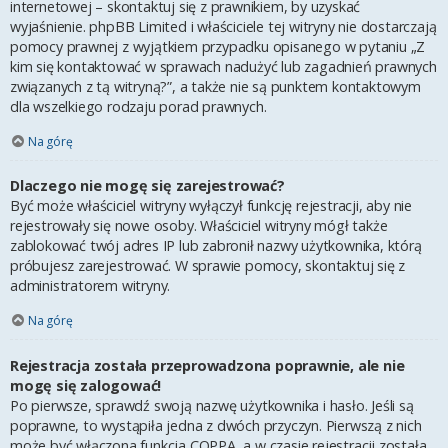
internetowej – skontaktuj się z prawnikiem, by uzyskać
wyjaśnienie. phpBB Limited i właściciele tej witryny nie dostarczają
pomocy prawnej z wyjątkiem przypadku opisanego w pytaniu „Z
kim się kontaktować w sprawach nadużyć lub zagadnień prawnych
związanych z tą witryną?”, a także nie są punktem kontaktowym
dla wszelkiego rodzaju porad prawnych.
Na górę
Dlaczego nie mogę się zarejestrować?
Być może właściciel witryny wyłączył funkcję rejestracji, aby nie
rejestrowały się nowe osoby. Właściciel witryny mógł także
zablokować twój adres IP lub zabronił nazwy użytkownika, którą
próbujesz zarejestrować. W sprawie pomocy, skontaktuj się z
administratorem witryny.
Na górę
Rejestracja została przeprowadzona poprawnie, ale nie
mogę się zalogować!
Po pierwsze, sprawdź swoją nazwę użytkownika i hasło. Jeśli są
poprawne, to wystąpiła jedna z dwóch przyczyn. Pierwszą z nich
może być włączona funkcja COPPA, a w czasie rejestracji została