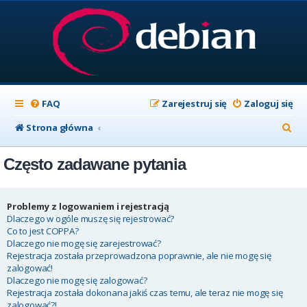
FAQ
Zarejestruj się
Zaloguj się
S
Strona główna
z
Często zadawane pytania
u
k
a
Problemy z logowaniem i rejestracją
Dlaczego w ogóle muszę się rejestrować?
j
Co to jest COPPA?
Dlaczego nie mogę się zarejestrować?
Rejestracja została przeprowadzona poprawnie, ale nie mogę się
zalogować!
Dlaczego nie mogę się zalogować?
Rejestracja została dokonana jakiś czas temu, ale teraz nie mogę się
zalogować?!