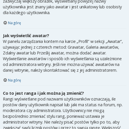
zazwyczaj większy obrazek, wyświetlany powyżej nazwy
użytkownika jest znany jako awatar i jest unikatowy lub osobisty
dla każdego użytkownika.
Na górę
Jak wyświetlić awatar?
W panelu zarządzania kontem na karcie „Profil” w sekcji „Awatar”,
używając jednej z czterech metod: Gravatar, Galeria awatarów,
Zdalny awatar lub Prześlij awatar, można dodać awatar.
Wyświetlanie awatarów i sposób ich wyświetlania są uzależnione
od administratora witryny. Jeśli nie można używać awatarów na
danej witrynie, należy skontaktować się z jej administratorem.
Na górę
Co to jest ranga i jak można ją zmienić?
Rangi wyświetlane pod nazwami użytkowników oznaczają, ile
postów dany użytkownik napisał lub jaki ma status na forum, np.
moderatora czy administratora. Użytkownicy nie mogą
bezpośrednio zmieniać stylu rang, ponieważ ustawia je
administrator witryny. Nie należy pisać postów tylko po to, aby
zwiększyć swój licznik postów i przez to swoją rangę. Większość