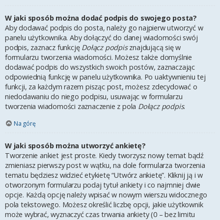
W jaki sposób można dodać podpis do swojego posta?
Aby dodawać podpis do posta, należy go najpierw utworzyć w
panelu użytkownika. Aby dołączyć do danej wiadomości swój
podpis, zaznacz funkcję
Dołącz podpis
znajdującą się w
formularzu tworzenia wiadomości. Możesz także domyślnie
dodawać podpis do wszystkich swoich postów, zaznaczając
odpowiednią funkcję w panelu użytkownika. Po uaktywnieniu tej
funkcji, za każdym razem pisząc post, możesz zdecydować o
niedodawaniu do niego podpisu, usuwając w formularzu
tworzenia wiadomości zaznaczenie z pola
Dołącz podpis
.
Na górę
W jaki sposób można utworzyć ankietę?
Tworzenie ankiet jest proste. Kiedy tworzysz nowy temat bądź
zmieniasz pierwszy post w wątku, na dole formularza tworzenia
tematu będziesz widzieć etykietę “Utwórz ankietę”. Kliknij ją i w
otworzonym formularzu podaj tytuł ankiety i co najmniej dwie
opcje. Każdą opcję należy wpisać w nowym wierszu widocznego
pola tekstowego. Możesz określić liczbę opcji, jakie użytkownik
może wybrać, wyznaczyć czas trwania ankiety (0 – bez limitu