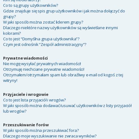
Co to są grupy użytkowników?
Gdzie znajduje się spis grup użytkowników i jak można dołączyć do
grupy?
W jaki sposób można zostać liderem grupy?
Dlaczego niektóre nazwy użytkowników są wyświetlane innymi
kolorami?
Co to jest “Domyślna grupa użytkownika”?
Czym jest odnośnik “Zespół administracyjny”?
Prywatne wiadomości
Nie mogę wysyłać prywatnych wiadomości!
Otrzymuję niechciane prywatne wiadomości!
Otrzymałem/otrzymałam spam lub obraźliwy e-mail od kogoś z tej
witryny!
Przyjaciele i wrogowie
Co to jest lista przyjaciół i wrogów?
W jaki sposób można dodawać/usuwać użytkowników z listy przyjaciół
lub wrogów?
Przeszukiwanie forów
W jaki sposób można przeszukiwać fora?
Dlaczego moje wyszukiwanie nie zwraca wyników?