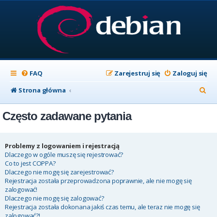
FAQ
Zarejestruj się
Zaloguj się
S
Strona główna
z
Często zadawane pytania
u
k
a
Problemy z logowaniem i rejestracją
Dlaczego w ogóle muszę się rejestrować?
j
Co to jest COPPA?
Dlaczego nie mogę się zarejestrować?
Rejestracja została przeprowadzona poprawnie, ale nie mogę się
zalogować!
Dlaczego nie mogę się zalogować?
Rejestracja została dokonana jakiś czas temu, ale teraz nie mogę się
zalogować?!