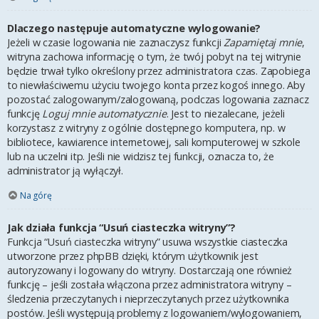
Dlaczego następuje automatyczne wylogowanie?
Jeżeli w czasie logowania nie zaznaczysz funkcji
Zapamiętaj mnie
,
witryna zachowa informację o tym, że twój pobyt na tej witrynie
będzie trwał tylko określony przez administratora czas. Zapobiega
to niewłaściwemu użyciu twojego konta przez kogoś innego. Aby
pozostać zalogowanym/zalogowaną, podczas logowania zaznacz
funkcję
Loguj mnie automatycznie
. Jest to niezalecane, jeżeli
korzystasz z witryny z ogólnie dostępnego komputera, np. w
bibliotece, kawiarence internetowej, sali komputerowej w szkole
lub na uczelni itp. Jeśli nie widzisz tej funkcji, oznacza to, że
administrator ją wyłączył.
Na górę
Jak działa funkcja “Usuń ciasteczka witryny”?
Funkcja “Usuń ciasteczka witryny” usuwa wszystkie ciasteczka
utworzone przez phpBB dzięki, którym użytkownik jest
autoryzowany i logowany do witryny. Dostarczają one również
funkcję – jeśli została włączona przez administratora witryny –
śledzenia przeczytanych i nieprzeczytanych przez użytkownika
postów. Jeśli występują problemy z logowaniem/wylogowaniem,