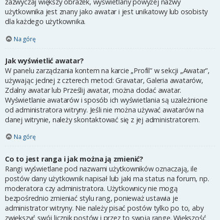
zazwyczaj większy obrazek, wyświetlany powyżej nazwy
użytkownika jest znany jako awatar i jest unikatowy lub osobisty
dla każdego użytkownika.
Na górę
Jak wyświetlić awatar?
W panelu zarządzania kontem na karcie „Profil” w sekcji „Awatar”,
używając jednej z czterech metod: Gravatar, Galeria awatarów,
Zdalny awatar lub Prześlij awatar, można dodać awatar.
Wyświetlanie awatarów i sposób ich wyświetlania są uzależnione
od administratora witryny. Jeśli nie można używać awatarów na
danej witrynie, należy skontaktować się z jej administratorem.
Na górę
Co to jest ranga i jak można ją zmienić?
Rangi wyświetlane pod nazwami użytkowników oznaczają, ile
postów dany użytkownik napisał lub jaki ma status na forum, np.
moderatora czy administratora. Użytkownicy nie mogą
bezpośrednio zmieniać stylu rang, ponieważ ustawia je
administrator witryny. Nie należy pisać postów tylko po to, aby
zwiększyć swój licznik postów i przez to swoją rangę. Większość