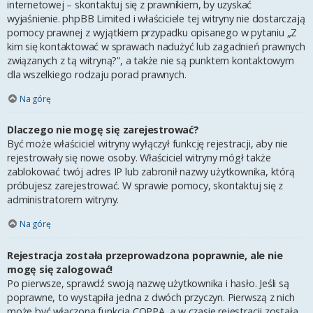
internetowej – skontaktuj się z prawnikiem, by uzyskać
wyjaśnienie. phpBB Limited i właściciele tej witryny nie dostarczają
pomocy prawnej z wyjątkiem przypadku opisanego w pytaniu „Z
kim się kontaktować w sprawach nadużyć lub zagadnień prawnych
związanych z tą witryną?”, a także nie są punktem kontaktowym
dla wszelkiego rodzaju porad prawnych.
Na górę
Dlaczego nie mogę się zarejestrować?
Być może właściciel witryny wyłączył funkcję rejestracji, aby nie
rejestrowały się nowe osoby. Właściciel witryny mógł także
zablokować twój adres IP lub zabronił nazwy użytkownika, którą
próbujesz zarejestrować. W sprawie pomocy, skontaktuj się z
administratorem witryny.
Na górę
Rejestracja została przeprowadzona poprawnie, ale nie
mogę się zalogować!
Po pierwsze, sprawdź swoją nazwę użytkownika i hasło. Jeśli są
poprawne, to wystąpiła jedna z dwóch przyczyn. Pierwszą z nich
może być włączona funkcja COPPA, a w czasie rejestracji została