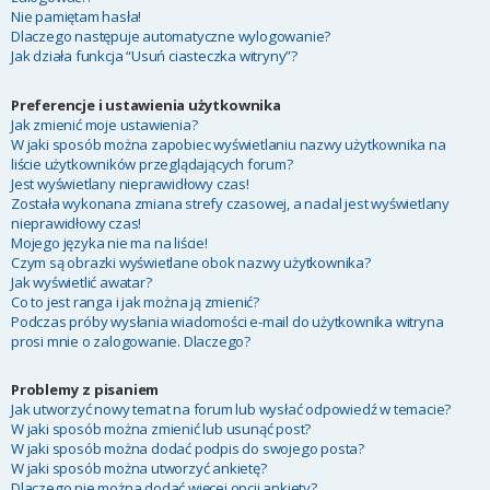
Nie pamiętam hasła!
Dlaczego następuje automatyczne wylogowanie?
Jak działa funkcja “Usuń ciasteczka witryny”?
Preferencje i ustawienia użytkownika
Jak zmienić moje ustawienia?
W jaki sposób można zapobiec wyświetlaniu nazwy użytkownika na
liście użytkowników przeglądających forum?
Jest wyświetlany nieprawidłowy czas!
Została wykonana zmiana strefy czasowej, a nadal jest wyświetlany
nieprawidłowy czas!
Mojego języka nie ma na liście!
Czym są obrazki wyświetlane obok nazwy użytkownika?
Jak wyświetlić awatar?
Co to jest ranga i jak można ją zmienić?
Podczas próby wysłania wiadomości e-mail do użytkownika witryna
prosi mnie o zalogowanie. Dlaczego?
Problemy z pisaniem
Jak utworzyć nowy temat na forum lub wysłać odpowiedź w temacie?
W jaki sposób można zmienić lub usunąć post?
W jaki sposób można dodać podpis do swojego posta?
W jaki sposób można utworzyć ankietę?
Dlaczego nie można dodać więcej opcji ankiety?