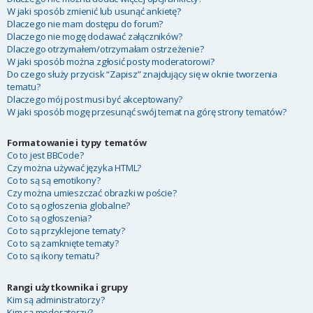
W jaki sposób zmienić lub usunąć ankietę?
Dlaczego nie mam dostępu do forum?
Dlaczego nie mogę dodawać załączników?
Dlaczego otrzymałem/otrzymałam ostrzeżenie?
W jaki sposób można zgłosić posty moderatorowi?
Do czego służy przycisk “Zapisz” znajdujący się w oknie tworzenia
tematu?
Dlaczego mój post musi być akceptowany?
W jaki sposób mogę przesunąć swój temat na górę strony tematów?
Formatowanie i typy tematów
Co to jest BBCode?
Czy można używać języka HTML?
Co to są są emotikony?
Czy można umieszczać obrazki w poście?
Co to są ogłoszenia globalne?
Co to są ogłoszenia?
Co to są przyklejone tematy?
Co to są zamknięte tematy?
Co to są ikony tematu?
Rangi użytkownika i grupy
Kim są administratorzy?
Kim są moderatorzy?