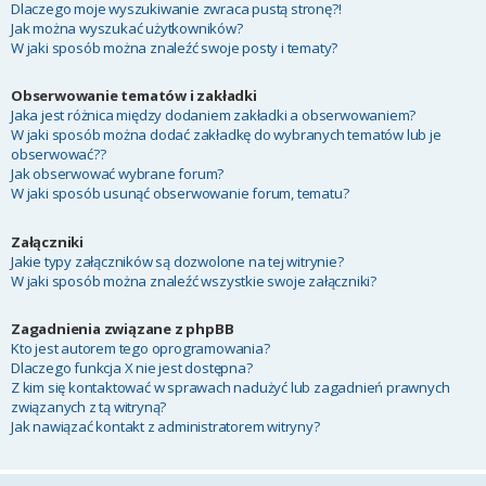
Dlaczego moje wyszukiwanie zwraca pustą stronę?!
Jak można wyszukać użytkowników?
W jaki sposób można znaleźć swoje posty i tematy?
Obserwowanie tematów i zakładki
Jaka jest różnica między dodaniem zakładki a obserwowaniem?
W jaki sposób można dodać zakładkę do wybranych tematów lub je
obserwować??
Jak obserwować wybrane forum?
W jaki sposób usunąć obserwowanie forum, tematu?
Załączniki
Jakie typy załączników są dozwolone na tej witrynie?
W jaki sposób można znaleźć wszystkie swoje załączniki?
Zagadnienia związane z phpBB
Kto jest autorem tego oprogramowania?
Dlaczego funkcja X nie jest dostępna?
Z kim się kontaktować w sprawach nadużyć lub zagadnień prawnych
związanych z tą witryną?
Jak nawiązać kontakt z administratorem witryny?