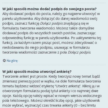
W jaki sposób można dodać podpis do swojego posta?
Aby dodawać podpis do posta, należy go najpierw utworzyć w
panelu użytkownika. Aby dołączyć do danej wiadomości swój
podpis, zaznacz funkcję
Dołącz podpis
znajdującą się w
formularzu tworzenia wiadomości. Możesz także domyślnie
dodawać podpis do wszystkich swoich postów, zaznaczając
odpowiednią funkcję w panelu użytkownika. Po uaktywnieniu tej
funkcji, za każdym razem pisząc post, możesz zdecydować o
niedodawaniu do niego podpisu, usuwając w formularzu
tworzenia wiadomości zaznaczenie z pola
Dołącz podpis
.
Na górę
W jaki sposób można utworzyć ankietę?
Tworzenie ankiet jest proste. Kiedy tworzysz nowy temat bądź
zmieniasz pierwszy post w wątku, na dole formularza tworzenia
tematu będziesz widzieć etykietę “Utwórz ankietę”. Kliknij ją i w
otworzonym formularzu podaj tytuł ankiety i co najmniej dwie
opcje. Każdą opcję należy wpisać w nowym wierszu widocznego
pola tekstowego. Możesz określić liczbę opcji, jakie użytkownik
może wybrać, wyznaczyć czas trwania ankiety (0 – bez limitu