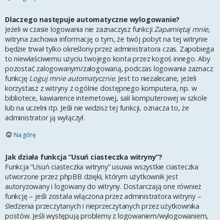
Dlaczego następuje automatyczne wylogowanie?
Jeżeli w czasie logowania nie zaznaczysz funkcji
Zapamiętaj mnie
,
witryna zachowa informację o tym, że twój pobyt na tej witrynie
będzie trwał tylko określony przez administratora czas. Zapobiega
to niewłaściwemu użyciu twojego konta przez kogoś innego. Aby
pozostać zalogowanym/zalogowaną, podczas logowania zaznacz
funkcję
Loguj mnie automatycznie
. Jest to niezalecane, jeżeli
korzystasz z witryny z ogólnie dostępnego komputera, np. w
bibliotece, kawiarence internetowej, sali komputerowej w szkole
lub na uczelni itp. Jeśli nie widzisz tej funkcji, oznacza to, że
administrator ją wyłączył.
Na górę
Jak działa funkcja “Usuń ciasteczka witryny”?
Funkcja “Usuń ciasteczka witryny” usuwa wszystkie ciasteczka
utworzone przez phpBB dzięki, którym użytkownik jest
autoryzowany i logowany do witryny. Dostarczają one również
funkcję – jeśli została włączona przez administratora witryny –
śledzenia przeczytanych i nieprzeczytanych przez użytkownika
postów. Jeśli występują problemy z logowaniem/wylogowaniem,