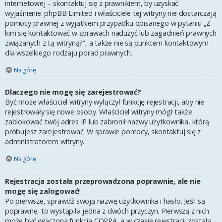
internetowej – skontaktuj się z prawnikiem, by uzyskać
wyjaśnienie. phpBB Limited i właściciele tej witryny nie dostarczają
pomocy prawnej z wyjątkiem przypadku opisanego w pytaniu „Z
kim się kontaktować w sprawach nadużyć lub zagadnień prawnych
związanych z tą witryną?”, a także nie są punktem kontaktowym
dla wszelkiego rodzaju porad prawnych.
Na górę
Dlaczego nie mogę się zarejestrować?
Być może właściciel witryny wyłączył funkcję rejestracji, aby nie
rejestrowały się nowe osoby. Właściciel witryny mógł także
zablokować twój adres IP lub zabronił nazwy użytkownika, którą
próbujesz zarejestrować. W sprawie pomocy, skontaktuj się z
administratorem witryny.
Na górę
Rejestracja została przeprowadzona poprawnie, ale nie
mogę się zalogować!
Po pierwsze, sprawdź swoją nazwę użytkownika i hasło. Jeśli są
poprawne, to wystąpiła jedna z dwóch przyczyn. Pierwszą z nich
może być włączona funkcja COPPA, a w czasie rejestracji została