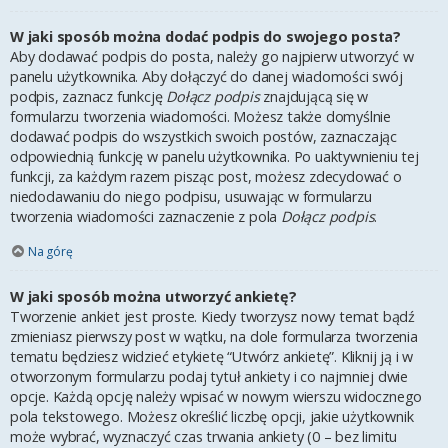
W jaki sposób można dodać podpis do swojego posta?
Aby dodawać podpis do posta, należy go najpierw utworzyć w
panelu użytkownika. Aby dołączyć do danej wiadomości swój
podpis, zaznacz funkcję
Dołącz podpis
znajdującą się w
formularzu tworzenia wiadomości. Możesz także domyślnie
dodawać podpis do wszystkich swoich postów, zaznaczając
odpowiednią funkcję w panelu użytkownika. Po uaktywnieniu tej
funkcji, za każdym razem pisząc post, możesz zdecydować o
niedodawaniu do niego podpisu, usuwając w formularzu
tworzenia wiadomości zaznaczenie z pola
Dołącz podpis
.
Na górę
W jaki sposób można utworzyć ankietę?
Tworzenie ankiet jest proste. Kiedy tworzysz nowy temat bądź
zmieniasz pierwszy post w wątku, na dole formularza tworzenia
tematu będziesz widzieć etykietę “Utwórz ankietę”. Kliknij ją i w
otworzonym formularzu podaj tytuł ankiety i co najmniej dwie
opcje. Każdą opcję należy wpisać w nowym wierszu widocznego
pola tekstowego. Możesz określić liczbę opcji, jakie użytkownik
może wybrać, wyznaczyć czas trwania ankiety (0 – bez limitu