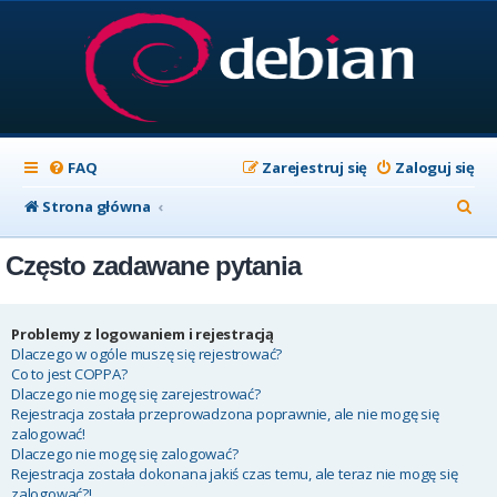
FAQ
Zarejestruj się
Zaloguj się
S
Strona główna
z
Często zadawane pytania
u
k
a
Problemy z logowaniem i rejestracją
Dlaczego w ogóle muszę się rejestrować?
j
Co to jest COPPA?
Dlaczego nie mogę się zarejestrować?
Rejestracja została przeprowadzona poprawnie, ale nie mogę się
zalogować!
Dlaczego nie mogę się zalogować?
Rejestracja została dokonana jakiś czas temu, ale teraz nie mogę się
zalogować?!