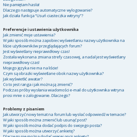
Nie pamiętam hasła!
Dlaczego następuje automatyczne wylogowanie?
Jak działa funkcja “Usuń ciasteczka witryny”?
Preferencje i ustawienia użytkownika
Jak zmienić moje ustawienia?
W jaki sposób można zapobiec wyświetlaniu nazwy użytkownika na
liście użytkowników przeglądających forum?
Jest wyświetlany nieprawidłowy czas!
Została wykonana zmiana strefy czasowej, a nadal jest wyświetlany
nieprawidłowy czas!
Mojego języka nie ma na liście!
Czym są obrazki wyświetlane obok nazwy użytkownika?
Jak wyświetlić awatar?
Co to jest ranga i jak można ją zmienić?
Podczas próby wysłania wiadomości e-mail do użytkownika witryna
prosi mnie o zalogowanie. Dlaczego?
Problemy z pisaniem
Jak utworzyć nowy temat na forum lub wysłać odpowiedź w temacie?
W jaki sposób można zmienić lub usunąć post?
W jaki sposób można dodać podpis do swojego posta?
W jaki sposób można utworzyć ankietę?
Dlaczego nie można dodać więcej opcji ankiety?