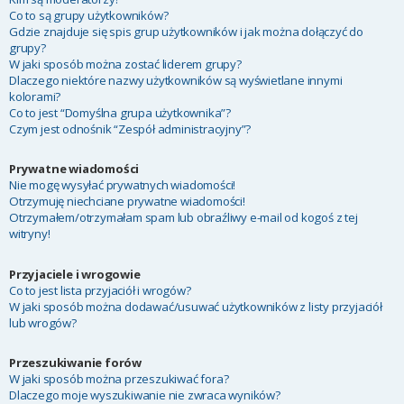
Co to są grupy użytkowników?
Gdzie znajduje się spis grup użytkowników i jak można dołączyć do
grupy?
W jaki sposób można zostać liderem grupy?
Dlaczego niektóre nazwy użytkowników są wyświetlane innymi
kolorami?
Co to jest “Domyślna grupa użytkownika”?
Czym jest odnośnik “Zespół administracyjny”?
Prywatne wiadomości
Nie mogę wysyłać prywatnych wiadomości!
Otrzymuję niechciane prywatne wiadomości!
Otrzymałem/otrzymałam spam lub obraźliwy e-mail od kogoś z tej
witryny!
Przyjaciele i wrogowie
Co to jest lista przyjaciół i wrogów?
W jaki sposób można dodawać/usuwać użytkowników z listy przyjaciół
lub wrogów?
Przeszukiwanie forów
W jaki sposób można przeszukiwać fora?
Dlaczego moje wyszukiwanie nie zwraca wyników?