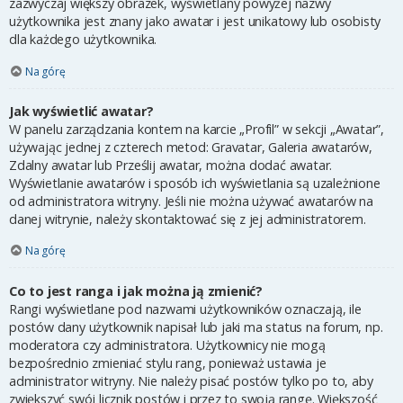
zazwyczaj większy obrazek, wyświetlany powyżej nazwy
użytkownika jest znany jako awatar i jest unikatowy lub osobisty
dla każdego użytkownika.
Na górę
Jak wyświetlić awatar?
W panelu zarządzania kontem na karcie „Profil” w sekcji „Awatar”,
używając jednej z czterech metod: Gravatar, Galeria awatarów,
Zdalny awatar lub Prześlij awatar, można dodać awatar.
Wyświetlanie awatarów i sposób ich wyświetlania są uzależnione
od administratora witryny. Jeśli nie można używać awatarów na
danej witrynie, należy skontaktować się z jej administratorem.
Na górę
Co to jest ranga i jak można ją zmienić?
Rangi wyświetlane pod nazwami użytkowników oznaczają, ile
postów dany użytkownik napisał lub jaki ma status na forum, np.
moderatora czy administratora. Użytkownicy nie mogą
bezpośrednio zmieniać stylu rang, ponieważ ustawia je
administrator witryny. Nie należy pisać postów tylko po to, aby
zwiększyć swój licznik postów i przez to swoją rangę. Większość