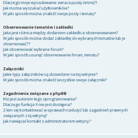
Dlaczego moje wyszukiwanie zwraca pustą stronę?!
Jak można wyszukać użytkowników?
W jaki sposób można znaleźć swoje posty i tematy?
Obserwowanie tematów i zakładki
Jaka jest różnica między dodaniem zakładki a obserwowaniem?
W jaki sposób można dodać zakładkę do wybranych tematów lub je
obserwować??
Jak obserwować wybrane forum?
W jaki sposób usunąć obserwowanie forum, tematu?
Załączniki
Jakie typy załączników są dozwolone na tej witrynie?
W jaki sposób można znaleźć wszystkie swoje załączniki?
Zagadnienia związane z phpBB
Kto jest autorem tego oprogramowania?
Dlaczego funkcja X nie jest dostępna?
Z kim się kontaktować w sprawach nadużyć lub zagadnień prawnych
związanych z tą witryną?
Jak nawiązać kontakt z administratorem witryny?