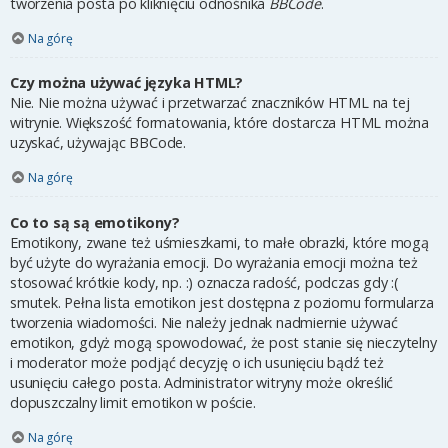
tworzenia posta po kliknięciu odnośnika
BBCode
.
Na górę
Czy można używać języka HTML?
Nie. Nie można używać i przetwarzać znaczników HTML na tej
witrynie. Większość formatowania, które dostarcza HTML można
uzyskać, używając BBCode.
Na górę
Co to są są emotikony?
Emotikony, zwane też uśmieszkami, to małe obrazki, które mogą
być użyte do wyrażania emocji. Do wyrażania emocji można też
stosować krótkie kody, np. :) oznacza radość, podczas gdy :(
smutek. Pełna lista emotikon jest dostępna z poziomu formularza
tworzenia wiadomości. Nie należy jednak nadmiernie używać
emotikon, gdyż mogą spowodować, że post stanie się nieczytelny
i moderator może podjąć decyzję o ich usunięciu bądź też
usunięciu całego posta. Administrator witryny może określić
dopuszczalny limit emotikon w poście.
Na górę