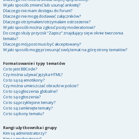
W jaki sposób zmienić lub usunąć ankietę?
Dlaczego nie mam dostępu do forum?
Dlaczego nie mogę dodawać załączników?
Dlaczego otrzymałem/otrzymałam ostrzeżenie?
W jaki sposób można zgłosić posty moderatorowi?
Do czego służy przycisk “Zapisz” znajdujący się w oknie tworzenia
tematu?
Dlaczego mój post musi być akceptowany?
W jaki sposób mogę przesunąć swój temat na górę strony tematów?
Formatowanie i typy tematów
Co to jest BBCode?
Czy można używać języka HTML?
Co to są są emotikony?
Czy można umieszczać obrazki w poście?
Co to są ogłoszenia globalne?
Co to są ogłoszenia?
Co to są przyklejone tematy?
Co to są zamknięte tematy?
Co to są ikony tematu?
Rangi użytkownika i grupy
Kim są administratorzy?
Kim są moderatorzy?