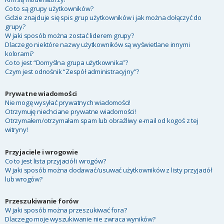
Co to są grupy użytkowników?
Gdzie znajduje się spis grup użytkowników i jak można dołączyć do
grupy?
W jaki sposób można zostać liderem grupy?
Dlaczego niektóre nazwy użytkowników są wyświetlane innymi
kolorami?
Co to jest “Domyślna grupa użytkownika”?
Czym jest odnośnik “Zespół administracyjny”?
Prywatne wiadomości
Nie mogę wysyłać prywatnych wiadomości!
Otrzymuję niechciane prywatne wiadomości!
Otrzymałem/otrzymałam spam lub obraźliwy e-mail od kogoś z tej
witryny!
Przyjaciele i wrogowie
Co to jest lista przyjaciół i wrogów?
W jaki sposób można dodawać/usuwać użytkowników z listy przyjaciół
lub wrogów?
Przeszukiwanie forów
W jaki sposób można przeszukiwać fora?
Dlaczego moje wyszukiwanie nie zwraca wyników?