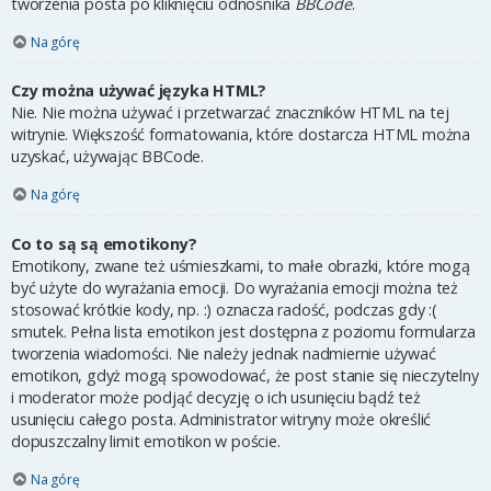
tworzenia posta po kliknięciu odnośnika
BBCode
.
Na górę
Czy można używać języka HTML?
Nie. Nie można używać i przetwarzać znaczników HTML na tej
witrynie. Większość formatowania, które dostarcza HTML można
uzyskać, używając BBCode.
Na górę
Co to są są emotikony?
Emotikony, zwane też uśmieszkami, to małe obrazki, które mogą
być użyte do wyrażania emocji. Do wyrażania emocji można też
stosować krótkie kody, np. :) oznacza radość, podczas gdy :(
smutek. Pełna lista emotikon jest dostępna z poziomu formularza
tworzenia wiadomości. Nie należy jednak nadmiernie używać
emotikon, gdyż mogą spowodować, że post stanie się nieczytelny
i moderator może podjąć decyzję o ich usunięciu bądź też
usunięciu całego posta. Administrator witryny może określić
dopuszczalny limit emotikon w poście.
Na górę