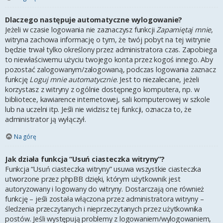
Dlaczego następuje automatyczne wylogowanie?
Jeżeli w czasie logowania nie zaznaczysz funkcji
Zapamiętaj mnie
,
witryna zachowa informację o tym, że twój pobyt na tej witrynie
będzie trwał tylko określony przez administratora czas. Zapobiega
to niewłaściwemu użyciu twojego konta przez kogoś innego. Aby
pozostać zalogowanym/zalogowaną, podczas logowania zaznacz
funkcję
Loguj mnie automatycznie
. Jest to niezalecane, jeżeli
korzystasz z witryny z ogólnie dostępnego komputera, np. w
bibliotece, kawiarence internetowej, sali komputerowej w szkole
lub na uczelni itp. Jeśli nie widzisz tej funkcji, oznacza to, że
administrator ją wyłączył.
Na górę
Jak działa funkcja “Usuń ciasteczka witryny”?
Funkcja “Usuń ciasteczka witryny” usuwa wszystkie ciasteczka
utworzone przez phpBB dzięki, którym użytkownik jest
autoryzowany i logowany do witryny. Dostarczają one również
funkcję – jeśli została włączona przez administratora witryny –
śledzenia przeczytanych i nieprzeczytanych przez użytkownika
postów. Jeśli występują problemy z logowaniem/wylogowaniem,