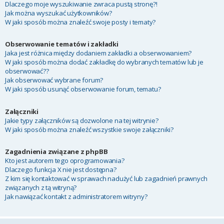
Dlaczego moje wyszukiwanie zwraca pustą stronę?!
Jak można wyszukać użytkowników?
W jaki sposób można znaleźć swoje posty i tematy?
Obserwowanie tematów i zakładki
Jaka jest różnica między dodaniem zakładki a obserwowaniem?
W jaki sposób można dodać zakładkę do wybranych tematów lub je
obserwować??
Jak obserwować wybrane forum?
W jaki sposób usunąć obserwowanie forum, tematu?
Załączniki
Jakie typy załączników są dozwolone na tej witrynie?
W jaki sposób można znaleźć wszystkie swoje załączniki?
Zagadnienia związane z phpBB
Kto jest autorem tego oprogramowania?
Dlaczego funkcja X nie jest dostępna?
Z kim się kontaktować w sprawach nadużyć lub zagadnień prawnych
związanych z tą witryną?
Jak nawiązać kontakt z administratorem witryny?