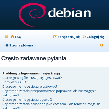
FAQ
Zarejestruj się
Zaloguj się
S
Strona główna
z
Często zadawane pytania
u
k
a
Problemy z logowaniem i rejestracją
Dlaczego w ogóle muszę się rejestrować?
j
Co to jest COPPA?
Dlaczego nie mogę się zarejestrować?
Rejestracja została przeprowadzona poprawnie, ale nie mogę się
zalogować!
Dlaczego nie mogę się zalogować?
Rejestracja została dokonana jakiś czas temu, ale teraz nie mogę się
zalogować?!