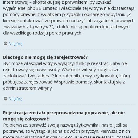
internetowej – skontaktuj się z prawnikiem, by uzyskać
wyjaśnienie. phpBB Limited i właściciele tej witryny nie dostarczają
pomocy prawnej z wyjątkiem przypadku opisanego w pytaniu „Z
kim się kontaktować w sprawach nadużyć lub zagadnień prawnych
związanych z tą witryną?”, a także nie są punktem kontaktowym
dla wszelkiego rodzaju porad prawnych.
Na górę
Dlaczego nie mogę się zarejestrować?
Być może właściciel witryny wyłączył funkcję rejestracji, aby nie
rejestrowały się nowe osoby. Właściciel witryny mógł także
zablokować twój adres IP lub zabronił nazwy użytkownika, którą
próbujesz zarejestrować. W sprawie pomocy, skontaktuj się z
administratorem witryny.
Na górę
Rejestracja została przeprowadzona poprawnie, ale nie
mogę się zalogować!
Po pierwsze, sprawdź swoją nazwę użytkownika i hasło. Jeśli są
poprawne, to wystąpiła jedna z dwóch przyczyn. Pierwszą z nich
może być włączona funkcja COPPA, a w czasie rejestracji została