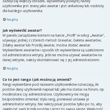
zazwyczaj większy obrazek, wyświetlany powyżej nazwy
użytkownika jest znany jako awatar i jest unikatowy lub osobisty
dla każdego użytkownika.
Na górę
Jak wyświetlić awatar?
W panelu zarządzania kontem na karcie „Profil” w sekcji „Awatar”,
używając jednej z czterech metod: Gravatar, Galeria awatarów,
Zdalny awatar lub Prześlij awatar, można dodać awatar.
Wyświetlanie awatarów i sposób ich wyświetlania są uzależnione
od administratora witryny. Jeśli nie można używać awatarów na
danej witrynie, należy skontaktować się z jej administratorem.
Na górę
Co to jest ranga i jak można ją zmienić?
Rangi wyświetlane pod nazwami użytkowników oznaczają, ile
postów dany użytkownik napisał lub jaki ma status na forum, np.
moderatora czy administratora. Użytkownicy nie mogą
bezpośrednio zmieniać stylu rang, ponieważ ustawia je
administrator witryny. Nie należy pisać postów tylko po to, aby
zwiększyć swój licznik postów i przez to swoją rangę. Większość