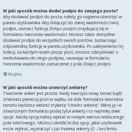
W jaki sposób można dodać podpis do swojego posta?
Aby dodawać podpis do posta, należy go najpierw utworzyć w
panelu użytkownika. Aby dołączyć do danej wiadomości swój
podpis, zaznacz funkcję
Dołącz podpis
znajdującą się w
formularzu tworzenia wiadomości. Możesz także domyślnie
dodawać podpis do wszystkich swoich postów, zaznaczając
odpowiednią funkcję w panelu użytkownika. Po uaktywnieniu tej
funkcji, za każdym razem pisząc post, możesz zdecydować o
niedodawaniu do niego podpisu, usuwając w formularzu
tworzenia wiadomości zaznaczenie z pola
Dołącz podpis
.
Na górę
W jaki sposób można utworzyć ankietę?
Tworzenie ankiet jest proste. Kiedy tworzysz nowy temat bądź
zmieniasz pierwszy post w wątku, na dole formularza tworzenia
tematu będziesz widzieć etykietę “Utwórz ankietę”. Kliknij ją i w
otworzonym formularzu podaj tytuł ankiety i co najmniej dwie
opcje. Każdą opcję należy wpisać w nowym wierszu widocznego
pola tekstowego. Możesz określić liczbę opcji, jakie użytkownik
może wybrać, wyznaczyć czas trwania ankiety (0 – bez limitu