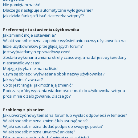
Nie pamiętam hasła!
Dlaczego następuje automatyczne wylogowanie?
Jak działa funkcja “Usuń ciasteczka witryny”?
Preferencje i ustawienia użytkownika
Jak zmienić moje ustawienia?
W jaki sposób można zapobiec wyświetlaniu nazwy użytkownika na
liście użytkowników przeglądających forum?
Jest wyświetlany nieprawidłowy czas!
Została wykonana zmiana strefy czasowej, a nadal jest wyświetlany
nieprawidłowy czas!
Mojego języka nie ma na liście!
Czym są obrazki wyświetlane obok nazwy użytkownika?
Jak wyświetlić awatar?
Co to jest ranga i jak można ją zmienić?
Podczas próby wysłania wiadomości e-mail do użytkownika witryna
prosi mnie o zalogowanie. Dlaczego?
Problemy z pisaniem
Jak utworzyć nowy temat na forum lub wysłać odpowiedź w temacie?
W jaki sposób można zmienić lub usunąć post?
W jaki sposób można dodać podpis do swojego posta?
W jaki sposób można utworzyć ankietę?
Dlaczego nie można dodać więcej opcji ankiety?