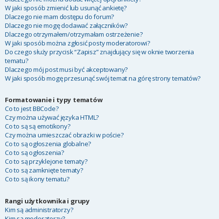
W jaki sposób zmienić lub usunąć ankietę?
Dlaczego nie mam dostępu do forum?
Dlaczego nie mogę dodawać załączników?
Dlaczego otrzymałem/otrzymałam ostrzeżenie?
W jaki sposób można zgłosić posty moderatorowi?
Do czego służy przycisk “Zapisz” znajdujący się w oknie tworzenia
tematu?
Dlaczego mój post musi być akceptowany?
W jaki sposób mogę przesunąć swój temat na górę strony tematów?
Formatowanie i typy tematów
Co to jest BBCode?
Czy można używać języka HTML?
Co to są są emotikony?
Czy można umieszczać obrazki w poście?
Co to są ogłoszenia globalne?
Co to są ogłoszenia?
Co to są przyklejone tematy?
Co to są zamknięte tematy?
Co to są ikony tematu?
Rangi użytkownika i grupy
Kim są administratorzy?
Kim są moderatorzy?