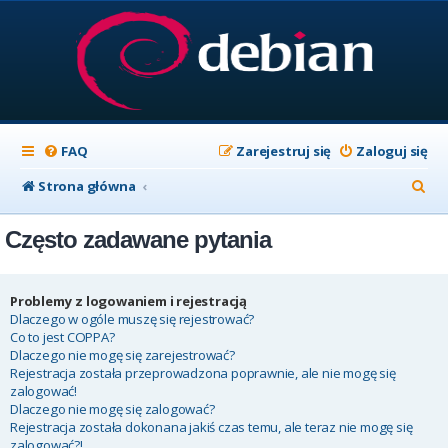
FAQ
Zarejestruj się
Zaloguj się
S
Strona główna
z
Często zadawane pytania
u
k
a
Problemy z logowaniem i rejestracją
Dlaczego w ogóle muszę się rejestrować?
j
Co to jest COPPA?
Dlaczego nie mogę się zarejestrować?
Rejestracja została przeprowadzona poprawnie, ale nie mogę się
zalogować!
Dlaczego nie mogę się zalogować?
Rejestracja została dokonana jakiś czas temu, ale teraz nie mogę się
zalogować?!