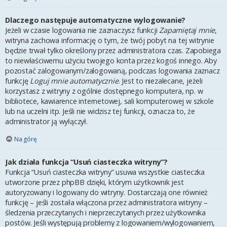
Dlaczego następuje automatyczne wylogowanie?
Jeżeli w czasie logowania nie zaznaczysz funkcji
Zapamiętaj mnie
,
witryna zachowa informację o tym, że twój pobyt na tej witrynie
będzie trwał tylko określony przez administratora czas. Zapobiega
to niewłaściwemu użyciu twojego konta przez kogoś innego. Aby
pozostać zalogowanym/zalogowaną, podczas logowania zaznacz
funkcję
Loguj mnie automatycznie
. Jest to niezalecane, jeżeli
korzystasz z witryny z ogólnie dostępnego komputera, np. w
bibliotece, kawiarence internetowej, sali komputerowej w szkole
lub na uczelni itp. Jeśli nie widzisz tej funkcji, oznacza to, że
administrator ją wyłączył.
Na górę
Jak działa funkcja “Usuń ciasteczka witryny”?
Funkcja “Usuń ciasteczka witryny” usuwa wszystkie ciasteczka
utworzone przez phpBB dzięki, którym użytkownik jest
autoryzowany i logowany do witryny. Dostarczają one również
funkcję – jeśli została włączona przez administratora witryny –
śledzenia przeczytanych i nieprzeczytanych przez użytkownika
postów. Jeśli występują problemy z logowaniem/wylogowaniem,