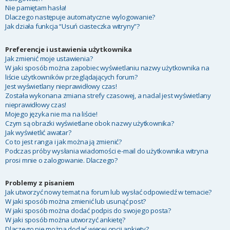
Nie pamiętam hasła!
Dlaczego następuje automatyczne wylogowanie?
Jak działa funkcja “Usuń ciasteczka witryny”?
Preferencje i ustawienia użytkownika
Jak zmienić moje ustawienia?
W jaki sposób można zapobiec wyświetlaniu nazwy użytkownika na
liście użytkowników przeglądających forum?
Jest wyświetlany nieprawidłowy czas!
Została wykonana zmiana strefy czasowej, a nadal jest wyświetlany
nieprawidłowy czas!
Mojego języka nie ma na liście!
Czym są obrazki wyświetlane obok nazwy użytkownika?
Jak wyświetlić awatar?
Co to jest ranga i jak można ją zmienić?
Podczas próby wysłania wiadomości e-mail do użytkownika witryna
prosi mnie o zalogowanie. Dlaczego?
Problemy z pisaniem
Jak utworzyć nowy temat na forum lub wysłać odpowiedź w temacie?
W jaki sposób można zmienić lub usunąć post?
W jaki sposób można dodać podpis do swojego posta?
W jaki sposób można utworzyć ankietę?
Dlaczego nie można dodać więcej opcji ankiety?