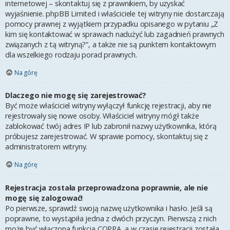
internetowej – skontaktuj się z prawnikiem, by uzyskać
wyjaśnienie. phpBB Limited i właściciele tej witryny nie dostarczają
pomocy prawnej z wyjątkiem przypadku opisanego w pytaniu „Z
kim się kontaktować w sprawach nadużyć lub zagadnień prawnych
związanych z tą witryną?”, a także nie są punktem kontaktowym
dla wszelkiego rodzaju porad prawnych.
Na górę
Dlaczego nie mogę się zarejestrować?
Być może właściciel witryny wyłączył funkcję rejestracji, aby nie
rejestrowały się nowe osoby. Właściciel witryny mógł także
zablokować twój adres IP lub zabronił nazwy użytkownika, którą
próbujesz zarejestrować. W sprawie pomocy, skontaktuj się z
administratorem witryny.
Na górę
Rejestracja została przeprowadzona poprawnie, ale nie
mogę się zalogować!
Po pierwsze, sprawdź swoją nazwę użytkownika i hasło. Jeśli są
poprawne, to wystąpiła jedna z dwóch przyczyn. Pierwszą z nich
może być włączona funkcja COPPA, a w czasie rejestracji została