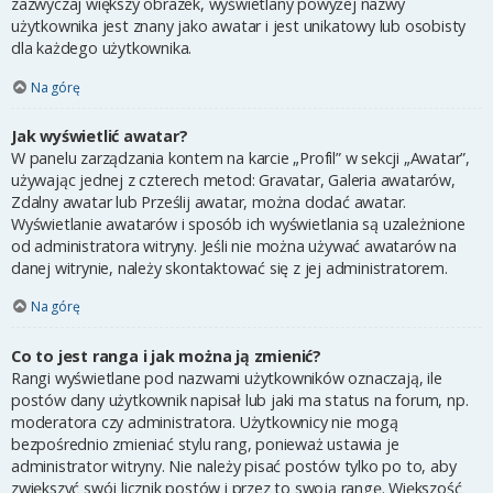
zazwyczaj większy obrazek, wyświetlany powyżej nazwy
użytkownika jest znany jako awatar i jest unikatowy lub osobisty
dla każdego użytkownika.
Na górę
Jak wyświetlić awatar?
W panelu zarządzania kontem na karcie „Profil” w sekcji „Awatar”,
używając jednej z czterech metod: Gravatar, Galeria awatarów,
Zdalny awatar lub Prześlij awatar, można dodać awatar.
Wyświetlanie awatarów i sposób ich wyświetlania są uzależnione
od administratora witryny. Jeśli nie można używać awatarów na
danej witrynie, należy skontaktować się z jej administratorem.
Na górę
Co to jest ranga i jak można ją zmienić?
Rangi wyświetlane pod nazwami użytkowników oznaczają, ile
postów dany użytkownik napisał lub jaki ma status na forum, np.
moderatora czy administratora. Użytkownicy nie mogą
bezpośrednio zmieniać stylu rang, ponieważ ustawia je
administrator witryny. Nie należy pisać postów tylko po to, aby
zwiększyć swój licznik postów i przez to swoją rangę. Większość