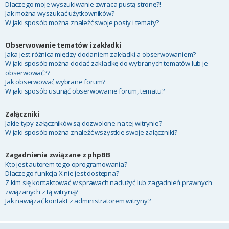
Dlaczego moje wyszukiwanie zwraca pustą stronę?!
Jak można wyszukać użytkowników?
W jaki sposób można znaleźć swoje posty i tematy?
Obserwowanie tematów i zakładki
Jaka jest różnica między dodaniem zakładki a obserwowaniem?
W jaki sposób można dodać zakładkę do wybranych tematów lub je
obserwować??
Jak obserwować wybrane forum?
W jaki sposób usunąć obserwowanie forum, tematu?
Załączniki
Jakie typy załączników są dozwolone na tej witrynie?
W jaki sposób można znaleźć wszystkie swoje załączniki?
Zagadnienia związane z phpBB
Kto jest autorem tego oprogramowania?
Dlaczego funkcja X nie jest dostępna?
Z kim się kontaktować w sprawach nadużyć lub zagadnień prawnych
związanych z tą witryną?
Jak nawiązać kontakt z administratorem witryny?