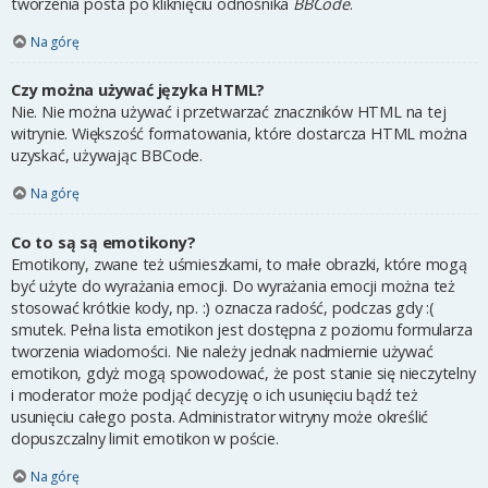
tworzenia posta po kliknięciu odnośnika
BBCode
.
Na górę
Czy można używać języka HTML?
Nie. Nie można używać i przetwarzać znaczników HTML na tej
witrynie. Większość formatowania, które dostarcza HTML można
uzyskać, używając BBCode.
Na górę
Co to są są emotikony?
Emotikony, zwane też uśmieszkami, to małe obrazki, które mogą
być użyte do wyrażania emocji. Do wyrażania emocji można też
stosować krótkie kody, np. :) oznacza radość, podczas gdy :(
smutek. Pełna lista emotikon jest dostępna z poziomu formularza
tworzenia wiadomości. Nie należy jednak nadmiernie używać
emotikon, gdyż mogą spowodować, że post stanie się nieczytelny
i moderator może podjąć decyzję o ich usunięciu bądź też
usunięciu całego posta. Administrator witryny może określić
dopuszczalny limit emotikon w poście.
Na górę