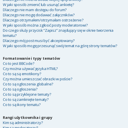
W jaki sposób zmienić lub usunąć ankietę?
Dlaczego nie mam dostępu do forum?
Dlaczego nie mogę dodawać załączników?
Dlaczego otrzymałem/otrzymałam ostrzeżenie?
W jaki sposób można zgłosić posty moderatorowi?
Do czego służy przycisk “Zapisz” znajdujący się w oknie tworzenia
tematu?
Dlaczego mój post musi być akceptowany?
W jaki sposób mogę przesunąć swój temat na górę strony tematów?
Formatowanie i typy tematów
Co to jest BBCode?
Czy można używać języka HTML?
Co to są są emotikony?
Czy można umieszczać obrazki w poście?
Co to są ogłoszenia globalne?
Co to są ogłoszenia?
Co to są przyklejone tematy?
Co to są zamknięte tematy?
Co to są ikony tematu?
Rangi użytkownika i grupy
Kim są administratorzy?
Kim są moderatorzy?