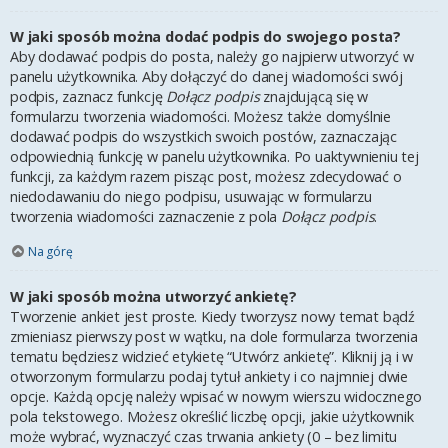
W jaki sposób można dodać podpis do swojego posta?
Aby dodawać podpis do posta, należy go najpierw utworzyć w
panelu użytkownika. Aby dołączyć do danej wiadomości swój
podpis, zaznacz funkcję
Dołącz podpis
znajdującą się w
formularzu tworzenia wiadomości. Możesz także domyślnie
dodawać podpis do wszystkich swoich postów, zaznaczając
odpowiednią funkcję w panelu użytkownika. Po uaktywnieniu tej
funkcji, za każdym razem pisząc post, możesz zdecydować o
niedodawaniu do niego podpisu, usuwając w formularzu
tworzenia wiadomości zaznaczenie z pola
Dołącz podpis
.
Na górę
W jaki sposób można utworzyć ankietę?
Tworzenie ankiet jest proste. Kiedy tworzysz nowy temat bądź
zmieniasz pierwszy post w wątku, na dole formularza tworzenia
tematu będziesz widzieć etykietę “Utwórz ankietę”. Kliknij ją i w
otworzonym formularzu podaj tytuł ankiety i co najmniej dwie
opcje. Każdą opcję należy wpisać w nowym wierszu widocznego
pola tekstowego. Możesz określić liczbę opcji, jakie użytkownik
może wybrać, wyznaczyć czas trwania ankiety (0 – bez limitu