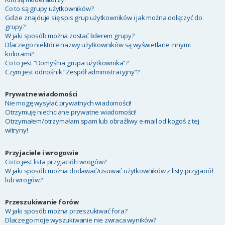
Co to są grupy użytkowników?
Gdzie znajduje się spis grup użytkowników i jak można dołączyć do
grupy?
W jaki sposób można zostać liderem grupy?
Dlaczego niektóre nazwy użytkowników są wyświetlane innymi
kolorami?
Co to jest “Domyślna grupa użytkownika”?
Czym jest odnośnik “Zespół administracyjny”?
Prywatne wiadomości
Nie mogę wysyłać prywatnych wiadomości!
Otrzymuję niechciane prywatne wiadomości!
Otrzymałem/otrzymałam spam lub obraźliwy e-mail od kogoś z tej
witryny!
Przyjaciele i wrogowie
Co to jest lista przyjaciół i wrogów?
W jaki sposób można dodawać/usuwać użytkowników z listy przyjaciół
lub wrogów?
Przeszukiwanie forów
W jaki sposób można przeszukiwać fora?
Dlaczego moje wyszukiwanie nie zwraca wyników?